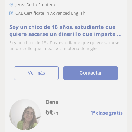
Jerez De La Frontera
CAE Certificate in Advanced English
Soy un chico de 18 años, estudiante que
quiere sacarse un dinerillo que imparte la
materia de inglés. Número
Soy un chico de 18 años, estudiante que quiere sacarse
un dinerillo que imparte la materia de inglés.
ver más
Contactar
Elena
6
€
/h
1ª clase gratis