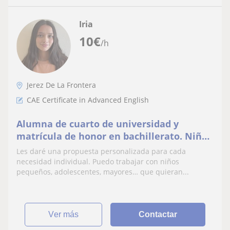
Iria
10
€
/h
Jerez De La Frontera
CAE Certificate in Advanced English
Alumna de cuarto de universidad y
matrícula de honor en bachillerato. Niños
de cualquier edad: selectividad, CAE…
Les daré una propuesta personalizada para cada
necesidad individual. Puedo trabajar con niños
pequeños, adolescentes, mayores… que quieran...
ver más
Contactar