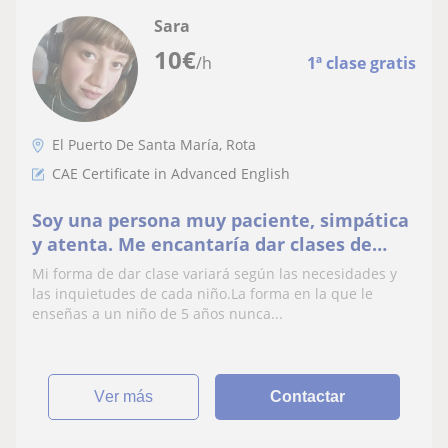
Sara
10
€
/h
1ª clase gratis
El Puerto De Santa María, Rota
CAE Certificate in Advanced English
Soy una persona muy paciente, simpática
y atenta. Me encantaría dar clases de
apoyo de inglés a todos los niños que lo
Mi forma de dar clase variará según las necesidades y
necesitarán
las inquietudes de cada niño.La forma en la que le
enseñas a un niño de 5 años nunca...
ver más
Contactar