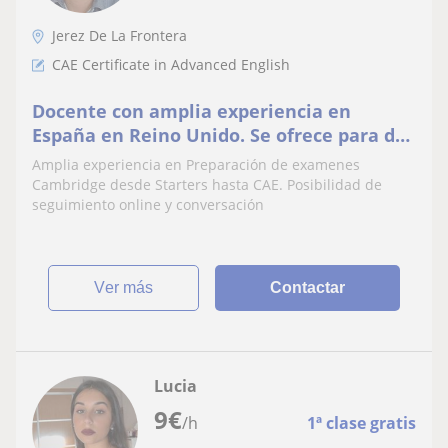
Jerez De La Frontera
CAE Certificate in Advanced English
Docente con amplia experiencia en
España en Reino Unido. Se ofrece para dar
clases de inglés Nivel C1 incluido .
Amplia experiencia en Preparación de examenes
Presenciales, Online y también
Cambridge desde Starters hasta CAE. Posibilidad de
Conversación
seguimiento online y conversación
ver más
Contactar
Lucia
9
€
/h
1ª clase gratis