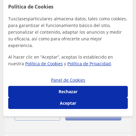
Alfonso
Política de Cookies
10
€
/h
Tusclasesparticulares almacena datos, tales como cookies,
para garantizar el funcionamiento básico del sitio,
personalizar el contenido, adaptar los anuncios y medir
El Puerto De Santa María, Cád...
su eficacia, así como para ofrecerte una mejor
experiencia.
CAE Certificate in Advanced English
Al hacer clic en “Aceptar”, aceptas lo establecido en
Imparto clases de Lengua Inglesa.
nuestra
Política de Cookies
y
Política de Privacidad
.
Particulares y en grupo. Gramática,
Vocabulario, y Pronunciación
Título C2 English Advanced II. Nivel óptimo, al haber
Panel de Cookies
residido en el Reino Unido.Gramática, vocabulario, y
pronunciación. Clases dinámicas...
Rechazar
Aceptar
ver más
Contactar