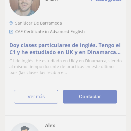
Sanlúcar De Barrameda
CAE Certificate in Advanced English
Doy clases particulares de inglés. Tengo el
C1 y he estudiado en UK y en Dinamarca
(siendo el inglés el idioma usado en este
C1 de inglés. He estudiado en UK y en Dinamarca, siendo
país para los estudios)
al mismo tiempo docente de prácticas en este último
país (las clases las recibía e...
ver más
Contactar
Alex