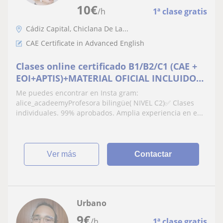
10
€
/h
1ª clase gratis
Cádiz Capital, Chiclana De La...
CAE Certificate in Advanced English
Clases online certificado B1/B2/C1 (CAE +
EOI+APTIS)+MATERIAL OFICIAL INCLUIDO
📕📘 biligue✅
Me puedes encontrar en Insta gram:
alice_acadeemyProfesora bilingüe( NIVEL C2)✅ Clases
individuales. 99% aprobados. Amplia experiencia en e...
ver más
Contactar
Urbano
9
€
/h
1ª clase gratis