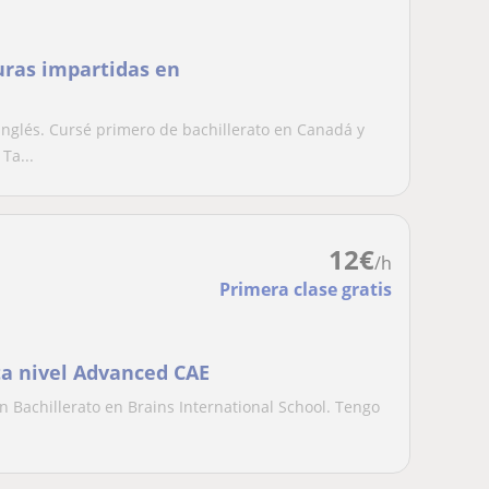
turas impartidas en
nglés. Cursé primero de bachillerato en Canadá y
Ta...
12
€
/h
Primera clase gratis
ta nivel Advanced CAE
 Bachillerato en Brains International School. Tengo