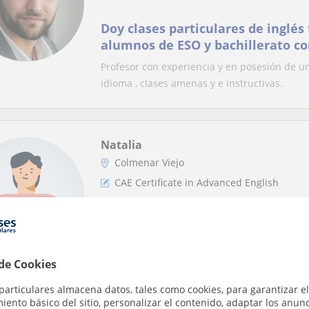
Doy clases particulares de inglés
alumnos de ESO y bachillerato c
First o al Advanced
Profesor con experiencia y en posesión de un 
idioma , clases amenas y e instructivas.
Natalia
Colmenar Viejo
CAE Certificate in Advanced English
Clases particulares y extraescola
adolescentes
 de Cookies
particulares almacena datos, tales como cookies, para garantizar el
ento básico del sitio, personalizar el contenido, adaptar los anunc
Javier