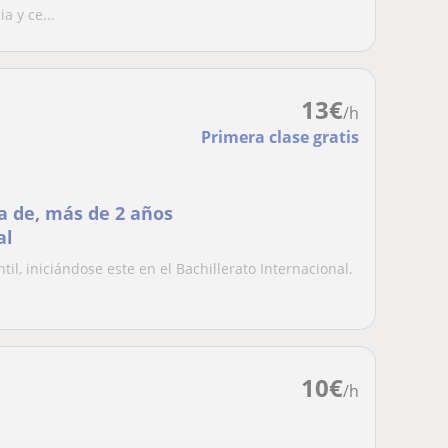
a y ce...
13
€
/h
Primera clase gratis
a de, más de 2 años
al
til, iniciándose este en el Bachillerato Internacional.
10
€
/h