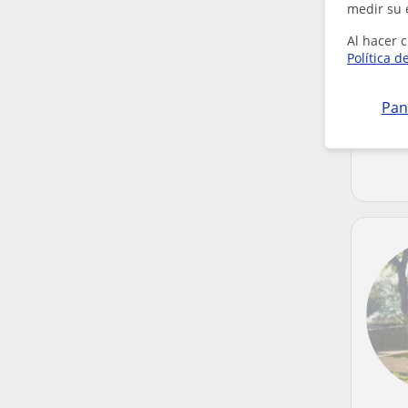
medir su 
Al hacer c
Política d
Pan