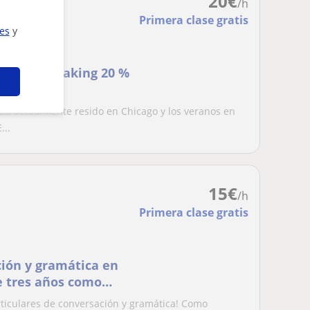
20
€
/h
Primera clase gratis
ies
y
s - 80 % Speaking 20 %
os, actualmente resido en Chicago y los veranos en
...
15
€
/h
Primera clase gratis
ción y gramática en
e tres años como
rticulares de conversación y gramática! Como