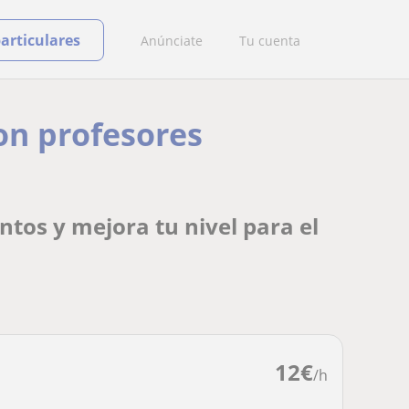
particulares
Anúnciate
Tu cuenta
on profesores
tos y mejora tu nivel para el
12
€
/h