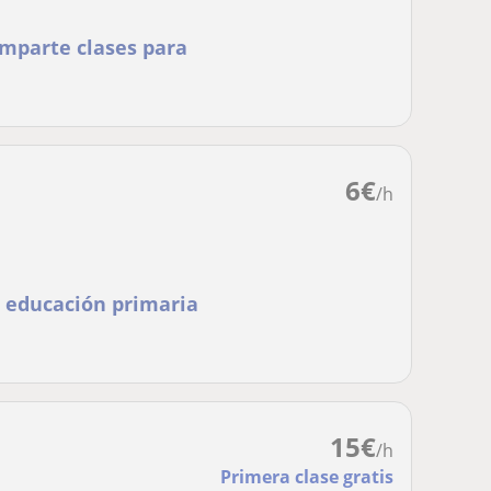
imparte clases para
6
€
/h
n educación primaria
15
€
/h
Primera clase gratis