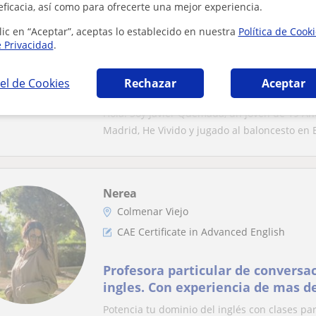
eficacia, así como para ofrecerte una mejor experiencia.
Guadalix De La Sierra, Navala...
lic en “Aceptar”, aceptas lo establecido en nuestra
Política de Cook
CAE Certificate in Advanced English
e Privacidad
.
Clases de Inglés todos los nivele
el de Cookies
Rechazar
Aceptar
Grammar
Hola! Soy Javier Quemada, un jóven de 19 Añ
Madrid, He Vivido y jugado al baloncesto en E
Nerea
Colmenar Viejo
CAE Certificate in Advanced English
Profesora particular de conversa
ingles. Con experiencia de mas d
profesora de inglés
Potencia tu dominio del inglés con clases pa