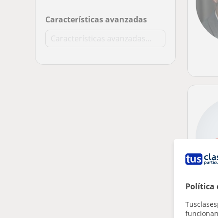
Características avanzadas
Política
Tusclases
funcionami