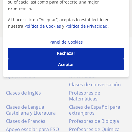
su eficacia, así como para ofrecerte una mejor
Estos profesores de cae certificate in
experiencia.
advanced english online pueden
Al hacer clic en “Aceptar”, aceptas lo establecido en
interesarte
nuestra
Política de Cookies
y
Política de Privacidad
.
Panel de Cookies
Rechazar
Clases más buscadas
Aceptar
Apoyo escolar
Universidad
Clases de conversación
Clases de Inglés
Profesores de
Matemáticas
Clases de Lengua
Clases de Español para
Castellana y Literatura
extranjeros
Clases de Francés
Profesores de Biología
Apoyo escolar para ESO
Profesores de Química