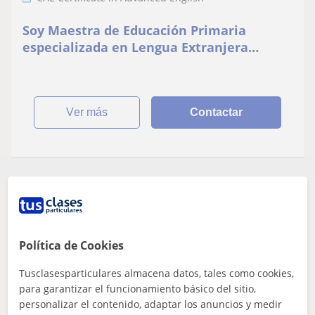
Soy Maestra de Educación Primaria
especializada en Lengua Extranjera
Inglesa
ver más
Contactar
Parece que tu búsqueda es bastante especifica
Ajusta tu búsqueda para ver más resultados o
guárdala y te avisaremos cuando haya nuevos
Política de Cookies
profesores
Tusclasesparticulares almacena datos, tales como cookies,
Eliminar filtros
Guardar búsqueda
para garantizar el funcionamiento básico del sitio,
personalizar el contenido, adaptar los anuncios y medir