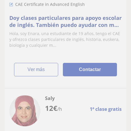
CAE Certificate in Advanced English
Doy clases particulares para apoyo escolar
de inglés. También puedo ayudar con más
materias como euskera, historia,
Hola, soy Enara, una estudiante de 19 años, tengo el CAE
biología…
y ofrezco clases particulares de inglés, historia, euskera,
biología y cualquier m...
ver más
Contactar
Saly
12
€
/h
1ª clase gratis