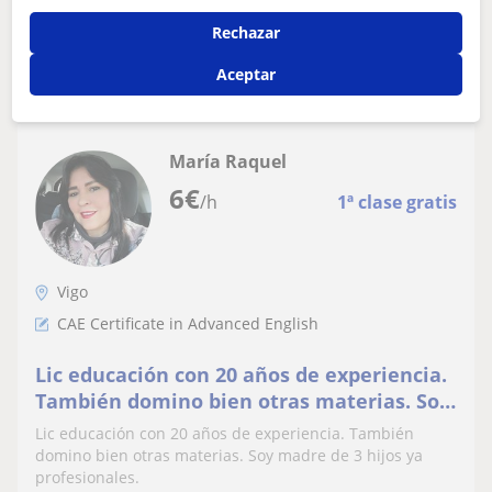
Rechazar
ver más
Contactar
Aceptar
María Raquel
6
€
/h
1ª clase gratis
Vigo
CAE Certificate in Advanced English
Lic educación con 20 años de experiencia.
También domino bien otras materias. Soy
madre de 3 hijos ya profesionales
Lic educación con 20 años de experiencia. También
domino bien otras materias. Soy madre de 3 hijos ya
profesionales.