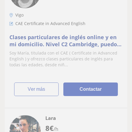
Vigo
CAE Certificate in Advanced English
Clases particulares de inglés online y en
mi domicilio. Nivel C2 Cambridge, puedo
dar clases de niños a adultos
Soy María, titulada con el CAE ( Certificate in Advanced
English ) y ofrezco clases particulares de inglés para
todas las edades, desde niñ...
ver más
Contactar
Lara
8
€
/h