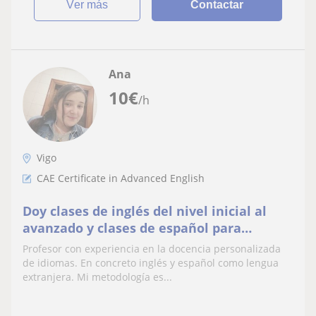
ver más
Contactar
Ana
10
€
/h
Vigo
CAE Certificate in Advanced English
Doy clases de inglés del nivel inicial al
avanzado y clases de español para
extranjeros. Tanto para adultos como
Profesor con experiencia en la docencia personalizada
para jovenes
de idiomas. En concreto inglés y español como lengua
extranjera. Mi metodología es...