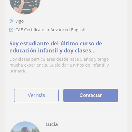
Vigo
CAE Certificate in Advanced English
Soy estudiante del último curso de
educación infantil y doy clases
particulares de inglés y ayuda con los
Doy clases particulares desde hace 5 años y tengo
deberes
mucha experiencia. Suelo dar a niños de infantil y
primaria
ver más
Contactar
Lucía