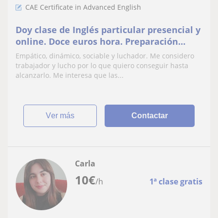
CAE Certificate in Advanced English
Doy clase de Inglés particular presencial y
online. Doce euros hora. Preparación
Eso,Bachillerato,First y Advanced( Oxford
Empático, dinámico, sociable y luchador. Me considero
y Camb)
trabajador y lucho por lo que quiero conseguir hasta
alcanzarlo. Me interesa que las...
ver más
Contactar
Carla
10
€
/h
1ª clase gratis