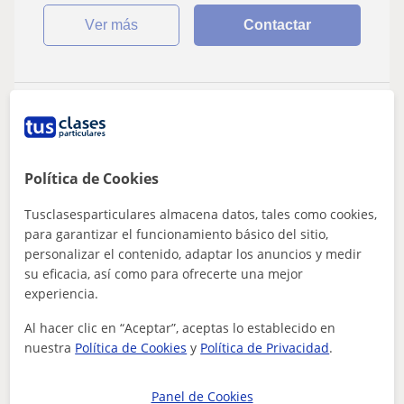
ver más
Contactar
Emilio
6
€
/h
1ª clase gratis
Política de Cookies
Tusclasesparticulares almacena datos, tales como cookies,
Vigo
para garantizar el funcionamiento básico del sitio,
CAE Certificate in Advanced English
personalizar el contenido, adaptar los anuncios y medir
su eficacia, así como para ofrecerte una mejor
Profesor de inglés, lengua, matemáticas e
experiencia.
historia. Todas las edades
Al hacer clic en “Aceptar”, aceptas lo establecido en
Tengo experiencia tratando con niños de hasta 12 años
nuestra
Política de Cookies
y
Política de Privacidad
.
gracias a haber trabajado de entrenador asistente de
fútbol durante un año y como mon...
Panel de Cookies