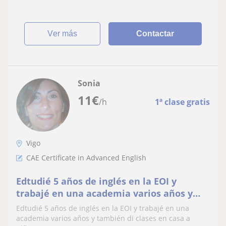
ver más
Contactar
Sonia
11
€
/h
1ª clase gratis
Vigo
CAE Certificate in Advanced English
Edtudié 5 años de inglés en la EOI y
trabajé en una academia varios años y
también di clases en casa a niños
Edtudié 5 años de inglés en la EOI y trabajé en una
academia varios años y también di clases en casa a