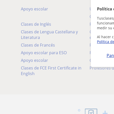
Apoyo escolar
Universidad
Política
Clases de c
Tusclases
funcionami
Clases de Inglés
Profesores
medir su 
Clases de Lengua Castellana y
Clases de Español para
Al hacer c
Literatura
extranjeros
Política d
Clases de Francés
Profesores 
Apoyo escolar para ESO
Profesores 
Pan
Apoyo escolar
Clases de Hi
Clases de FCE First Certificate in
Profesores d
English