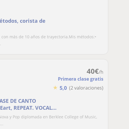
todos, corista de
 con más de 10 años de trayectoria.Mis métodos:️•
.
40
€
/h
Primera clase gratis
★
5,0
(2 valoraciones)
LASE DE CANTO
art, REPEAT. VOCAL
 Nova y Pop diplomada en Berklee College of Music,
..