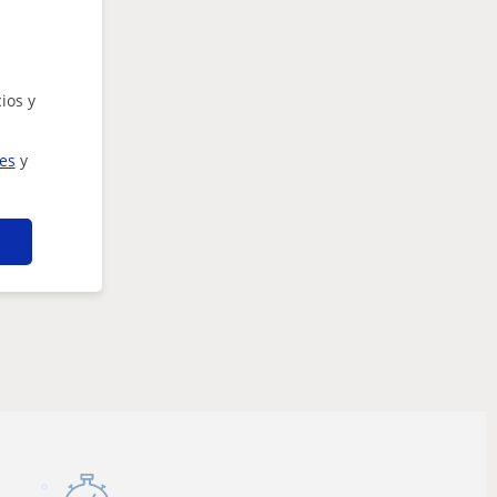
ios y
ies
y