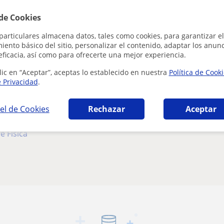
 de Cookies
onversación
particulares almacena datos, tales como cookies, para garantizar el
ento básico del sitio, personalizar el contenido, adaptar los anunc
 de Matemáticas
eficacia, así como para ofrecerte una mejor experiencia.
lic en “Aceptar”, aceptas lo establecido en nuestra
Política de Cook
e Privacidad
.
de Biología
de Química
el de Cookies
Rechazar
Aceptar
storia
e Física