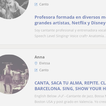
Canto
Profesora formada en diversos mé
grandes artistas, Netflix y Disney
Soy cantante profesional y entrenadora vocal
Speech Level Singing️• Voice craft• Anatomía..
Anna
Eivissa
Canto
CANTA, SACA TU ALMA, REPITE. C
BARCELONA. SING, SHOW YOUR HE
COACH BARCELONA
English Below 🎶🌌--Cantante de Jazz, Bossa
Boston USA y post grado en Valencia. Yo creo.