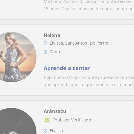
Me llamo Azahar, Ibicenca, cantante, técnic
15 años. Con los años me he dado cuenta que
Helena
Eivissa, Sant Antoni De Portm...
Canto
Aprende a cantar
Hola buenas! Soy cantante profesional en ev
que aprendí, puesto que a mí me costó much
Aránzazu
Profesor Verificado
Eivissa