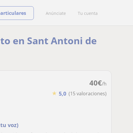
particulares
Anúnciate
Tu cuenta
nto en Sant Antoni de
40
€
/h
★
5,0
(15 valoraciones)
tu voz)