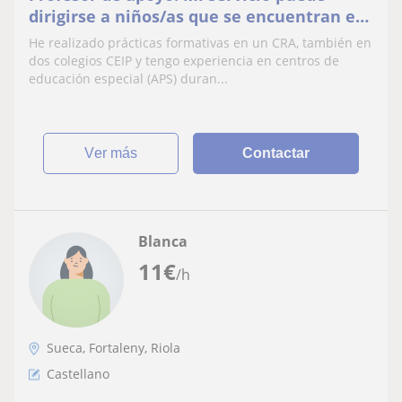
dirigirse a niños/as que se encuentran en
educación infantil y educación primaria
He realizado prácticas formativas en un CRA, también en
dos colegios CEIP y tengo experiencia en centros de
educación especial (APS) duran...
ver más
Contactar
Blanca
11
€
/h
Sueca, Fortaleny, Riola
Castellano