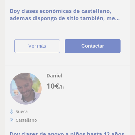
Doy clases económicas de castellano,
ademas dispongo de sitio también, me
puedo desplazar o hacerlo online
ver más
Contactar
Daniel
10
€
/h
Sueca
Castellano
Doy clases de apoyo a niños hasta 12 años