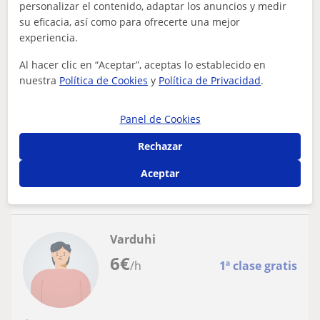
personalizar el contenido, adaptar los anuncios y medir
Español para extranjeros
su eficacia, así como para ofrecerte una mejor
experiencia.
Implicación y constancia Castellano para
extranjeros Sueca (Vlc)
Al hacer clic en “Aceptar”, aceptas lo establecido en
nuestra
Política de Cookies
y
Política de Privacidad
.
Quiero dedicar tiempo a que alumnos, personas puedan
alcanzar sus motivaciones, sin temor al fracaso o
frustración, que puedan aprender y s...
Panel de Cookies
Rechazar
ver más
Contactar
Aceptar
Varduhi
6
€
/h
1ª clase gratis