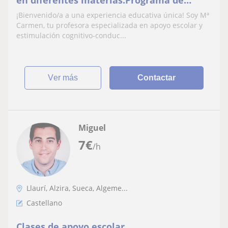
en diferentes materias.Programa de
estimulación cognitivo- conductual para
¡Bienvenido/a a una experiencia educativa única! Soy Mª
aprendizaje
Carmen, tu profesora especializada en apoyo escolar y
estimulación cognitivo-conduc...
ver más
Contactar
Miguel
7
€
/h
Llaurí, Alzira, Sueca, Algeme...
Castellano
Clases de apoyo escolar