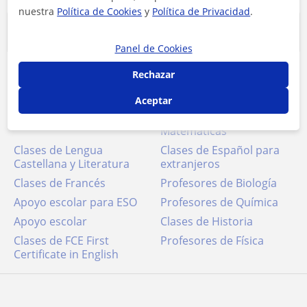
nuestra
Política de Cookies
y
Política de Privacidad
.
Clases más buscadas
Panel de Cookies
Rechazar
Apoyo escolar
Universidad
Clases de conversación
Aceptar
Clases de Inglés
Profesores de
Matemáticas
Clases de Lengua
Clases de Español para
Castellana y Literatura
extranjeros
Clases de Francés
Profesores de Biología
Apoyo escolar para ESO
Profesores de Química
Apoyo escolar
Clases de Historia
Clases de FCE First
Profesores de Física
Certificate in English