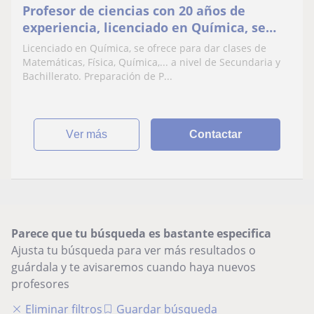
Profesor de ciencias con 20 años de
experiencia, licenciado en Química, se
ofrece para dar clases de Matemáticas,
Licenciado en Química, se ofrece para dar clases de
Física, Química,... a nivel de Secundaria y
Matemáticas, Física, Química,... a nivel de Secundaria y
Bachillerato. Preparación de Pruebas de
Bachillerato. Preparación de P...
Acceso a Grado Medio y Superior, Acceso a
la Universidad
ver más
Contactar
Parece que tu búsqueda es bastante especifica
Ajusta tu búsqueda para ver más resultados o
guárdala y te avisaremos cuando haya nuevos
profesores
Eliminar filtros
Guardar búsqueda