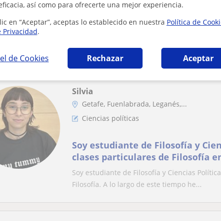
eficacia, así como para ofrecerte una mejor experiencia.
Clases económicas de apoyo para 
lic en “Aceptar”, aceptas lo establecido en nuestra
Política de Cook
e Privacidad
.
Actual estudiante universitaria del doble gra
políticas.Graduada en Bachillerato de cienc..
el de Cookies
Rechazar
Aceptar
Silvia
Getafe, Fuenlabrada, Leganés,...
Ciencias políticas
Soy estudiante de Filosofía y Cien
clases particulares de Filosofía e
Soy estudiante de Filosofía y Ciencias Políti
Filosofía. A lo largo de este tiempo he...