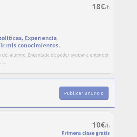
18
€
/h
olíticas. Experiencia
ir mis conocimientos.
s del alumno. Encantada de poder ayudar a entender
l...
Publicar anuncio
10
€
/h
Primera clase gratis