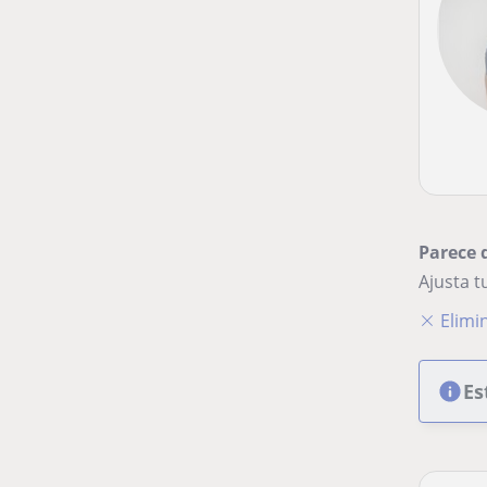
Parece 
Ajusta 
Elimin
Es