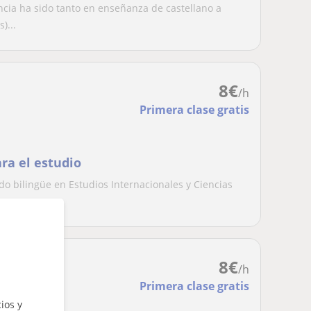
ente de la edad
cia ha sido tanto en enseñanza de castellano a
)...
8
€
/h
Primera clase gratis
ra el estudio
do bilingüe en Estudios Internacionales y Ciencias
.
8
€
/h
Primera clase gratis
ios y