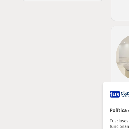
Política
Tusclases
funcionami