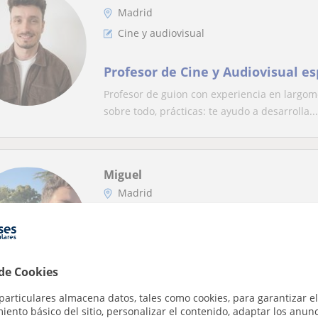
Madrid
Cine y audiovisual
Profesor de Cine y Audiovisual es
Profesor de guion con experiencia en largomet
sobre todo, prácticas: te ayudo a desarrolla...
Miguel
Madrid
Cine y audiovisual
profesor de cine y audiovisuales,
estudiantes de fp o universitari
 de Cookies
conocimiento sobre edición de v
Soy graduado en Comunicación Audiovisual y
particulares almacena datos, tales como cookies, para garantizar el
Cinema 4D. Como editor de vídeo en activo, of
ento básico del sitio, personalizar el contenido, adaptar los anunc