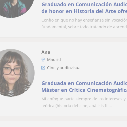
Graduado en Comunicación Audio
de honor en Historia del Arte ofr
Arte y Audiovisual
Confío en que no hay enseñanza sin vocación
fundamental, sobre todo tratando de aprende
Ana
Madrid
Cine y audiovisual
Graduada en Comunicación Audio
Máster en Crítica Cinematográfic
más de 5 años de experiencia
Mi enfoque parte siempre de los intereses y e
teórica (historia del cine, análisis fíl...