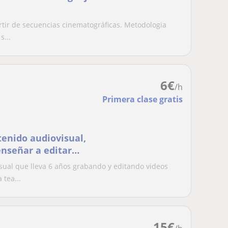
artir de secuencias cinematográficas. Metodologia
s...
6
€
/h
Primera clase gratis
tenido audiovisual,
enseñar a editar
ociales y desarrollar
sual que lleva 6 años grabando y editando videos
tea...
15
€