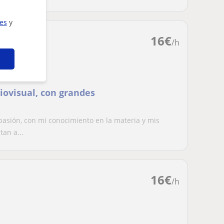
ies
y
16
€
/h
iovisual, con grandes
pasión, con mi conocimiento en la materia y mis
an a...
16
€
/h