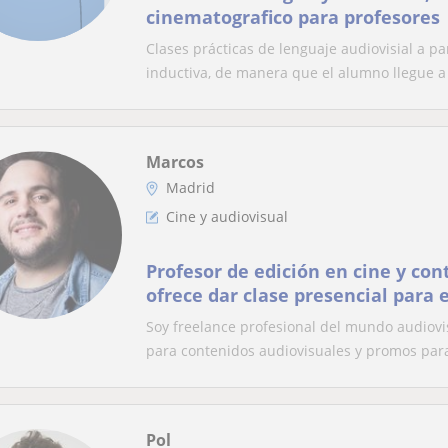
cinematografico para profesores
Clases prácticas de lenguaje audiovisial a p
inductiva, de manera que el alumno llegue a 
Marcos
Madrid
Cine y audiovisual
Profesor de edición en cine y con
ofrece dar clase presencial para 
videos para contenidos en redes s
Soy freelance profesional del mundo audiovi
la edición
para contenidos audiovisuales y promos para 
Pol