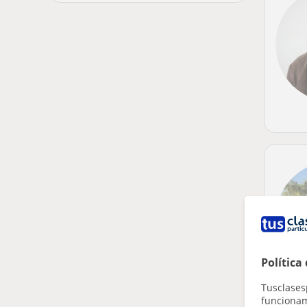
Política
Tusclases
funcionami