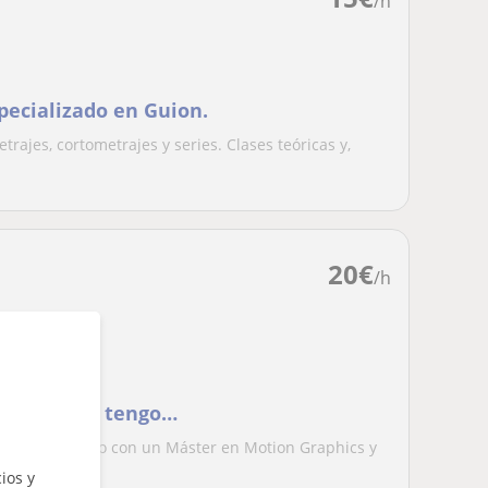
/h
pecializado en Guion.
rajes, cortometrajes y series. Clases teóricas y,
20
€
/h
 apto para
os, también tengo
ídeo
 especializado con un Máster en Motion Graphics y
re...
ios y