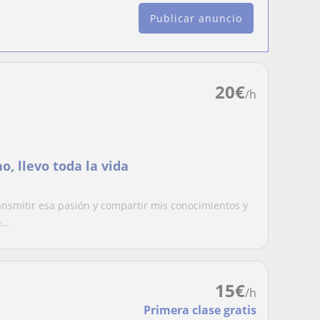
Publicar anuncio
20
€
/h
, llevo toda la vida
nsmitir esa pasión y compartir mis conocimientos y
..
15
€
/h
Primera clase gratis