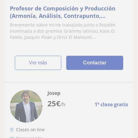
Profesor de Composición y Producción
(Armonía, Análisis, Contrapunto,
Orquestación, etc.)
Brevemente sobre mí:He trabajado junto a Rozalén
(nominada a dos premios Grammy latinos), Kase.O,
Falete, Joaquín Pixán y Driss El Maloumi...
ver más
Contactar
Josep
25
€
/h
1ª clase gratis
Clases on line