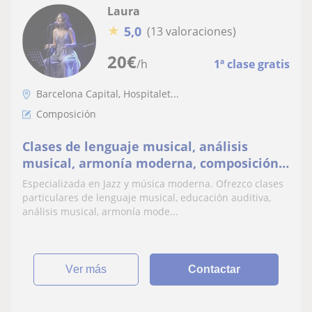
Laura
★
5,0
(13 valoraciones)
20
€
/h
1ª clase gratis
Barcelona Capital, Hospitalet...
Composición
Clases de lenguaje musical, análisis
musical, armonía moderna, composición e
improvisación vocal
Especializada en Jazz y música moderna. Ofrezco clases
particulares de lenguaje musical, educación auditiva,
análisis musical, armonía mode...
ver más
Contactar