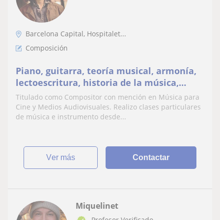
Barcelona Capital, Hospitalet...
Composición
Piano, guitarra, teoría musical, armonía,
lectoescritura, historia de la música,
composición, estética, entre otros
Titulado como Compositor con mención en Música para
Cine y Medios Audiovisuales. Realizo clases particulares
de música e instrumento desde...
ver más
Contactar
Miquelinet
Profesor Verificado