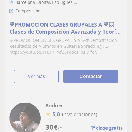
Barcelona Capital, Esplugues ...
Composición
💛PROMOCION CLASES GRUPALES A 💛💥
Clases de Composición Avanzada y Teoría
Musical - Aprende las ultimas técnicas
💛PROMOCION CLASES GRUPALES A 💛🌟Demostración
compositivas
Resultados de Alumnos en Guitarra Shredding : 🍳
https://youtu.be/FPLTRFrvfB8Todos los Difer...
ver más
Contactar
Andrea
★
5,0
(7 valoraciones)
30
€
/h
1ª clase gratis