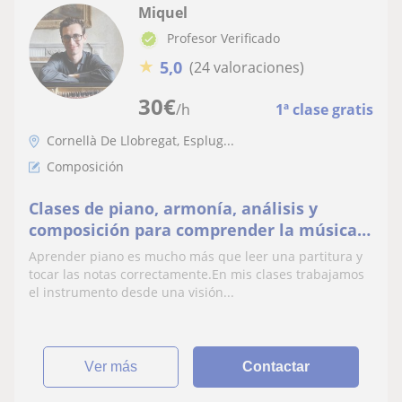
Miquel
Profesor Verificado
★
5,0
(24 valoraciones)
30
€
/h
1ª clase gratis
Cornellà De Llobregat, Esplug...
Composición
Clases de piano, armonía, análisis y
composición para comprender la música
de verdad
Aprender piano es mucho más que leer una partitura y
tocar las notas correctamente.En mis clases trabajamos
el instrumento desde una visión...
ver más
Contactar