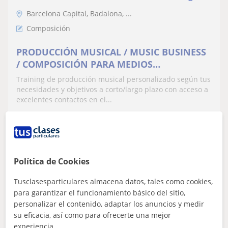
Barcelona Capital, Badalona, ...
Composición
PRODUCCIÓN MUSICAL / MUSIC BUSINESS
/ COMPOSICIÓN PARA MEDIOS
AUDIOVISUALES
Training de producción musical personalizado según tus
necesidades y objetivos a corto/largo plazo con acceso a
excelentes contactos en el...
ver más
Contactar
Política de Cookies
Tusclasesparticulares almacena datos, tales como cookies,
Valentina
para garantizar el funcionamiento básico del sitio,
personalizar el contenido, adaptar los anuncios y medir
12
€
/h
1ª clase gratis
su eficacia, así como para ofrecerte una mejor
experiencia.