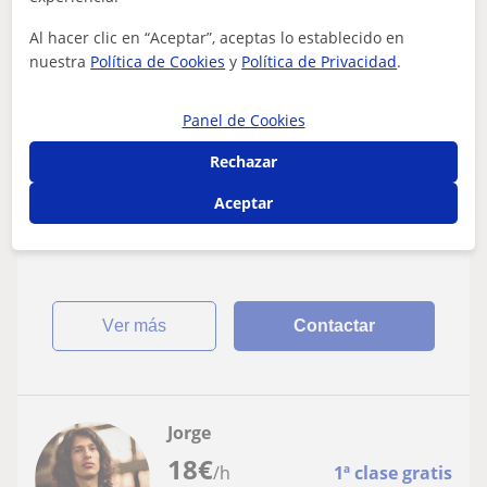
Al hacer clic en “Aceptar”, aceptas lo establecido en
Barcelona Capital, Hospitalet...
nuestra
Política de Cookies
y
Política de Privacidad
.
Composición
Panel de Cookies
Músico compositora, ofrece clases de
guitarra y composición musical (letra y
Rechazar
música) reside en Barcelona, puede ser
Brindo clases de guitarra y composición musical desde
Aceptar
presencial u online
cero, completamente diseñadas para niños u adultos
que les apasione la música y no se...
ver más
Contactar
Jorge
18
€
/h
1ª clase gratis