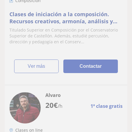
Composición
Clases de iniciación a la composición.
Recursos creativos, armonía, análisis y
orquestación
Titulado Superior en Composición por el Conservatorio
Superior de Castellón. Además, estudié percusión,
dirección y pedagogía en el Conserv...
ver más
Contactar
Alvaro
20
€
/h
1ª clase gratis
Clases on line