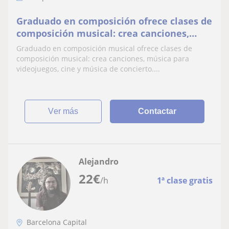
Graduado en composición ofrece clases de
composición musical: crea canciones,
música para videojuegos, cine y música de
Graduado en composición musical ofrece clases de
concierto
composición musical: crea canciones, música para
videojuegos, cine y música de concierto....
ver más
Contactar
Alejandro
22
€
/h
1ª clase gratis
Barcelona Capital