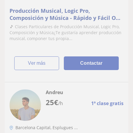
Producción Musical, Logic Pro,
Composición y Música - Rápido y Fácil ON-
LINE
🎵 Clases Particulares de Producción Musical, Logic Pro,
Composición y Música¿Te gustaría aprender producción
musical, componer tus propia...
ver más
Contactar
Andreu
25
€
/h
1ª clase gratis
Barcelona Capital, Esplugues ...