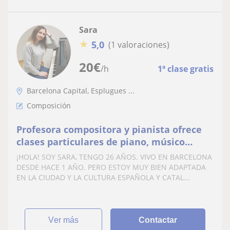
Sara
★
5,0
(1 valoraciones)
20
€
/h
1ª clase gratis
Barcelona Capital, Esplugues ...
Composición
Profesora compositora y pianista ofrece
clases particulares de piano, músico
terapia, teoría musical y composición
¡HOLA! SOY SARA, TENGO 26 AÑOS. VIVO EN BARCELONA
DESDE HACE 1 AÑO. PERO ESTOY MUY BIEN ADAPTADA
EN LA CIUDAD Y LA CULTURA ESPAÑOLA Y CATAL...
ver más
Contactar