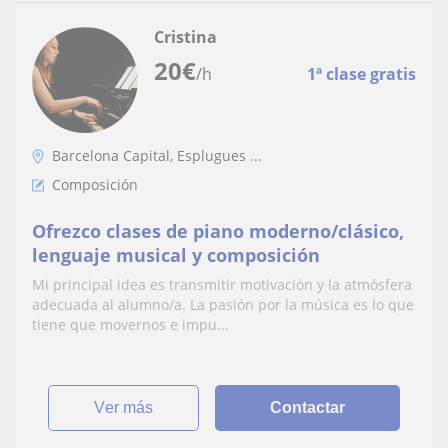
Cristina
20
€
/h
1ª clase gratis
Barcelona Capital, Esplugues ...
Composición
Ofrezco clases de piano moderno/clásico,
lenguaje musical y composición
Mi principal idea es transmitir motivación y la atmósfera
adecuada al alumno/a. La pasión por la música es lo que
tiene que movernos e impu...
ver más
Contactar