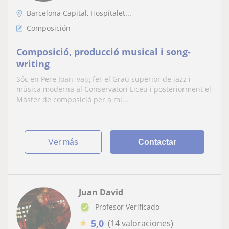
Barcelona Capital, Hospitalet...
Composición
Composició, producció musical i song-
writing
Sóc en Pere Joan, vaig fer el Grau superior de jazz i
música moderna al Conservatori Liceu i posteriorment el
Màster de composició per a mi...
ver más
Contactar
Juan David
Profesor Verificado
★
5,0
(14 valoraciones)