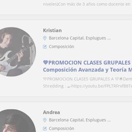
niveles)Con más de 3 años como docente en u
Kristian
Barcelona Capital, Esplugues ...
Composición
💛PROMOCION CLASES GRUPALES A
Composición Avanzada y Teoría M
ultimas técnicas compositivas
💛PROMOCION CLASES GRUPALES A 💛🌟Demos
Shredding : 🍳https://youtu.be/FPLTRFrvfB8Tod
Andrea
Barcelona Capital, Esplugues ...
Composición