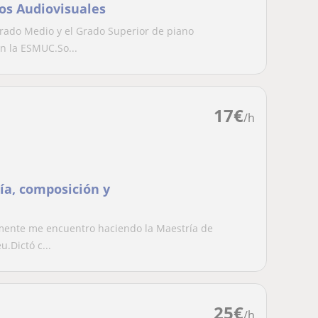
os Audiovisuales
Grado Medio y el Grado Superior de piano
n la ESMUC.So...
17
€
/h
ría, composición y
lmente me encuentro haciendo la Maestría de
.Dictó c...
25
€
/h