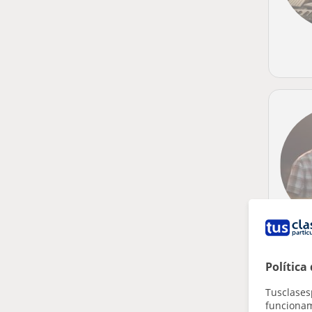
Política
Tusclases
funcionami