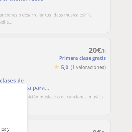
nciones o desarrollar tus ideas musicales? Te
illa...
20
€
/h
Primera clase gratis
★
5,0
(1 valoraciones)
clases de
ones, música para
ncierto
ses de composición musical: crea canciones, música
...
ios y
6
€