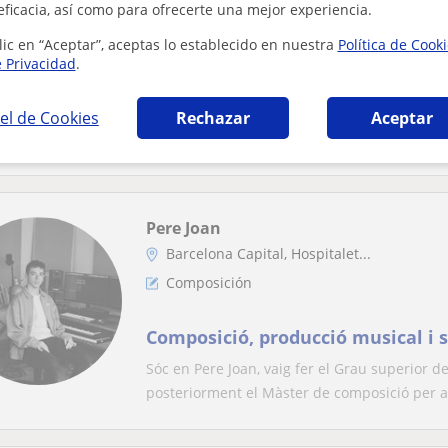
eficacia, así como para ofrecerte una mejor experiencia.
Sant Vicenç Dels Horts
lic en “Aceptar”, aceptas lo establecido en nuestra
Política de Cook
Composición
e Privacidad
.
Hola! Llevo 20 años usando Ablet
el de Cookies
Rechazar
Aceptar
empezar a producir música. ¿Te 
Pere Joan
Barcelona Capital, Hospitalet...
Composición
Composició, producció musical i 
Sóc en Pere Joan, vaig fer el Grau superior d
posteriorment el Màster de composició per a 