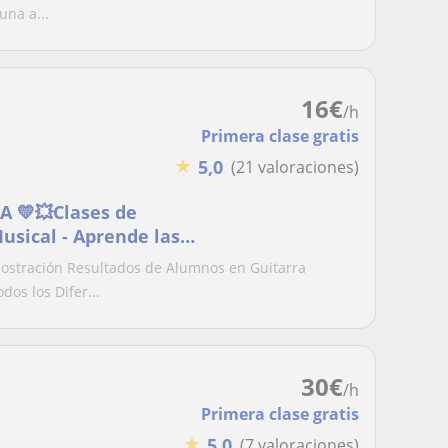
na a...
16
€
/h
Primera clase gratis
★
5,0
(21 valoraciones)
 💛💥Clases de
usical - Aprende las
tración Resultados de Alumnos en Guitarra
os los Difer...
30
€
/h
Primera clase gratis
★
5,0
(7 valoraciones)