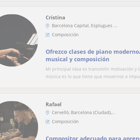
Cristina
Barcelona Capital, Esplugues ...
Composición
Ofrezco clases de piano moderno/
musical y composición
Mi principal idea es transmitir motivación y
música es lo que tiene que movernos e impu.
Rafael
Cervelló, Barcelona (Ciudad),...
Composición
Compositor adecuado para apren