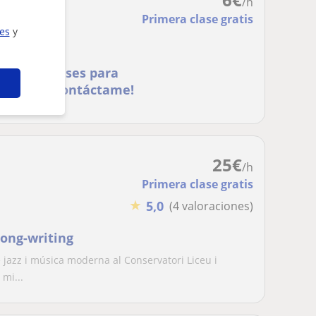
/h
Primera clase gratis
ies
y
on. Doy clases para
animas? ¡Contáctame!
25
€
/h
Primera clase gratis
★
5,0
(4 valoraciones)
song-writing
e jazz i música moderna al Conservatori Liceu i
mi...