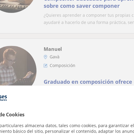
sobre como saver componer
¿Quieres aprender a componer tus propias ca
ayudaré a hacerlo de una forma práctica, senc
Manuel
Gavà
Composición
Graduado en composición ofrece 
composición musical: crea canci
videojuegos, cine y música de co
Graduado en composición musical ofrece cla
para videojuegos, cine y música de concierto.
 de Cookies
particulares almacena datos, tales como cookies, para garantizar el
ento básico del sitio, personalizar el contenido, adaptar los anunc
Eliezer