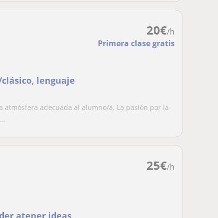
20
€
/h
Primera clase gratis
clásico, lenguaje
 la atmósfera adecuada al alumno/a. La pasión por la
..
25
€
/h
der atener ideas