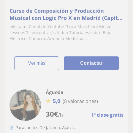
Curso de Composición y Producción
Musical con Logic Pro X en Madrid (Capital
y Provincia)
¡Visita mi Canal de Youtube "Luca Macchioni Music
Lessons"!...encontrarás Video Tutoriales sobre Bajo
Eléctrico, Guitarra, Armonía Moderna,...
ver más
Contactar
Águeda
★
5,0
(8 valoraciones)
30
€
/h
1ª clase gratis
Paracuellos De Jarama, Ajalvi...