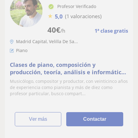
Profesor Verificado
★
5,0
(1 valoraciones)
40
€
/h
1ª clase gratis
Madrid Capital, Velilla De Sa...
Piano
Clases de piano, composición y
producción, teoría, análisis e informática
musical
Musicólogo, compositor y productor, con veinticinco años
de experiencia como pianista y más de diez como
profesor particular, busco compart...
ver más
Contactar