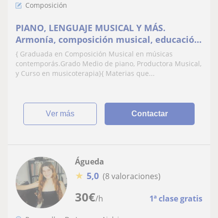
Composición
PIANO, LENGUAJE MUSICAL Y MÁS.
Armonía, composición musical, educación
auditiva
{ Graduada en Composición Musical en músicas
contemporás.Grado Medio de piano, Productora Musical,
y Curso en musicoterapia}{ Materias que...
ver más
Contactar
Águeda
★
5,0
(8 valoraciones)
30
€
/h
1ª clase gratis