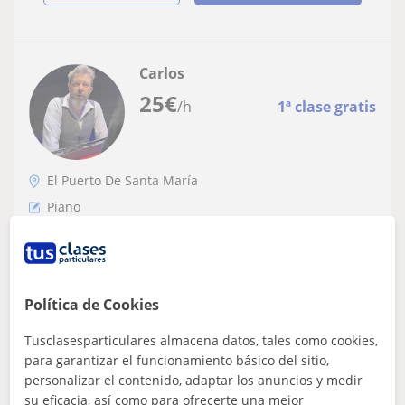
Carlos
25
€
/h
1ª clase gratis
El Puerto De Santa María
Piano
Profesor de música de flauta, flauta
travesera, melódica, piano, organo,
sintetizadores, producción, solfeo,
Dedicado a la música como productor, compositor y
Política de Cookies
armonía, composición
arreglista. He trabajado con cantantes españoles de
primera línea. Director de coro y dir...
Tusclasesparticulares almacena datos, tales como cookies,
para garantizar el funcionamiento básico del sitio,
personalizar el contenido, adaptar los anuncios y medir
su eficacia, así como para ofrecerte una mejor