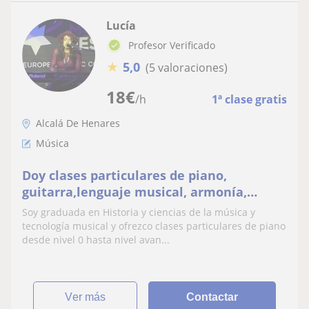
Lucía
Profesor Verificado
★
5,0
(5 valoraciones)
18
€
/h
1ª clase gratis
Alcalá De Henares
Música
Doy clases particulares de piano,
guitarra,lenguaje musical, armonía,
composición e informática musical
Soy graduada en Historia y ciencias de la música y
tecnología musical y ofrezco clases particulares de piano
desde nivel 0 hasta nivel avan...
ver más
Contactar