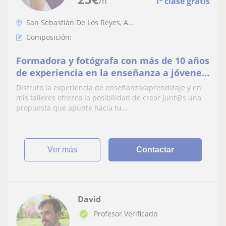
/h
1ª clase gratis
San Sebastián De Los Reyes, A...
Composición:
Formadora y fotógrafa con más de 10 años
de experiencia en la enseñanza a jóvenes
y niños.
Disfruto la experiencia de enseñanza/aprendizaje y en
mis talleres ofrezco la posibilidad de crear junt@s una
propuesta que apunte hacia tu...
ver más
Contactar
David
Profesor Verificado