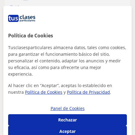
Vigo
Contabilidad
Profesor de Contabilidad apto para todas
Política de Cookies
las edades y niveles.
Profesora particular con experiencia en apoyo escolar.
Tusclasesparticulares almacena datos, tales como cookies,
Me adapto completamente a tus necesidades, tu nivel y
para garantizar el funcionamiento básico del sitio,
aquello que necesites aprender...
personalizar el contenido, adaptar los anuncios y medir
su eficacia, así como para ofrecerte una mejor
experiencia.
ver más
Contactar
Al hacer clic en “Aceptar”, aceptas lo establecido en
nuestra
Política de Cookies
y
Política de Privacidad
.
Panel de Cookies
Andrea
Rechazar
15
€
/h
1ª clase gratis
Aceptar