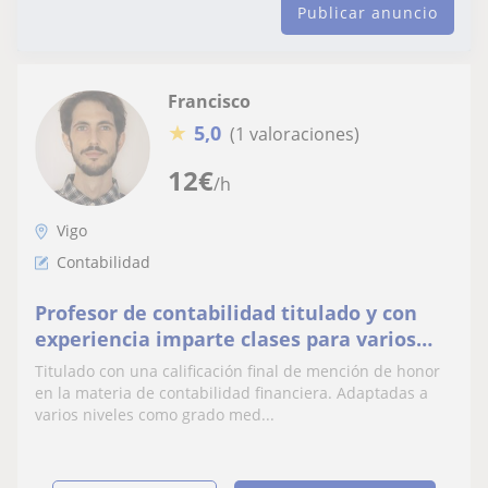
Publicar anuncio
Francisco
★
5,0
(1 valoraciones)
12
€
/h
Vigo
Contabilidad
Profesor de contabilidad titulado y con
experiencia imparte clases para varios
niveles y edades
Titulado con una calificación final de mención de honor
en la materia de contabilidad financiera. Adaptadas a
varios niveles como grado med...