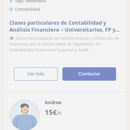
Vigo, Redondela
Contabilidad
Clases particulares de Contabilidad y
Análisis Financiero – Universitarios, FP y
Bachillerato
🎓 Sobre mí:Graduado en Administración y Dirección de
Empresas por la Universidad de VigoMáster en
Contabilidad Financiera Superior y Audit...
ver más
Contactar
Andrea
15
€
/h