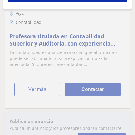
Vigo
Contabilidad
Profesora titulada en Contabilidad
Superior y Auditoría, con experiencia
profesional en el sector, y en la docencia
La contabilidad es una ciencia social que al principio
puede ser abrumadora, si la explicación no es la
adecuada. Si quieres clases adaptad...
ver más
Contactar
Publica un anuncio
Publica un anuncio y los profesores podrán contactarte