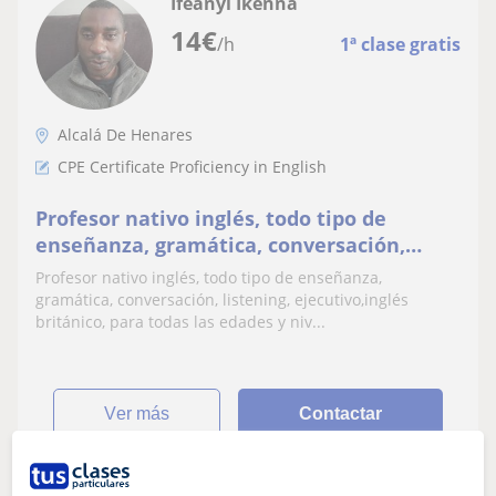
Ifeanyi Ikenna
14
€
/h
1ª clase gratis
Alcalá De Henares
CPE Certificate Proficiency in English
Profesor nativo inglés, todo tipo de
enseñanza, gramática, conversación,
listening, ejecutivo,inglés británico, para
Profesor nativo inglés, todo tipo de enseñanza,
todas las edades y niveles. Ayudo a
gramática, conversación, listening, ejecutivo,inglés
preparar cualquier prueba o examen
británico, para todas las edades y niv...
ver más
Contactar