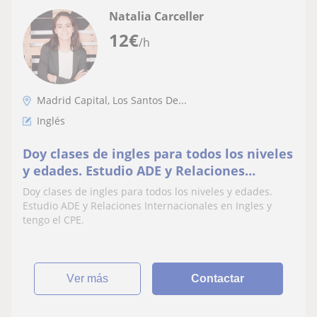
Natalia Carceller
12
€
/h
Madrid Capital, Los Santos De...
Inglés
Doy clases de ingles para todos los niveles
y edades. Estudio ADE y Relaciones
Internacionales en Ingles y tengo el CPE
Doy clases de ingles para todos los niveles y edades.
Estudio ADE y Relaciones Internacionales en Ingles y
tengo el CPE.
ver más
Contactar