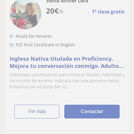
Sonia Archer Lera
20
€
/h
1ª clase gratis
Alcalá De Henares
FCE First Certificate in English
Inglesa Nativa titulada en Proficiency.
Mejora tu conversación conmigo. Adultos
horario por mi horario12:00-16:00
Sobretodo conversacion para mejorar fluidez, habilidad y
corrección de errores. Hablará con una persona nativa
británica con accento del su...
ver más
Contactar