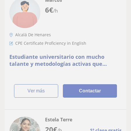
Marcos
6
€
/h
Alcalá De Henares
CPE Certificate Proficiency in English
Estudiante universitario con mucho
talante y metodologías activas que
imparte lecciones prácticas y teóricas de
Inglés
ver más
Contactar
Estela Terre
20
€
/h
1ª clase gratis