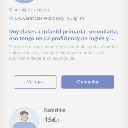
Alcalá De Henares
CPE Certificate Proficiency in English
Doy clases a infantil primaria, secundaria,
eso tengo un C2 proficiency en inglés y mi
media de mates sociales en bachillerato
Tendría que ver tu material y contenido las clases serían
es
online o en su casa dependiendo de donde vive y
podríamos llegar a un acuerdo de...
ver más
Contactar
Kanishka
15
€
/h