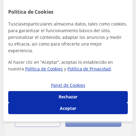
Africa
Política de Cookies
14
€
/h
1ª clase gratis
Tusclasesparticulares almacena datos, tales como cookies,
para garantizar el funcionamiento básico del sitio,
personalizar el contenido, adaptar los anuncios y medir
Alcalá De Henares
su eficacia, así como para ofrecerte una mejor
experiencia.
CPE Certificate Proficiency in English
Al hacer clic en “Aceptar”, aceptas lo establecido en
Graduada en Relaciones Internacionales
nuestra
Política de Cookies
y
Política de Privacidad
.
ofrece clases de inglés y francés imparte
clases a niños o adolescentes
Profesora de inglés y francés imparte clases a niñ@s y
Panel de Cookies
adolescentes de todas las edades. También se aceptan
grupos de hermanos y/o amigos....
Rechazar
Aceptar
ver más
Contactar