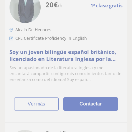
20
€
/h
1ª clase gratis
Alcalá De Henares
CPE Certificate Proficiency in English
Soy un joven bilingüe español británico,
licenciado en Literatura Inglesa por la
Universidad de Cardiff. Soy un ávido lector
Soy un apasionado de la literatura inglesa y me
encantará compartir contigo mis conocimientos tanto de
enseñanza como del idioma! Soy españ...
ver más
Contactar