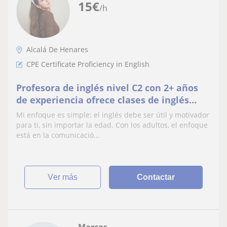
15
€
/h
Alcalá De Henares
CPE Certificate Proficiency in English
Profesora de inglés nivel C2 con 2+ años
de experiencia ofrece clases de inglés
para todas las edades en Madrid.
Mi enfoque es simple: el inglés debe ser útil y motivador
para ti, sin importar la edad. Con los adultos, el enfoque
está en la comunicació...
ver más
Contactar