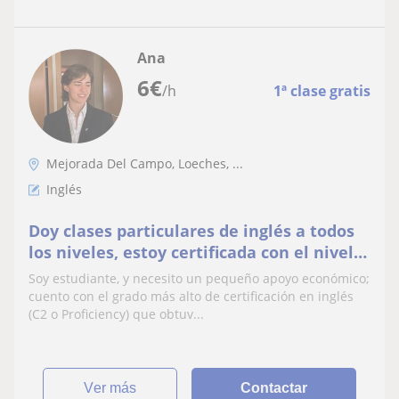
Ana
6
€
/h
1ª clase gratis
Mejorada Del Campo, Loeches, ...
Inglés
Doy clases particulares de inglés a todos
los niveles, estoy certificada con el nivel
Proficiency C2 por Cambridge
Soy estudiante, y necesito un pequeño apoyo económico;
cuento con el grado más alto de certificación en inglés
(C2 o Proficiency) que obtuv...
ver más
Contactar