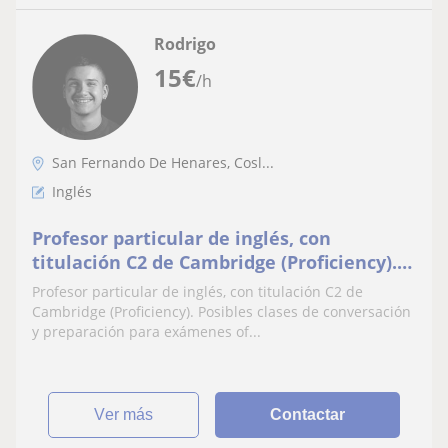
Rodrigo
15
€
/h
San Fernando De Henares, Cosl...
Inglés
Profesor particular de inglés, con
titulación C2 de Cambridge (Proficiency).
Posibles clases de conversación y
Profesor particular de inglés, con titulación C2 de
preparación para exámenes oficiales
Cambridge (Proficiency). Posibles clases de conversación
y preparación para exámenes of...
ver más
Contactar