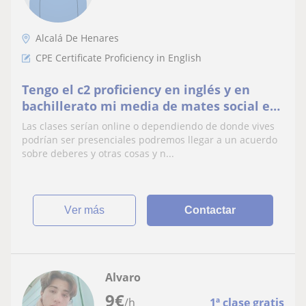
Alcalá De Henares
CPE Certificate Proficiency in English
Tengo el c2 proficiency en inglés y en
bachillerato mi media de mates social era
un 9/10
Las clases serían online o dependiendo de donde vives
podrían ser presenciales podremos llegar a un acuerdo
sobre deberes y otras cosas y n...
ver más
Contactar
Alvaro
9
€
/h
1ª clase gratis