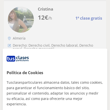
Cristina
12
€
/h
1ª clase gratis
Almería
Derecho: Derecho civil, Derecho laboral, Derecho
penal, Derecho mercantil
Abogada, comercial de banca,
administrativa-contable
Política de Cookies
Me encanta dar clases particulares. Llevo dando clases
desde que estaba en la universidad.
Tusclasesparticulares almacena datos, tales como cookies,
para garantizar el funcionamiento básico del sitio,
personalizar el contenido, adaptar los anuncios y medir
ver más
Contactar
su eficacia, así como para ofrecerte una mejor
experiencia.