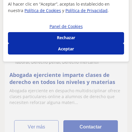
Al hacer clic en “Aceptar”, aceptas lo establecido en
nuestra
Política de Cookies
y
Política de Privacidad
.
María José
15
€
/h
1ª clase gratis
Panel de Cookies
Rechazar
Aceptar
Almería
Derecho: Derecho civil, Derecho fiscal, Derecho
laboral, Derecho penal, Derecho mercantil
Abogada ejerciente imparte clases de
derecho en todos los niveles y materias
Abogada ejerciente en despacho multidisciplinar ofrece
clases particulares-online a alumnos de derecho que
necesiten reforzar alguna materi...
ver más
Contactar