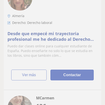
Almería
Derecho: Derecho laboral
Desde que empecé mi trayectoria
profesional me he dedicado al Derecho
Laboral en términos generales, ya que
Puedo dar clases online para cualquier estudiante de
trabajo en el Departamento de Relaciones
España. Puedo enseñarte no solo lo que se estudia en
Laborales de una multinacional. Es por
los libros, sino que también cóm...
ello, por lo que estoy capacitada para dar
clases a alumnos de Dere
ver más
Contactar
MCarmen