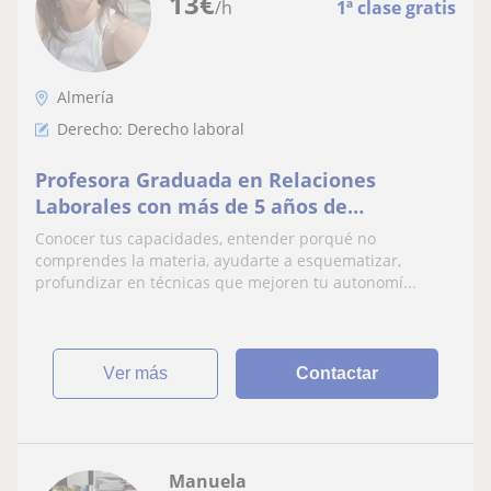
13
€
/h
1ª clase gratis
Almería
Derecho: Derecho laboral
Profesora Graduada en Relaciones
Laborales con más de 5 años de
experiencia
Conocer tus capacidades, entender porqué no
comprendes la materia, ayudarte a esquematizar,
profundizar en técnicas que mejoren tu autonomí...
ver más
Contactar
Manuela