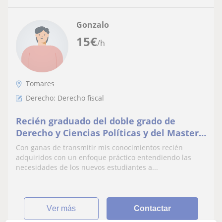
Gonzalo
15
€
/h
Tomares
Derecho: Derecho fiscal
Recién graduado del doble grado de
Derecho y Ciencias Políticas y del Master
de Asesoría Fiscal y Práctica Tributaria.
Con ganas de transmitir mis conocimientos recién
adquiridos con un enfoque práctico entendiendo las
necesidades de los nuevos estudiantes a...
ver más
Contactar