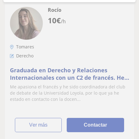
Rocío
10
€
/h
Tomares
Derecho
Graduada en Derecho y Relaciones
Internacionales con un C2 de francés. He
estudiado en el liceo francés y he vivido
Me apasiona el francés y he sido coordinadora del club
en Bélgica.
de debate de la Universidad Loyola, por lo que ya he
estado en contacto con la docen...
ver más
Contactar