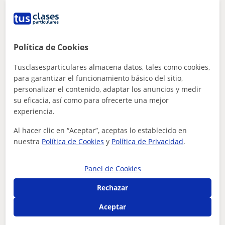
Jose
Política de Cookies
6
€
/h
Tusclasesparticulares almacena datos, tales como cookies,
para garantizar el funcionamiento básico del sitio,
personalizar el contenido, adaptar los anuncios y medir
Sevilla Capital, Camas, San J...
su eficacia, así como para ofrecerte una mejor
Derecho
experiencia.
Al hacer clic en “Aceptar”, aceptas lo establecido en
Estudiante en último año de derecho
nuestra
Política de Cookies
y
Política de Privacidad
.
imparte clases de cualquier área,
especialmente derecho publico. Tambien
clases de historia
Panel de Cookies
Rechazar
ver más
Contactar
Aceptar