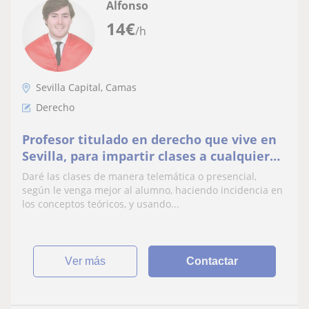
Alfonso
14
€
/h
Sevilla Capital, Camas
Derecho
Profesor titulado en derecho que vive en
Sevilla, para impartir clases a cualquier
alumno de derecho.
Daré las clases de manera telemática o presencial,
según le venga mejor al alumno, haciendo incidencia en
los conceptos teóricos, y usando...
ver más
Contactar