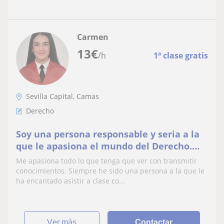
Carmen
13
€
/h
1ª clase gratis
Sevilla Capital, Camas
Derecho
Soy una persona responsable y seria a la
que le apasiona el mundo del Derecho.
Me encantaría dar clases a estudiantes
Me apasiona todo lo que tenga que ver con transmitir
que quieran profundizar en materias que
conocimientos. Siempre he sido una persona a la que le
despierten su interés como a aquellos a
ha encantado asistir a clase co...
los que estén atravesando un
contratiempo con alguna as
ver más
Contactar