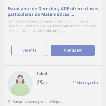
Estudiante de Derecho y ADE ofrece clases
particulares de Matemáticas,
Contabilidad, Economía y Finanzas para
Con más de 3 años de experiencia con alumnos de
Grado y Bachillerato
Grado Universitario, ESO y Bachillerato trato de resolver
todas tus dudas realizando un seg...
ver más
Contactar
Salud
7
€
/h
1ª clase gratis
Tomares, Bormujos, Castilleja...