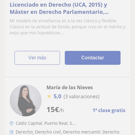
Licenciado en Derecho (UCA, 2015) y
Máster en Derecho Parlamentario,
Elecciones y Estudios Legislativos (UCM,
Mi modelo de enseñanza es a la vez clásico y flexible.
2016), me he convertido recientemente en
Clásico en la actitud de fondo, porque creo en el mérito y
Doctor en Ciencias Sociales y Jurídicas
exijo que mis hipotéticos...
(UCA, 2024). Mi vocación es enseñar lo que
sé, y aprender lo que
ver más
Contactar
María de las Nieves
★
5,0
(3 valoraciones)
15
€
/h
1ª clase gratis
Cádiz Capital, Puerto Real, S...
Derecho: Derecho civil, Derecho mercantil, Derecho