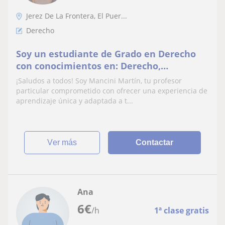
Jerez De La Frontera, El Puer...
Derecho
Soy un estudiante de Grado en Derecho
con conocimientos en: Derecho,
Contabilidad, Ingles A1 y A2, historia,
¡Saludos a todos! Soy Mancini Martín, tu profesor
ciencia política y matemáticas nivel
particular comprometido con ofrecer una experiencia de
escolar
aprendizaje única y adaptada a t...
ver más
Contactar
Ana
6
€
/h
1ª clase gratis