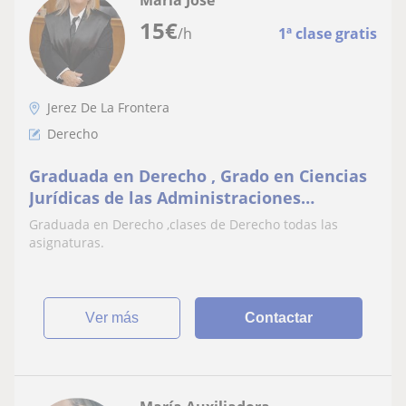
María José
15
€
/h
1ª clase gratis
Jerez De La Frontera
Derecho
Graduada en Derecho , Grado en Ciencias
Jurídicas de las Administraciones
Públicas,clases de Derecho todas las
Graduada en Derecho ,clases de Derecho todas las
asignaturas
asignaturas.
ver más
Contactar