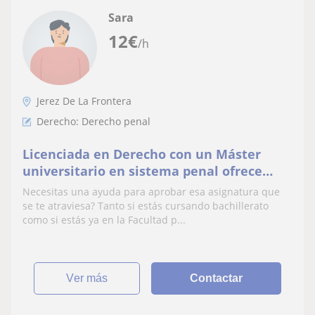
Sara
12
€
/h
Jerez De La Frontera
Derecho: Derecho penal
Licenciada en Derecho con un Máster
universitario en sistema penal ofrece
clases de derecho online a alumnos
Necesitas una ayuda para aprobar esa asignatura que
universitarios o estudiantes de
se te atraviesa? Tanto si estás cursando bachillerato
bachillerato.
como si estás ya en la Facultad p...
ver más
Contactar