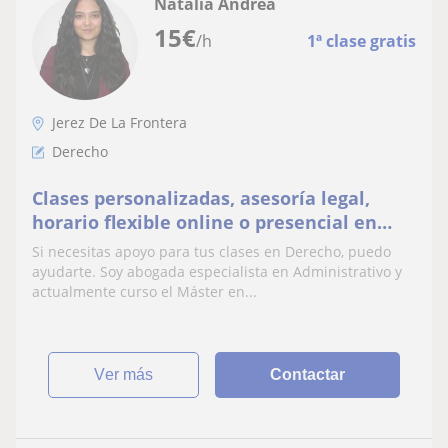
Natalia Andrea
15
€
/h
1ª clase gratis
Jerez De La Frontera
Derecho
Clases personalizadas, asesoría legal,
horario flexible online o presencial en
Jerez.
Si necesitas apoyo para tus clases en Derecho, puedo
ayudarte. Soy abogada especialista en Administrativo y
actualmente curso el Máster en...
ver más
Contactar