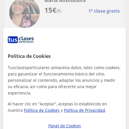
María Auxiliadora
15
€
/h
1ª clase gratis
Cádiz Capital
Derecho
Profesora titulada en Derecho ofrece
Política de Cookies
clases online para todo tipo de niveles,
Tusclasesparticulares almacena datos, tales como cookies,
inclusive bachillerato rama ciencias
Tengo una gran capacidad para transmitir los
para garantizar el funcionamiento básico del sitio,
sociales.
conocimientos. Doy clases para todas las edades, y todos
personalizar el contenido, adaptar los anuncios y medir
los niveles. Clases individualizadas....
su eficacia, así como para ofrecerte una mejor
experiencia.
Al hacer clic en “Aceptar”, aceptas lo establecido en
ver más
Contactar
nuestra
Política de Cookies
y
Política de Privacidad
.
Panel de Cookies