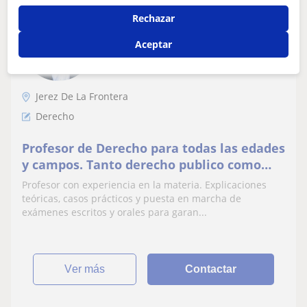
Carlos
Rechazar
★
5,0
(1 valoraciones)
Aceptar
12
€
/h
Jerez De La Frontera
Derecho
Profesor de Derecho para todas las edades
y campos. Tanto derecho publico como
privado. Zona Jaén y alrededores
Profesor con experiencia en la materia. Explicaciones
teóricas, casos prácticos y puesta en marcha de
exámenes escritos y orales para garan...
ver más
Contactar