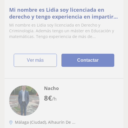
Mi nombre es Lidia soy licenciada en
derecho y tengo experiencia en impartir
clases particulares de todas las materias.
Mi nombre es Lidia soy licenciada en Derecho y
Primaria y secundaria
Criminologia. Además tengo un máster en Educación y
matemáticas. Tengo experiencia de más de...
ver más
Contactar
Nacho
8
€
/h
Málaga (Ciudad), Alhaurín De ...