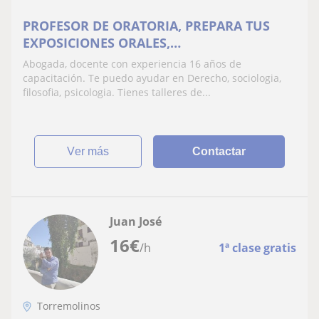
PROFESOR DE ORATORIA, PREPARA TUS
EXPOSICIONES ORALES,
DERECHO,SOCIOLOGIA, FILOSOFIA ,
Abogada, docente con experiencia 16 años de
PSICOLOGIA
capacitación. Te puedo ayudar en Derecho, sociologia,
filosofia, psicologia. Tienes talleres de...
ver más
Contactar
Juan José
16
€
/h
1ª clase gratis
Torremolinos