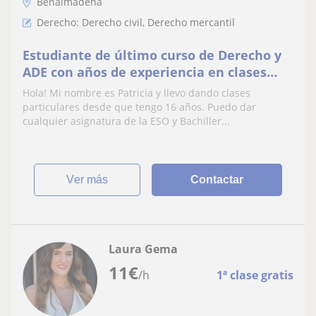
Benalmádena
Derecho: Derecho civil, Derecho mercantil
Estudiante de último curso de Derecho y
ADE con años de experiencia en clases
particulares de Matemáticas, Inglés y
Hola! Mi nombre es Patricia y llevo dando clases
Derecho.
particulares desde que tengo 16 años. Puedo dar
cualquier asignatura de la ESO y Bachiller...
ver más
Contactar
Laura Gema
11
€
/h
1ª clase gratis