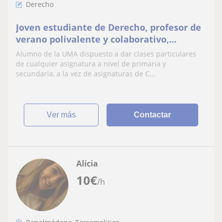
Derecho
Joven estudiante de Derecho, profesor de
verano polivalente y colaborativo,
especializado en Ciencias Sociales y
Alumno de la UMA dispuesto a dar clases particulares
Humanidades
de cualquier asignatura a nivel de primaria y
secundaria, a la vez de asignaturas de C...
ver más
Contactar
Alicia
10
€
/h