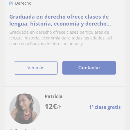
Derecho
Graduada en derecho ofrece clases de
lengua, historia, economía y derecho
(penal y administrativo) para todas las
Graduada en derecho ofrece clases particulares de
edades
lengua, historia, economía para todas las edades, así
como enseñanzas de derecho penal y...
ver más
Contactar
Patricia
12
€
/h
1ª clase gratis