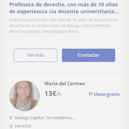
Profesora de derecho, con más de 10 años
de experiencia cía docente universitaria,
especialista en derecho público y
Profesora particular con más de 10 años de experiencia
postgrado en derecho civil
docente en la Universidad de Málaga departamento
derecho público. Metodología indivi...
ver más
Contactar
Maria del Carmen
13
€
/h
1ª clase gratis
Málaga Capital, Torremolinos,...
Derecho