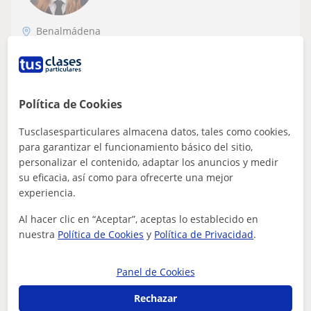
Benalmádena
Bachillerato
Estudiante de ADE y Derecho, responsable
y paciente. Doy clases a Primaria, ESO y
Política de Cookies
Bachillerato en asignaturas de Ciencias
Buena base en Historia, Matemáticas, economía... Sin
Tusclasesparticulares almacena datos, tales como cookies,
Sociales
experiencia formal, pero acostumbrada a explicar
para garantizar el funcionamiento básico del sitio,
claramente a compañeros, con pacienci...
personalizar el contenido, adaptar los anuncios y medir
su eficacia, así como para ofrecerte una mejor
experiencia.
ver más
Contactar
Al hacer clic en “Aceptar”, aceptas lo establecido en
nuestra
Política de Cookies
y
Política de Privacidad
.
Panel de Cookies
Andrea
8
€
Rechazar
/h
1ª clase gratis