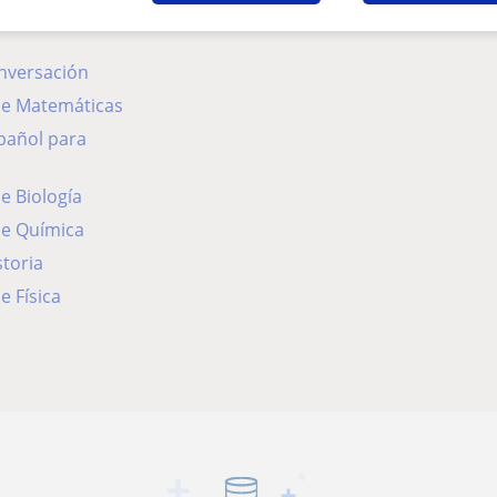
onversación
 de Matemáticas
de Biología
de Química
storia
e Física