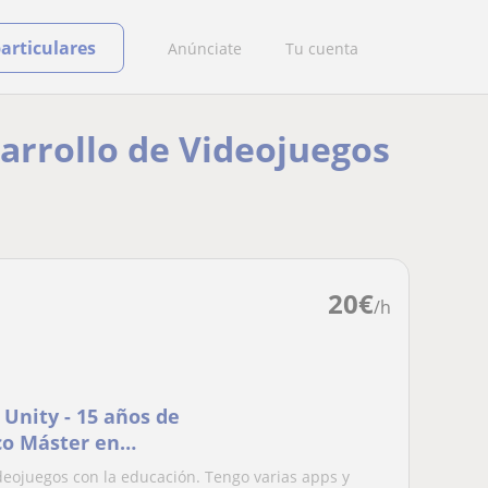
particulares
Anúnciate
Tu cuenta
sarrollo de Videojuegos
20
€
/h
 Unity - 15 años de
co Máster en
r de videojuegos
eojuegos con la educación. Tengo varias apps y