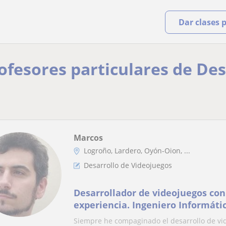
Dar clases 
rofesores particulares de De
Marcos
Logroño, Lardero, Oyón-Oion, ...
Desarrollo de Videojuegos
Desarrollador de videojuegos con
experiencia. Ingeniero Informáti
Modelado y animación 3D Profeso
Siempre he compaginado el desarrollo de vid