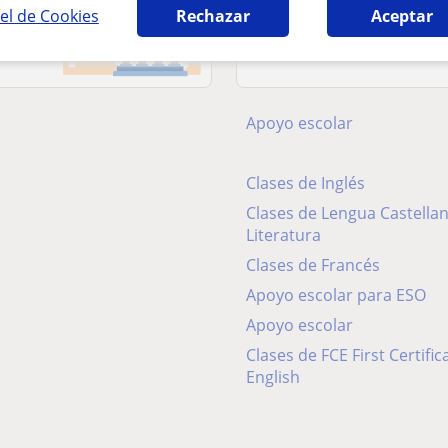
el de Cookies
Rechazar
Aceptar
Clases más bus
Apoyo escolar
Clases de Inglés
Clases de Lengua Castellana y
Literatura
Clases de Francés
Apoyo escolar para ESO
Apoyo escolar
Clases de FCE First Certificate in
English