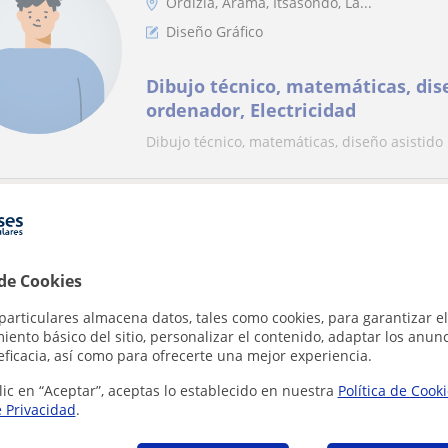
Ordizia, Arama, Itsasondo, La...
Diseño Gráfico
Dibujo técnico, matemáticas, dis
ordenador, Electricidad
Dibujo técnico, matemáticas, diseño asistido 
que tu búsqueda es bastante especifica
tu búsqueda para ver más resultados o guárdala y te avisa
 de Cookies
ar filtros
Guardar búsqueda
particulares almacena datos, tales como cookies, para garantizar el
ento básico del sitio, personalizar el contenido, adaptar los anunc
eficacia, así como para ofrecerte una mejor experiencia.
lic en “Aceptar”, aceptas lo establecido en nuestra
Política de Cook
e Privacidad
.