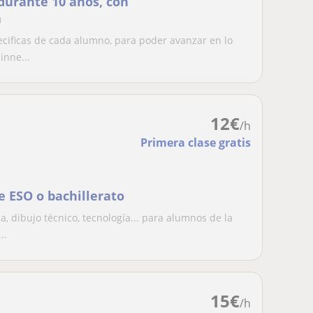
durante 10 años, con
a
cificas de cada alumno, para poder avanzar en lo
inne...
12
€
/h
Primera clase gratis
e ESO o bachillerato
a, dibujo técnico, tecnología... para alumnos de la
..
15
€
/h