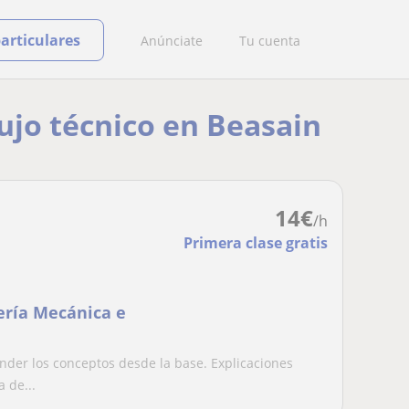
particulares
Anúnciate
Tu cuenta
bujo técnico en Beasain
14
€
/h
Primera clase gratis
iería Mecánica e
der los conceptos desde la base. Explicaciones
 de...