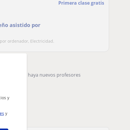
Primera clase gratis
eño asistido por
por ordenador, Electricidad.
remos cuando haya nuevos profesores
ios y
ies
y