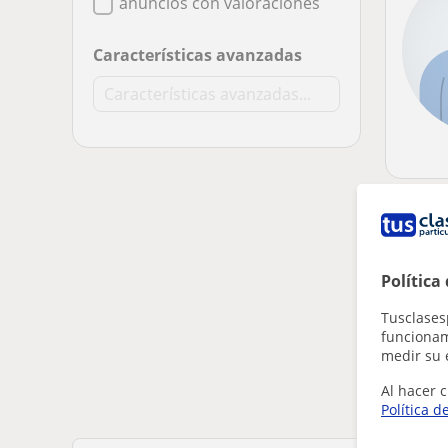
anuncios con valoraciones
Características avanzadas
Parece 
Ajusta 
Política
Elimin
Tusclases
funcionami
medir su 
Al hacer c
Política d