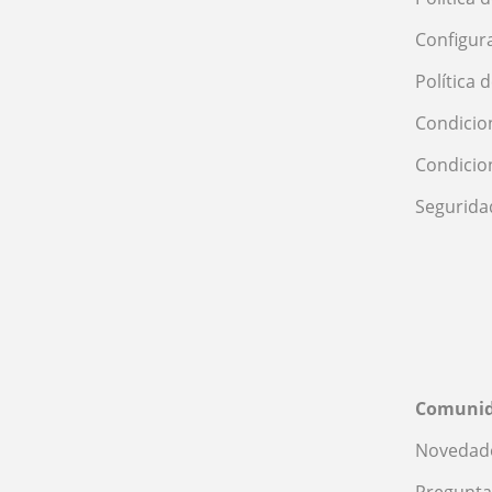
Configur
Política 
Condicio
Condicio
Segurida
Comuni
Novedade