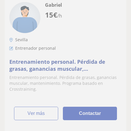
Gabriel
15
€
/h
Sevilla
Entrenador personal
Entrenamiento personal. Pérdida de
grasas, ganancias muscular,
mantenimiento. Programa basado en
Entrenamiento personal. Pérdida de grasas, ganancias
Crosstraining
muscular, mantenimiento. Programa basado en
Crosstraining.
ver más
Contactar