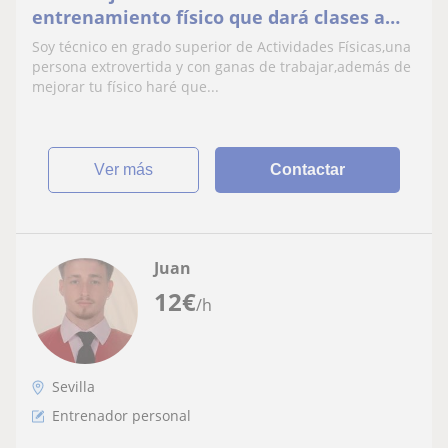
entrenamiento físico que dará clases a
personas que quieran mejorar su salud
Soy técnico en grado superior de Actividades Físicas,una
física y estética
persona extrovertida y con ganas de trabajar,además de
mejorar tu físico haré que...
ver más
Contactar
Juan
12
€
/h
Sevilla
Entrenador personal