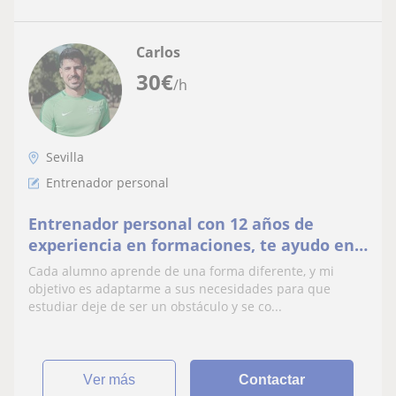
Carlos
30
€
/h
Sevilla
Entrenador personal
Entrenador personal con 12 años de
experiencia en formaciones, te ayudo en
tu carrera, Master o formación privada.
Cada alumno aprende de una forma diferente, y mi
objetivo es adaptarme a sus necesidades para que
estudiar deje de ser un obstáculo y se co...
ver más
Contactar