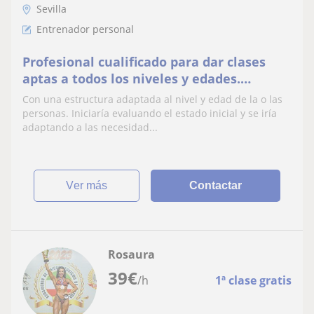
Sevilla
Entrenador personal
Profesional cualificado para dar clases
aptas a todos los niveles y edades.
Persona resolutiva, comunicativa y
Con una estructura adaptada al nivel y edad de la o las
empatica.
personas. Iniciaría evaluando el estado inicial y se iría
adaptando a las necesidad...
ver más
Contactar
Rosaura
39
€
/h
1ª clase gratis