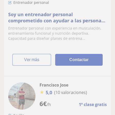
Entrenador personal
Soy un entrenador personal
comprometido con ayudar a las personas
a alcanzar sus objetivos de forma segura y
Entrenador personal con experiencia en musculación,
efectiva.
entrenamiento funcional y nutrición deportiva.
Capacidad para diseñar planes de entrena...
ver más
Contactar
Francisco Jose
★
5,0
(10 valoraciones)
6
€
/h
1ª clase gratis