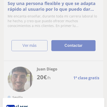
Soy una persona flexible y que se adapta
rápido al usuario por lo que puedo dar
clases a cualquier persona de manera
Me encanta enseñar, durante toda mi carrera laboral lo
óptima.
he hecho, y creo que puedo ofrecer muchos
conocimientos a mis clientes. En primer lu...
ver más
Contactar
Juan Diego
20
€
/h
1ª clase gratis
Sevilla
Entrenador personal