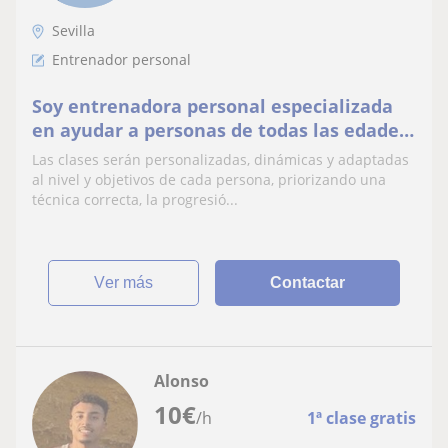
Sevilla
Entrenador personal
Soy entrenadora personal especializada
en ayudar a personas de todas las edades
a mejorar su condición física.
Las clases serán personalizadas, dinámicas y adaptadas
al nivel y objetivos de cada persona, priorizando una
técnica correcta, la progresió...
ver más
Contactar
Alonso
10
€
/h
1ª clase gratis