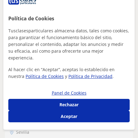
Entrenador personal para todas las
edades, con mucha adaptabilidad
Política de Cookies
Entrenador con más de 3 años de experiencia en el
Tusclasesparticulares almacena datos, tales como cookies,
mundo del fitness. Bastante adaptabilidad para
para garantizar el funcionamiento básico del sitio,
cualquier situación y edad, mirando siempr...
personalizar el contenido, adaptar los anuncios y medir
su eficacia, así como para ofrecerte una mejor
experiencia.
ver más
Contactar
Al hacer clic en “Aceptar”, aceptas lo establecido en
nuestra
Política de Cookies
y
Política de Privacidad
.
Panel de Cookies
Yadin Saaddann
250
€
Rechazar
/h
Aceptar
Sevilla