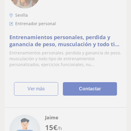
Sevilla
Entrenador personal
Entrenamientos personales, perdida y
ganancia de peso, musculación y todo tipo
de entrenamientos personalizados,
Entrenamientos personales, perdida y ganancia de peso,
ejercicios funcionales, nutricional y dietas
musculación y todo tipo de entrenamientos
personalizadas, consulta tus objetivos y
personalizados, ejercicios funcionales, nu...
te ayudaré a conseguirlos. Consulta con
cualquier detal
ver más
Contactar
Jaime
15
€
/h