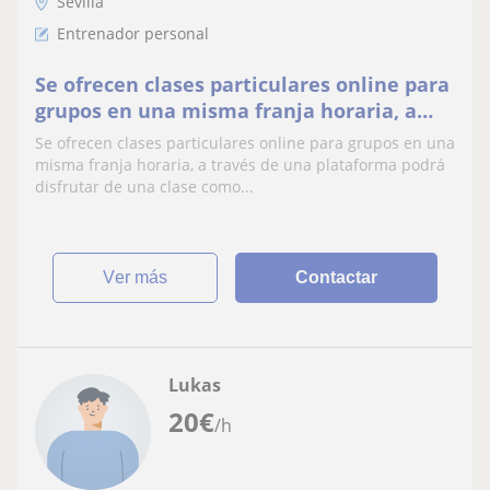
Sevilla
Entrenador personal
Se ofrecen clases particulares online para
grupos en una misma franja horaria, a
través de una plataforma podrá disfrutar
Se ofrecen clases particulares online para grupos en una
de una clase como en su gym
misma franja horaria, a través de una plataforma podrá
disfrutar de una clase como...
ver más
Contactar
Lukas
20
€
/h