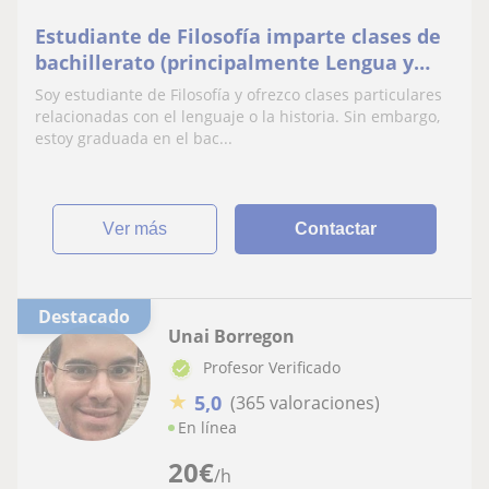
Estudiante de Filosofía imparte clases de
bachillerato (principalmente Lengua y
Literatura, Historia de España y Filosofía)
Soy estudiante de Filosofía y ofrezco clases particulares
relacionadas con el lenguaje o la historia. Sin embargo,
estoy graduada en el bac...
ver más
Contactar
Destacado
Unai Borregon
Profesor Verificado
★
5,0
(365 valoraciones)
En línea
20
€
/h