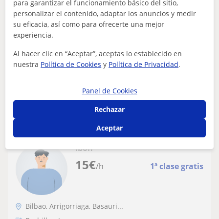
para garantizar el funcionamiento básico del sitio,
Estudiante universitario con nociones
personalizar el contenido, adaptar los anuncios y medir
amplias en fisica, biologia y lengua
su eficacia, así como para ofrecerte una mejor
experiencia.
castellana
Soy estudiante universitario y he impartido clases a
adolescentes de la eso y bachiller, además tengo
Al hacer clic en “Aceptar”, aceptas lo establecido en
experiencia en campos como biologia y...
nuestra
Política de Cookies
y
Política de Privacidad
.
Panel de Cookies
ver más
Contactar
Rechazar
Aceptar
Ibon
15
€
/h
1ª clase gratis
Bilbao, Arrigorriaga, Basauri...