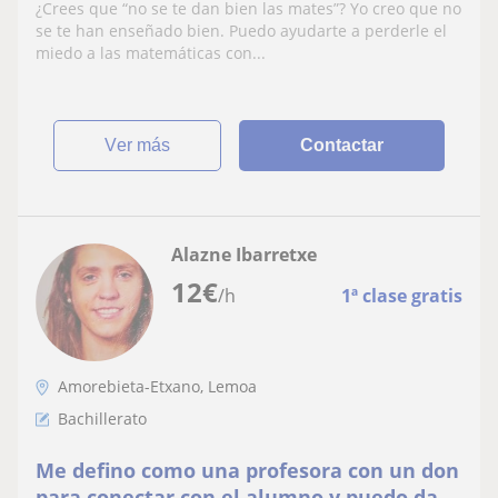
para ESO o Bachiller, tanto online como
¿Crees que “no se te dan bien las mates”? Yo creo que no
presencial.
se te han enseñado bien. Puedo ayudarte a perderle el
miedo a las matemáticas con...
ver más
Contactar
Alazne Ibarretxe
12
€
/h
1ª clase gratis
Amorebieta-Etxano, Lemoa
Bachillerato
Me defino como una profesora con un don
para conectar con el alumno y puedo dar