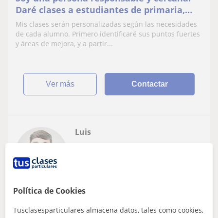
Daré clases a estudiantes de primaria,
ESO y bachillerato que necesiten apoyo en
Mis clases serán personalizadas según las necesidades
distintas
de cada alumno. Primero identificaré sus puntos fuertes
y áreas de mejora, y a partir...
ver más
Contactar
Luis
12
€
/h
1ª clase gratis
Amorebieta-Etxano, Vitoria-Ga...
Política de Cookies
Bachillerato: Física básica, Óptica, Física Nuclear y de
Tusclasesparticulares almacena datos, tales como cookies,
partículas, Física mecánica