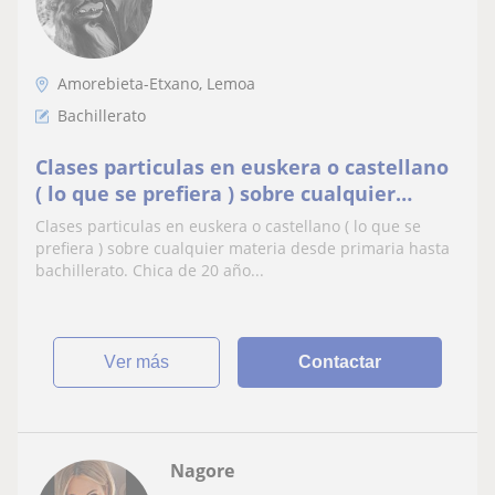
Amorebieta-Etxano, Lemoa
Bachillerato
Clases particulas en euskera o castellano
( lo que se prefiera ) sobre cualquier
materia desde primaria hasta
Clases particulas en euskera o castellano ( lo que se
bachillerato. Chica de 20 años
prefiera ) sobre cualquier materia desde primaria hasta
bachillerato. Chica de 20 año...
ver más
Contactar
Nagore