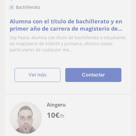
Bachillerato
Alumna con el título de bachillerato y en
primer año de carrera de magisterio de
infantil y primaria, ofrece clases para
Soy Paula, alumna con título de bachillerato y estudiante
niños
de magisterio de infantil y primaria, ofrezco clases
particulares de cualquier ma...
ver más
Contactar
Aingeru
10
€
/h