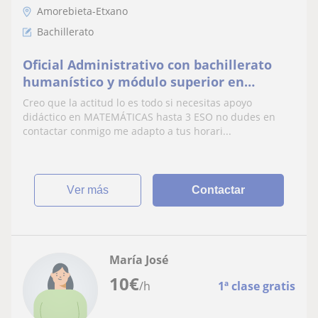
Amorebieta-Etxano
Bachillerato
Oficial Administrativo con bachillerato
humanístico y módulo superior en
restauración y módulo superior de Admon
Creo que la actitud lo es todo si necesitas apoyo
y Finanzas
didáctico en MATEMÁTICAS hasta 3 ESO no dudes en
contactar conmigo me adapto a tus horari...
ver más
Contactar
María José
10
€
/h
1ª clase gratis