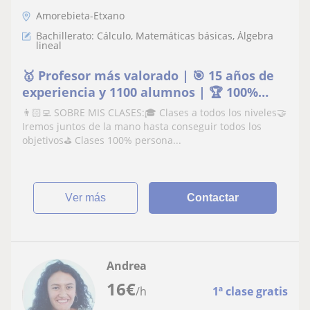
Amorebieta-Etxano
Bachillerato: Cálculo, Matemáticas básicas, Álgebra
lineal
🥇 Profesor más valorado | 🎯 15 años de
experiencia y 1100 alumnos | 🏆 100%
aprobados
👨🏻‍💻 SOBRE MIS CLASES:🎓 Clases a todos los niveles🤝
Iremos juntos de la mano hasta conseguir todos los
objetivos⛳️ Clases 100% persona...
ver más
Contactar
Andrea
16
€
/h
1ª clase gratis