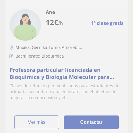
Ane
12
€
/h
1ª clase gratis
Muxika, Gernika-Lumo, Amorebi...
Bachillerato: Bioquímica
Profesora particular licenciada en
Bioquímica y Biología Molecular para
alumnos de primaria, secundaria y
Clases de refuerzo personalizadas para estudiantes de
bachillerato
primaria, secundaria y bachillerato, con el objetivo de
mejorar la comprensión y el r...
ver más
Contactar