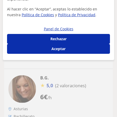
QUERER ES PODER... SOLO NECESITAS LA
Al hacer clic en “Aceptar”, aceptas lo establecido en
AYUDA ADECUADA
nuestra
Política de Cookies
y
Política de Privacidad
.
No hay malos estudiantes ni asignaturas difíciles....Cada
alumno necesita un método de enseñanza-aprendizaje
Panel de Cookies
adecuado y personalizado para...
Rechazar
Aceptar
ver más
Contactar
B.G.
★
5,0
(2 valoraciones)
6
€
/h
Asturias
Bachillerato