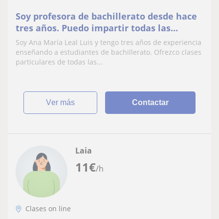
Soy profesora de bachillerato desde hace
tres años. Puedo impartir todas las
materias que sean necesarias
Soy Ana María Leal Luis y tengo tres años de experiencia
enseñando a estudiantes de bachillerato. Ofrezco clases
particulares de todas las...
ver más
Contactar
Laia
11
€
/h
Clases on line