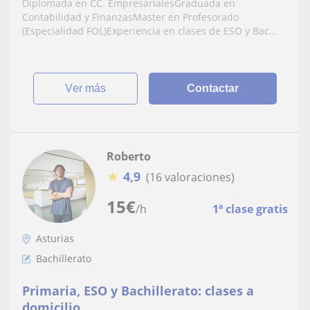
Diplomada en CC. EmpresarialesGraduada en
Contabilidad y FinanzasMaster en Profesorado
(Especialidad FOL)Experiencia en clases de ESO y Bac...
ver más
Contactar
Roberto
★
4,9
(16 valoraciones)
15
€
/h
1ª clase gratis
Asturias
Bachillerato
Primaria, ESO y Bachillerato: clases a
domicilio