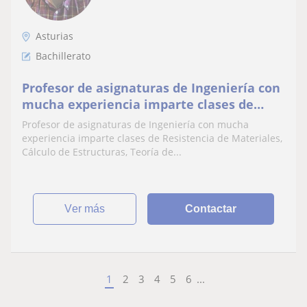
Asturias
Bachillerato
Profesor de asignaturas de Ingeniería con
mucha experiencia imparte clases de
Resistencia de Materiales, Cálculo de
Profesor de asignaturas de Ingeniería con mucha
Estructuras, Teoría de Estructuras,
experiencia imparte clases de Resistencia de Materiales,
Tecnología de Estructuras, Física,
Cálculo de Estructuras, Teoría de...
Mecánica General, Geometría Descriptiva,
Cálculo Infinitesimal y otr
ver más
Contactar
1
2
3
4
5
6
...