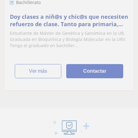
Bachillerato
Doy clases a niñ@s y chic@s que necesiten
refuerzo de clase. Tanto para primaria,
ESO como bachiller y si es de Biología
Estudiante de Máster de Genética y Genómica en la UB.
también de universidad
Graduada en Bioquímica y Biología Molecular en la URV.
Tengo el graduado en bachiller...
ver más
Contactar