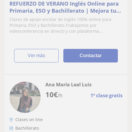
REFUERZO DE VERANO Inglés Online para
Primaria, ESO y Bachillerato | Mejora tus
Notas
Clases de apoyo escolar de inglés 100% online para
Primaria, ESO y Bachillerato.Trabajamos por
videoconferencia en directo y con plataforma...
ver más
Contactar
Ana María Leal Luis
10
€
/h
1ª clase gratis
Clases on line
Bachillerato