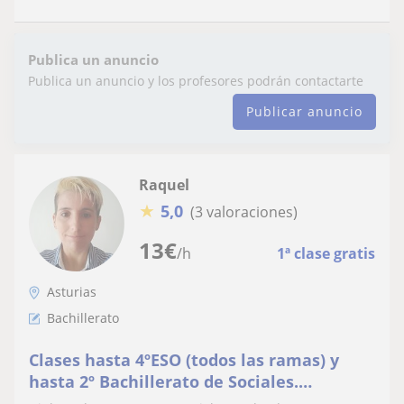
Publica un anuncio
Publica un anuncio y los profesores podrán contactarte
Publicar anuncio
Raquel
★
5,0
(3 valoraciones)
13
€
/h
1ª clase gratis
Asturias
Bachillerato
Clases hasta 4ºESO (todos las ramas) y
hasta 2º Bachillerato de Sociales.
Contabilidad (nivel universitario) y FOL