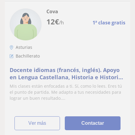
Cova
12
€
/h
1ª clase gratis
Asturias
Bachillerato
Docente idiomas (francés, inglés). Apoyo
en Lengua Castellana, Historia e Historia
del Arte.Clases online. Más de 10 años de
Mis clases están enfocadas a ti. Sí, como lo lees. Eres tú
experiencia
el punto de partida. Me adapto a tus necesidades para
lograr un buen resultado....
ver más
Contactar