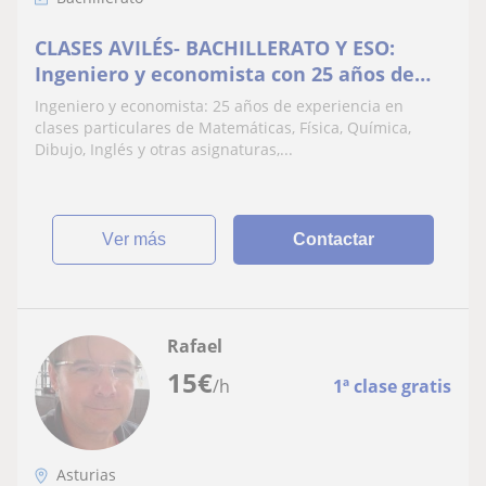
CLASES AVILÉS- BACHILLERATO Y ESO:
Ingeniero y economista con 25 años de
experiencia: mejor que en una academia
Ingeniero y economista: 25 años de experiencia en
clases particulares de Matemáticas, Física, Química,
Dibujo, Inglés y otras asignaturas,...
ver más
Contactar
Rafael
15
€
/h
1ª clase gratis
Asturias