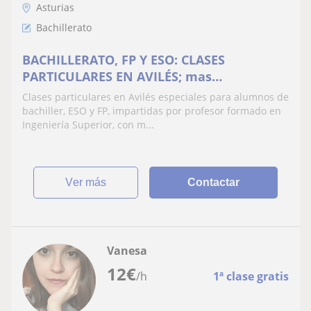
Asturias
Bachillerato
BACHILLERATO, FP Y ESO: CLASES
PARTICULARES EN AVILÉS; mas
personalizadas que en Academia o Centro
Clases particulares en Avilés especiales para alumnos de
de estudios
bachiller, ESO y FP, impartidas por profesor formado en
Ingeniería Superior, con m...
ver más
Contactar
Vanesa
12
€
/h
1ª clase gratis