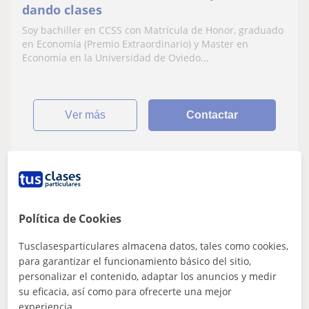
dando clases
Soy bachiller en CCSS con Matrícula de Honor, graduado
en Economía (Premio Extraordinario) y Master en
Economía en la Universidad de Oviedo...
ver más
Contactar
Eva
★
4,9
(13 valoraciones)
Política de Cookies
En línea
15
€
Tusclasesparticulares almacena datos, tales como cookies,
/h
1ª clase gratis
para garantizar el funcionamiento básico del sitio,
Asturias
personalizar el contenido, adaptar los anuncios y medir
su eficacia, así como para ofrecerte una mejor
Bachillerato
experiencia.