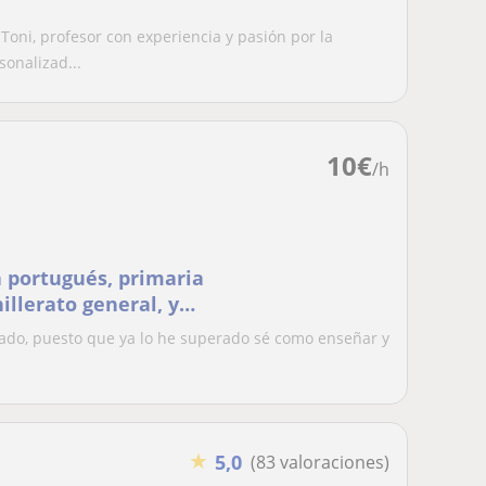
ni, profesor con experiencia y pasión por la
onalizad...
10
€
/h
a portugués, primaria
illerato general, y
icado, puesto que ya lo he superado sé como enseñar y
.
★
5,0
(83 valoraciones)