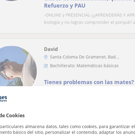
Refuerzo y PAU
-ONLINE y PRESENCIAL-¡¡¡APRENDERÁS Y APROBA
biología y no logras comprender el porqué? ​
David
Santa Coloma De Gramenet, Bad...
Bachillerato: Matemáticas básicas
Tienes problemas con las mates?
ayudarte!
Hola, soy David. Soy estudiante de segundo a
de Informática de Barcelona (FIB-UPC). So...
 de Cookies
particulares almacena datos, tales como cookies, para garantizar el
ento básico del sitio, personalizar el contenido, adaptar los anunc
Gerard