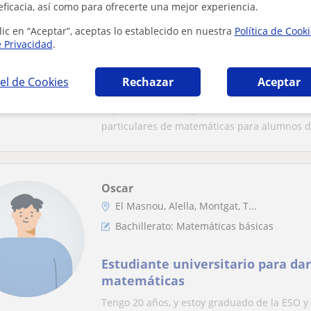
eficacia, así como para ofrecerte una mejor experiencia.
Montgat
lic en “Aceptar”, aceptas lo establecido en nuestra
Política de Cook
Bachillerato: Matemáticas básicas, Anális
e Privacidad
.
Estudiante de Matemática Compu
el de Cookies
Rechazar
Aceptar
clases dinámicas de apoyo y refue
Bachillerato)
Soy estudiante del grado en Matemática Comp
particulares de matemáticas para alumnos de
Oscar
El Masnou, Alella, Montgat, T...
Bachillerato: Matemáticas básicas
Estudiante universitario para dar
matemáticas
Tengo 20 años, y estoy graduado de la ESO y 