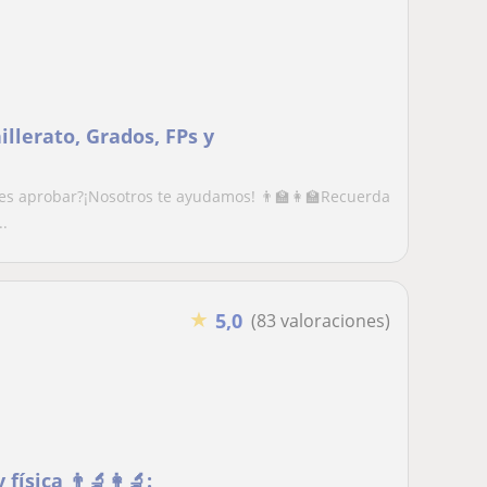
llerato, Grados, FPs y
aprobar?​​¡Nosotros te ayudamos! 👨‍🏫​👩‍🏫Recuerda
..
★
5,0
(83 valoraciones)
ica 👨‍🔬​👩‍🔬​: