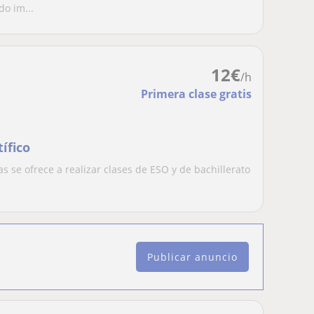
o im...
12
€
/h
Primera clase gratis
ífico
s se ofrece a realizar clases de ESO y de bachillerato
Publicar anuncio