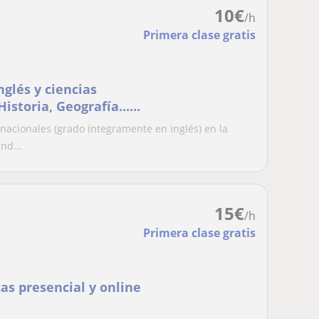
10
€
/h
Primera clase gratis
glés y ciencias
Historia, Geografía...)
o. Experiencia con
nacionales (grado íntegramente en inglés) en la
n múltiples ocasiones.
nd...
encia
15
€
/h
Primera clase gratis
as presencial y online