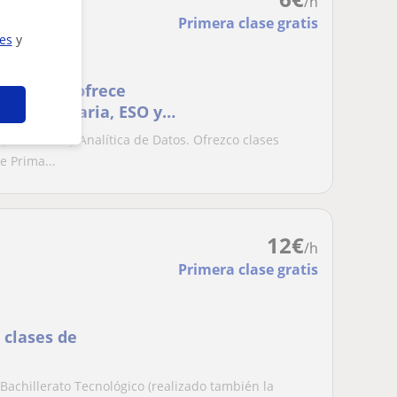
/h
Primera clase gratis
ies
y
is numérico
tacional ofrece
rzo (Primaria, ESO y
utacional y Analítica de Datos. Ofrezco clases
 Prima...
12
€
/h
Primera clase gratis
 clases de
Bachillerato Tecnológico (realizado también la