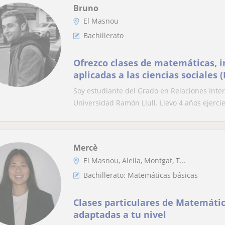
Bruno
El Masnou
Bachillerato
Ofrezco clases de matemáticas, in
aplicadas a las ciencias sociales (
con nivel hasta 2o de Bachillerat
Soy estudiante del Grado en Relaciones Inter
niños de primaria y secundaria e
Universidad Ramón Llull. Llevo 4 años ejercie
Nivel de inglés alto (C1) y con flu
Mercè
El Masnou, Alella, Montgat, T...
Bachillerato: Matemáticas básicas
Clases particulares de Matemátic
adaptadas a tu nivel