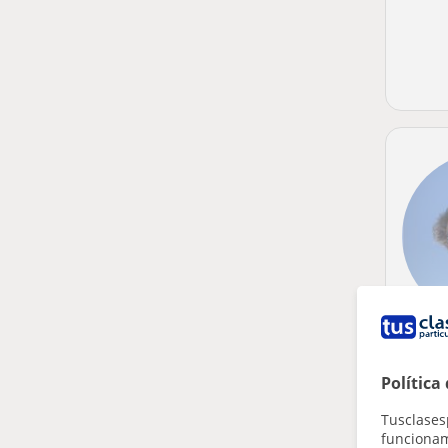
Política
Tusclases
funcionami