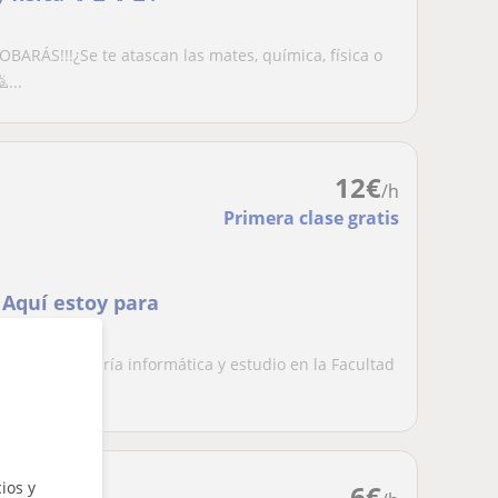
RÁS!!!¿Se te atascan las mates, química, física o
...
12
€
/h
Primera clase gratis
 Aquí estoy para
ño de ingeniería informática y estudio en la Facultad
ios y
6
€