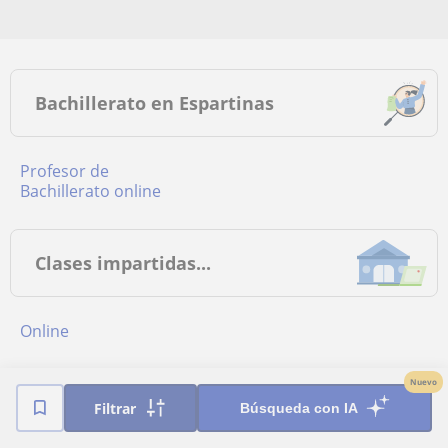
Bachillerato en Espartinas
Profesor de
Bachillerato online
Clases impartidas...
online
Nuevo
Provincias más buscadas
Filtrar
Búsqueda con IA