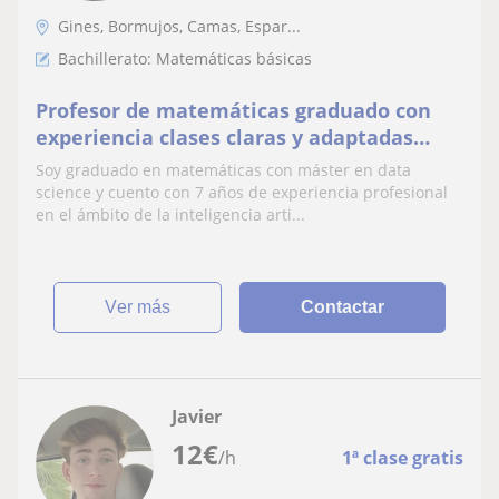
Gines, Bormujos, Camas, Espar...
Bachillerato: Matemáticas básicas
Profesor de matemáticas graduado con
experiencia clases claras y adaptadas
para ESO y Bachillerato
Soy graduado en matemáticas con máster en data
science y cuento con 7 años de experiencia profesional
en el ámbito de la inteligencia arti...
ver más
Contactar
Javier
12
€
/h
1ª clase gratis