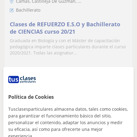
Camas, Castilleja De Guzmán, ...
Bachillerato
Clases de REFUERZO E.S.O y Bachillerato
de CIENCIAS curso 20/21
Graduada en Biología y con el Máster de capacitación
pedagógica imparte clases particulares durante el curso
2020/2021. Todas las asignatur...
ver más
Contactar
Política de Cookies
Noelia
Tusclasesparticulares almacena datos, tales como cookies,
para garantizar el funcionamiento básico del sitio,
6
€
/h
1ª clase gratis
personalizar el contenido, adaptar los anuncios y medir
su eficacia, así como para ofrecerte una mejor
experiencia.