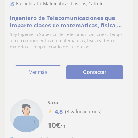
Bachillerato: Matemáticas básicas, Cálculo
Ingeniero de Telecomunicaciones que
imparte clases de matemáticas, física,
inglés y mucho más en Sevilla
Soy Ingeniero Superior de Telecomunicaciones. Tengo
altos conocimientos en matemáticas, física y demás
materias. Un apasionado de la educac...
ver más
Contactar
Sara
★
4,8
(3 valoraciones)
10
€
/h