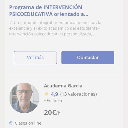
Programa de INTERVENCIÓN
PSICOEDUCATIVA orientado a
optimización del rendimiento académico,
✓ Un enfoque integral orientado al bienestar, la
mejora de la motivación y adquisición de
excelencia y el éxito académico del estudiante✓
estrategias de aprendizaje en
Intervención psicoeducativa personalizada,...
adolescentes. Matemático | Físico |
Historiador PSICÓLOGO ESPECIALIZADO EN
EDUCACIÓN
ver más
Contactar
Academia García
★
4,9
(13 valoraciones)
En línea
20
€
/h
Clases on line