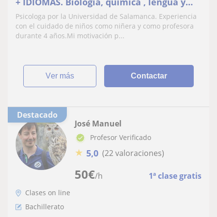
+ IDIOMAS. Biologia, quimica , lengua y
literatura , geografía, historia,
Psicologa por la Universidad de Salamanca. Experiencia
matemáticas, ingles y francés
con el cuidado de niños como niñera y como profesora
durante 4 años.Mi motivación p...
ver más
Contactar
Destacado
José Manuel
Profesor Verificado
★
5,0
(22 valoraciones)
50
€
/h
1ª clase gratis
Clases on line
Bachillerato