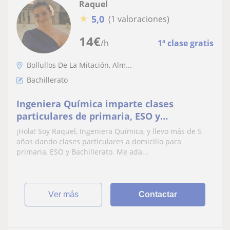
Raquel
★
5,0
(1 valoraciones)
14
€
/h
1ª clase gratis
Bollullos De La Mitación, Alm...
Bachillerato
Ingeniera Química imparte clases
particulares de primaria, ESO y
Bachillerato a domicilio
¡Hola! Soy Raquel, Ingeniera Química, y llevo más de 5
años dando clases particulares a domicilio para
primaria, ESO y Bachillerato. Me ada...
ver más
Contactar