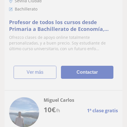
Sevilla Ciudad
Bachillerato
Profesor de todos los cursos desde
Primaria a Bachillerato de Economía,
Empresa y Matemáticas
Ofrezco clases de apoyo online totalmente
personalizadas, y a buen precio. Soy estudiante de
último curso universitario, con un futuro enfo...
ver más
Contactar
Miguel Carlos
10
€
/h
1ª clase gratis