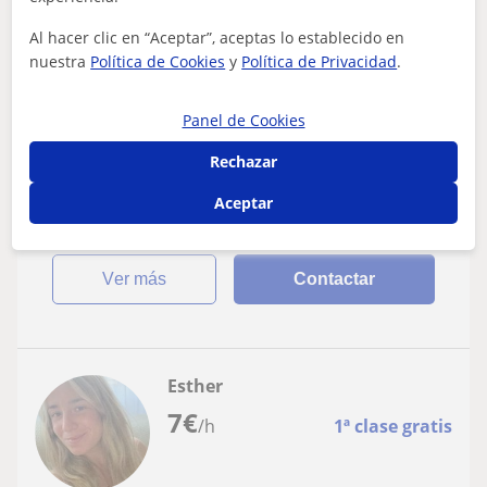
Sevilla Capital
Al hacer clic en “Aceptar”, aceptas lo establecido en
Bachillerato: Matemáticas básicas
nuestra
Política de Cookies
y
Política de Privacidad
.
Doy clases particulares de Matemáticas,
Panel de Cookies
química o biología
Rechazar
Soy doctorada en química y me gusta mucho ayudar a
los niños a que entiendan las asignaturas de ciencias
Aceptar
ver más
Contactar
Esther
7
€
/h
1ª clase gratis