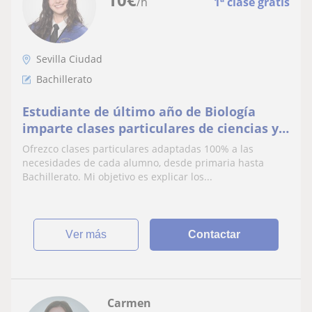
/h
1ª clase gratis
Sevilla Ciudad
Bachillerato
Estudiante de último año de Biología
imparte clases particulares de ciencias y
biología a domicilio y online.
Ofrezco clases particulares adaptadas 100% a las
necesidades de cada alumno, desde primaria hasta
Bachillerato. Mi objetivo es explicar los...
ver más
Contactar
Carmen