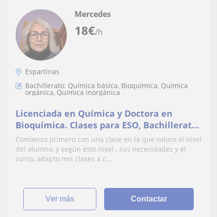
Mercedes
18
€
/h
Espartinas
Bachillerato: Química básica, Bioquímica, Química
orgánica, Química inorgánica
Licenciada en Química y Doctora en
Bioquímica. Clases para ESO, Bachillerato,
FP y Universidad
Comienzo primero con una clase en la que valoro el nivel
del alumno, y según este nivel , sus necesidades y el
curso, adapto mis clases a c...
ver más
Contactar