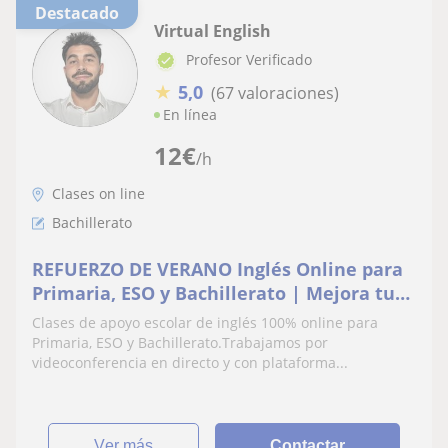
Destacado
Virtual English
Profesor Verificado
★
5,0
(67 valoraciones)
En línea
12
€
/h
Clases on line
Bachillerato
REFUERZO DE VERANO Inglés Online para
Primaria, ESO y Bachillerato | Mejora tus
Notas
Clases de apoyo escolar de inglés 100% online para
Primaria, ESO y Bachillerato.Trabajamos por
videoconferencia en directo y con plataforma...
ver más
Contactar