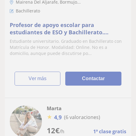
Mairena Del Aljarafe, Bormujo...
Bachillerato
Profesor de apoyo escolar para
estudiantes de ESO y Bachillerato.
Principalmente Matemáticas, Biología,
Estudiante universitario. Graduado en Bachillerato con
Química e Inglés
Matrícula de Honor. Modalidad: Online. No es a
domicilio, aunque puede discutirse po...
ver más
Contactar
Marta
★
4,9
(6 valoraciones)
12
€
/h
1ª clase gratis