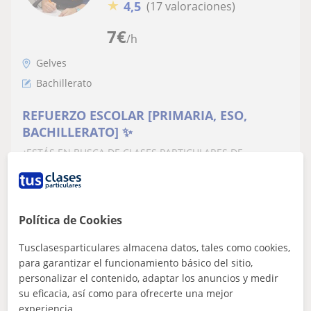
★
4,5
(17 valoraciones)
7
€
/h
Gelves
Bachillerato
REFUERZO ESCOLAR [PRIMARIA, ESO,
BACHILLERATO] ✨
¿ESTÁS EN BUSCA DE CLASES PARTICULARES DE
REFUERZO ESCOLAR PARA LA SECUNDARIA? NOSOTROS
SOMOS LA MEJOR OPCIÓN PARA TI!!Somos 🔹CENTRO
EDUCA...
Política de Cookies
Tusclasesparticulares almacena datos, tales como cookies,
ver más
Contactar
para garantizar el funcionamiento básico del sitio,
personalizar el contenido, adaptar los anuncios y medir
su eficacia, así como para ofrecerte una mejor
experiencia.