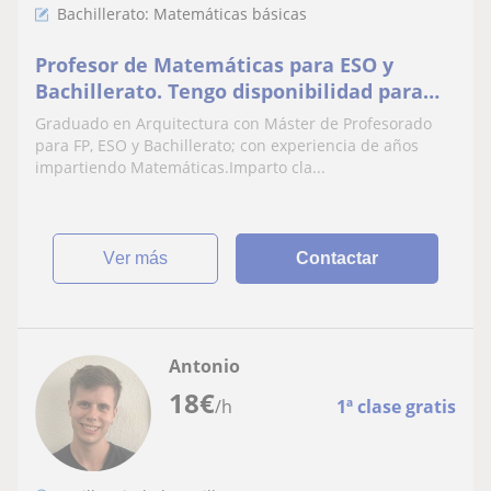
Bachillerato: Matemáticas básicas
Profesor de Matemáticas para ESO y
Bachillerato. Tengo disponibilidad para
recuperaciones de Septiembre
Graduado en Arquitectura con Máster de Profesorado
para FP, ESO y Bachillerato; con experiencia de años
impartiendo Matemáticas.Imparto cla...
ver más
Contactar
Antonio
18
€
/h
1ª clase gratis