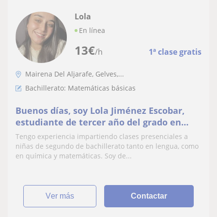
Lola
En línea
13
€
/h
1ª clase gratis
Mairena Del Aljarafe, Gelves,...
Bachillerato: Matemáticas básicas
Buenos días, soy Lola Jiménez Escobar,
estudiante de tercer año del grado en
Farmacia en la Universidad de Sevilla
Tengo experiencia impartiendo clases presenciales a
niñas de segundo de bachillerato tanto en lengua, como
en química y matemáticas. Soy de...
ver más
Contactar