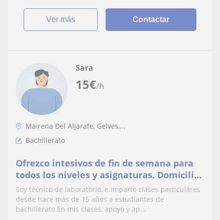
ver más
Contactar
Sara
15
€
/h
Mairena Del Aljarafe, Gelves,...
Bachillerato
Ofrezco intesivos de fin de semana para
todos los niveles y asignaturas. Domicilio
y Online
Soy técnico de laboratorio, e imparto clases particulares
desde hace más de 15 años a estudiantes de
bachillerato.En mis clases, apoyo y ap...