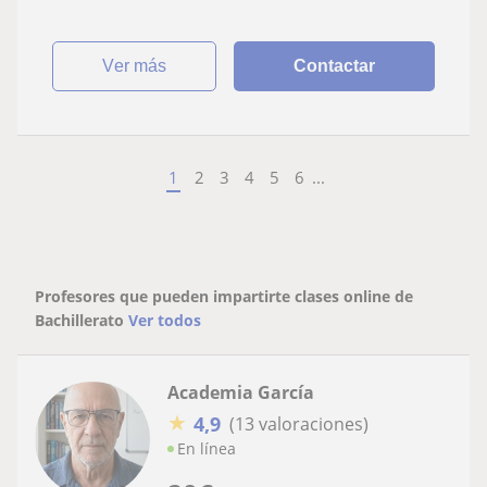
ver más
Contactar
1
2
3
4
5
6
...
Profesores que pueden impartirte clases online de
Bachillerato
Ver todos
Academia García
★
4,9
(13 valoraciones)
En línea