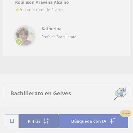
Robinson Aravena Alcaíno
5
hace más de 1 año
Katherina
Profe de Bachillerato
Bachillerato en Gelves
Clases de Bachillerato a
Profesor de
Nuevo
domicilio en Sevilla
Bachillerato online
Filtrar
Búsqueda con IA