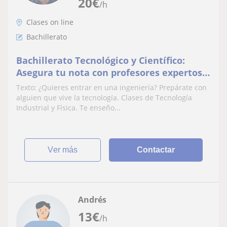
20
€
/h
Clases on line
Bachillerato
Bachillerato Tecnológico y Científico:
Asegura tu nota con profesores expertos
en ingenieria
Texto: ¿Quieres entrar en una ingeniería? Prepárate con
alguien que vive la tecnología. Clases de Tecnología
Industrial y Física. Te enseño...
ver más
Contactar
Andrés
13
€
/h