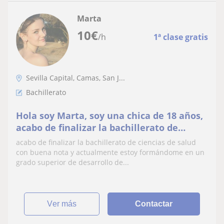
Marta
10
€
/h
1ª clase gratis
Sevilla Capital, Camas, San J...
Bachillerato
Hola soy Marta, soy una chica de 18 años,
acabo de finalizar la bachillerato de
ciencias de salud con buena nota y
acabo de finalizar la bachillerato de ciencias de salud
actualmente estoy formándome en un
con buena nota y actualmente estoy formándome en un
grado superior de desarrollo de
grado superior de desarrollo de...
aplicaciones multiplataforma
ver más
Contactar