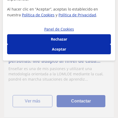
Francisco José
Al hacer clic en “Aceptar”, aceptas lo establecido en
9
€
/h
1ª clase gratis
nuestra
Política de Cookies
y
Política de Privacidad
.
Panel de Cookies
Sevilla Ciudad, Dos Hermanas,...
Rechazar
Bachillerato
Aceptar
Imparto clases de Lengua a todo tipo de
personas. Me adapto al nivel de cada
alumno/a y lucho por conseguir
Enseñar es una de mis pasiones y utilizaré una
resultados
metodología orientada a la LOMLOE mediante la cual,
pondré en marcha situaciones de aprendiz...
ver más
Contactar