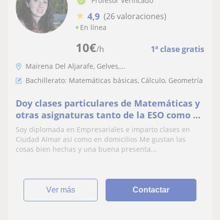
Profesor Verificado
★
4,9
(26 valoraciones)
En línea
10
€
/h
1ª clase gratis
Mairena Del Aljarafe, Gelves,...
Bachillerato: Matemáticas básicas, Cálculo, Geometría
Doy clases particulares de Matemáticas y
otras asignaturas tanto de la ESO como de
Primaria.Trato personalizado y
Soy diplomada en Empresariales e imparto clases en
seguimiento del alumno.Buen ambiente
Ciudad Almar asi como en domicilios Me gustan las
cosas bien hechas y una buena presenta...
ver más
Contactar