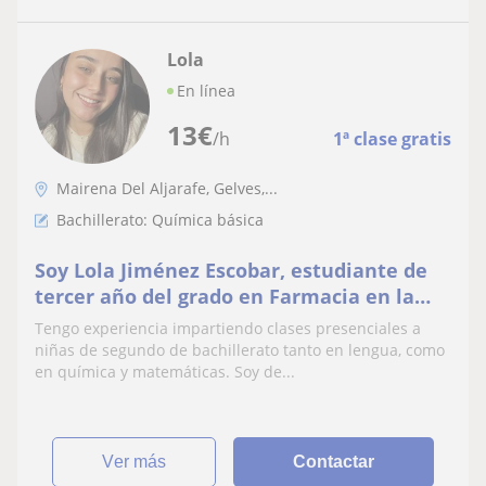
Lola
En línea
13
€
/h
1ª clase gratis
Mairena Del Aljarafe, Gelves,...
Bachillerato: Química básica
Soy Lola Jiménez Escobar, estudiante de
tercer año del grado en Farmacia en la
Universidad de Sevilla.
Tengo experiencia impartiendo clases presenciales a
niñas de segundo de bachillerato tanto en lengua, como
en química y matemáticas. Soy de...
ver más
Contactar