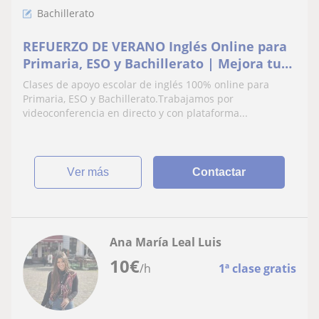
Bachillerato
REFUERZO DE VERANO Inglés Online para
Primaria, ESO y Bachillerato | Mejora tus
Notas
Clases de apoyo escolar de inglés 100% online para
Primaria, ESO y Bachillerato.Trabajamos por
videoconferencia en directo y con plataforma...
ver más
Contactar
Ana María Leal Luis
10
€
/h
1ª clase gratis