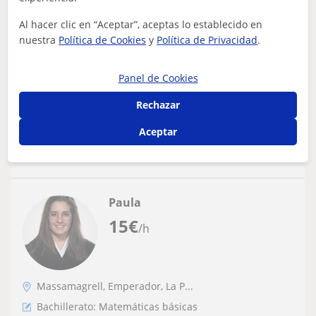
Doy clases particulares de historia,
abarcando ESO y Bachillerato. Consultar
Al hacer clic en “Aceptar”, aceptas lo establecido en
nuestra
Política de Cookies
y
Política de Privacidad
.
en caso de estar interesado en momentos
Graduado en la carrera de Historia y con el master de
específicos
profesorado se ofrece para impartir clases de historia,
de forma generalista o especí...
Panel de Cookies
Rechazar
Aceptar
ver más
Contactar
Paula
15
€
/h
Massamagrell, Emperador, La P...
Bachillerato: Matemáticas básicas