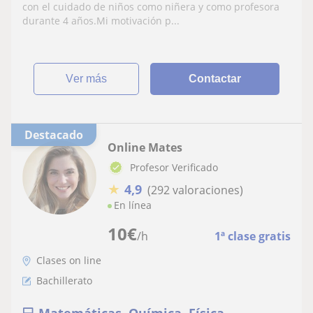
matemáticas, ingles y francés
con el cuidado de niños como niñera y como profesora
durante 4 años.Mi motivación p...
ver más
Contactar
Destacado
Online Mates
Profesor Verificado
★
4,9
(292 valoraciones)
En línea
10
€
/h
1ª clase gratis
Clases on line
Bachillerato