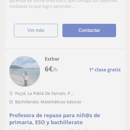
aprenda de forma divertida y que consiga sus objetivos
mediante lo que logre aprender...
ver más
Contactar
Esther
6
€
/h
1ª clase gratis
Puçol, La Pobla De Farnals, P...
Bachillerato: Matemáticas básicas
Profesora de repaso para niñ@s de
primaria, ESO y bachillerato