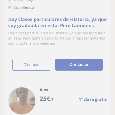
Bachillerato
Doy clases particulares de Historia, ya que
soy graduada en esta. Pero también
podría ayudar a repasar materias como
Doy clases particulares de Historia, ya que soy graduada
castellano, valenciano o latín
en esta. Pero también podría ayudar a repasar materias
como castellano o valencian...
ver más
Contactar
Alex
25
€
/h
1ª clase gratis