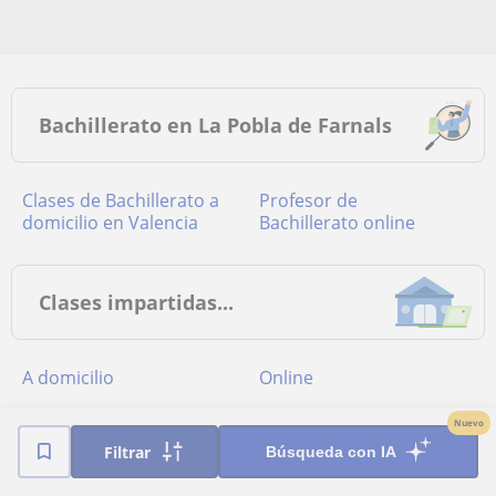
Bachillerato en La Pobla de Farnals
Clases de Bachillerato a
Profesor de
domicilio en Valencia
Bachillerato online
Clases impartidas...
a domicilio
online
Nuevo
Filtrar
Búsqueda con IA
Provincias más buscadas