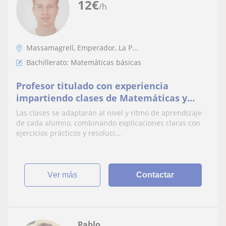
12
€
/h
Massamagrell, Emperador, La P...
Bachillerato: Matemáticas básicas
Profesor titulado con experiencia
impartiendo clases de Matemáticas y
Tecnología para estudiantes de
Las clases se adaptarán al nivel y ritmo de aprendizaje
Secundaria y Bachiller.
de cada alumno, combinando explicaciones claras con
ejercicios prácticos y resoluci...
ver más
Contactar
Pablo