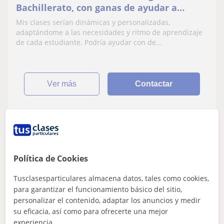
Bachillerato, con ganas de ayudar a
estudiantes.
Mis clases serían dinámicas y personalizadas,
adaptándome a las necesidades y ritmo de aprendizaje
de cada estudiante. Podría ayudar con de...
ver más
Contactar
Carlos
10
€
/h
1ª clase gratis
Política de Cookies
Tusclasesparticulares almacena datos, tales como cookies,
para garantizar el funcionamiento básico del sitio,
Puçol, La Pobla De Farnals, P...
personalizar el contenido, adaptar los anuncios y medir
Bachillerato
su eficacia, así como para ofrecerte una mejor
experiencia.