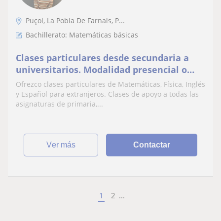
Puçol, La Pobla De Farnals, P...
Bachillerato: Matemáticas básicas
Clases particulares desde secundaria a
universitarios. Modalidad presencial o
online, disponibilidad mañanas
Ofrezco clases particulares de Matemáticas, Física, Inglés
y Español para extranjeros. Clases de apoyo a todas las
asignaturas de primaria,...
ver más
Contactar
1
2
...