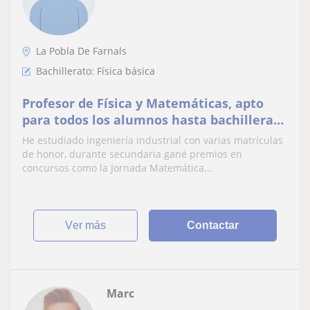
La Pobla De Farnals
Bachillerato: Física básica
Profesor de Física y Matemáticas, apto
para todos los alumnos hasta bachillerato
de ciencias y carreras de ingeniería
He estudiado ingeniería industrial con varias matrículas
de honor, durante secundaria gané premios en
concursos como la Jornada Matemática...
ver más
Contactar
Marc