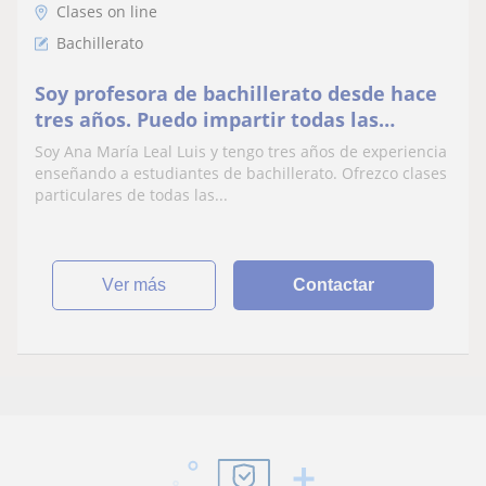
Clases on line
Bachillerato
Soy profesora de bachillerato desde hace
tres años. Puedo impartir todas las
materias que sean necesarias
Soy Ana María Leal Luis y tengo tres años de experiencia
enseñando a estudiantes de bachillerato. Ofrezco clases
particulares de todas las...
ver más
Contactar