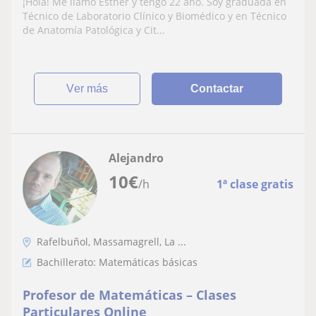
¡Hola! Me llamo Esther y tengo 22 año. Soy graduada en
Técnico de Laboratorio Clínico y Biomédico y en Técnico
de Anatomía Patológica y Cit...
ver más
Contactar
Alejandro
10
€
/h
1ª clase gratis
Rafelbuñol, Massamagrell, La ...
Bachillerato: Matemáticas básicas
Profesor de Matemáticas – Clases
Particulares Online