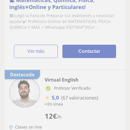
💻 Matemáticas, Química, Física,
inglés⭐Online y Particulares!
🟢LLegó la hora de Preparar tus exámenes y necesitas
ayuda?✔️ Profesora Online de MATEMÁTICAS, FÍSICA
QUÍMICA Y MÁS ⭐ Whatsapp 692*064*355✔...
ver más
Contactar
Destacado
Virtual English
Profesor Verificado
★
5,0
(67 valoraciones)
En línea
12
€
/h
Clases on line