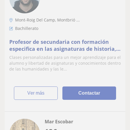
Mont-Roig Del Camp, Montbrió ...
Bachillerato
Profesor de secundaria con formación
especifica en las asignaturas de historia,
geografía y catalán.
Clases personalizadas para un mejor aprendizaje para el
alumno y libertad de asignaturas y conocimientos dentro
de las humanidades y las le...
ver más
Contactar
Mar Escobar