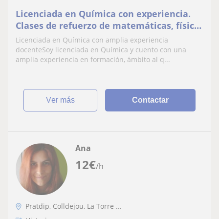
Licenciada en Química con experiencia.
Clases de refuerzo de matemáticas, física,
química, biología y tecnología para ESO y
Licenciada en Química con amplia experiencia
Bachillerato en Vila-seca. Atención
docenteSoy licenciada en Química y cuento con una
personalizada
amplia experiencia en formación, ámbito al q...
ver más
Contactar
Ana
12
€
/h
Pratdip, Colldejou, La Torre ...