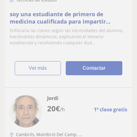
soy una estudiante de primero de
medicina cualificada para impartir
asignaturas de ciencias de la salud hasta
Enfocaría las clases según las necesidades del alumno,
bachillerato
haciéndolas dinámicas, explicando el temario
establecido y resolviendo cualquier dud...
ver más
Contactar
Jordi
20
€
/h
1ª clase gratis
Cambrils, Montbrió Del Camp, ...