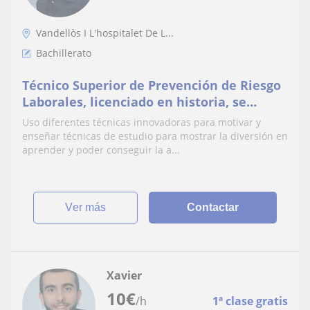
Vandellòs I L'hospitalet De L...
Bachillerato
Técnico Superior de Prevención de Riesgo
Laborales, licenciado en historia, se
ofrece para dar clases de refuerzo
Uso diferentes técnicas innovadoras para motivar y
enseñar técnicas de estudio para mostrar la diversión en
aprender y poder conseguir la a...
ver más
Contactar
Xavier
10
€
/h
1ª clase gratis