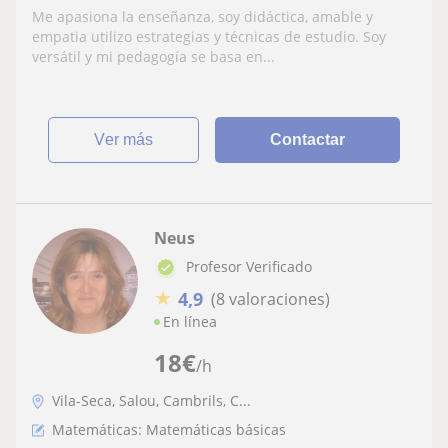
diferentes materias como matemáticas y
Me apasiona la enseñanza, soy didáctica, amable y
física ( de clase)
empatia utilizo estrategias y técnicas de estudio. Soy
versátil y mi pedagogía se basa en...
ver más
Contactar
Neus
Profesor Verificado
★
4,9
(8 valoraciones)
En línea
18
€
/h
Vila-Seca, Salou, Cambrils, C...
Matemáticas: Matemáticas básicas