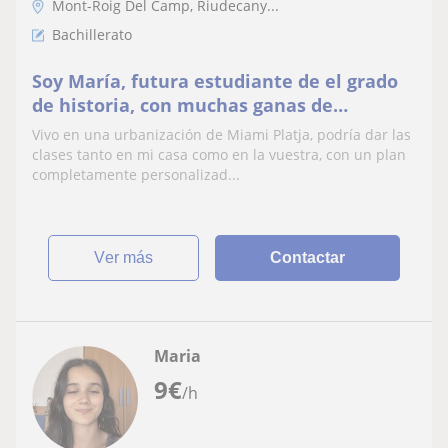
Mont-Roig Del Camp, Riudecany...
Bachillerato
Soy María, futura estudiante de el grado
de historia, con muchas ganas de
enseñarla, a demás de castellano, catalán
Vivo en una urbanización de Miami Platja, podría dar las
y matemáticas
clases tanto en mi casa como en la vuestra, con un plan
completamente personalizad...
ver más
Contactar
Maria
9
€
/h