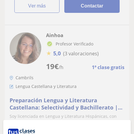
ver más
Contactar
Ainhoa
Profesor Verificado
★
5,0
(3 valoraciones)
19
€
/h
1ª clase gratis
Cambrils
Lengua Castellana y Literatura
Preparación Lengua y Literatura
Castellana: Selectividad y Bachillerato |
Filóloga con 7 años de experiencia y
Soy licenciada en Lengua y Literatura Hispánicas, con
enfoque personalizado
matrícula de honor en Bachillerato, nota final de
selectividad de 12,5; Máster en f...