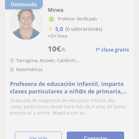
Destacado
Mireia
Profesor Verificado
★
5,0
(6 valoraciones)
En línea
10
€
/h
1ª clase gratis
Tarragona, Alcover, Cambrils,...
Matemáticas
Profesora de educación infantil, imparto
clases particulares a niñ@s de primaria,
secundaria y idiomas
Graduada de magisterio de educación infantil, doy
clases particulares desde hace más de 4 años de forma
presencial u online. Maestra con ex...
ver más
Contactar