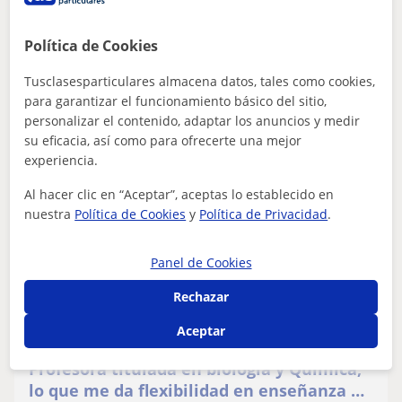
Política de Cookies
ver más
Contactar
Tusclasesparticulares almacena datos, tales como cookies,
para garantizar el funcionamiento básico del sitio,
personalizar el contenido, adaptar los anuncios y medir
su eficacia, así como para ofrecerte una mejor
Eliana
experiencia.
Profesor Verificado
Al hacer clic en “Aceptar”, aceptas lo establecido en
★
5,0
(13 valoraciones)
nuestra
Política de Cookies
y
Política de Privacidad
.
En línea
15
€
/h
1ª clase gratis
Panel de Cookies
Salou, Cambrils, Reus, Vila-S...
Rechazar
Química: Química básica, Química orgánica, Química
inorgánica
Aceptar
Profesora titulada en biología y Química,
lo que me da flexibilidad en enseñanza de