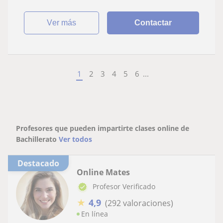
ver más
Contactar
1
2
3
4
5
6
...
Profesores que pueden impartirte clases online de
Bachillerato
Ver todos
Destacado
Online Mates
Profesor Verificado
★
4,9
(292 valoraciones)
En línea