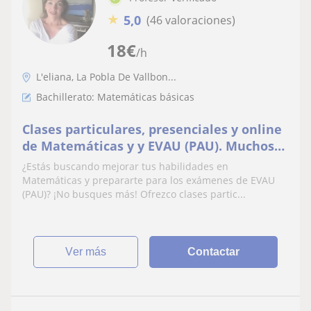
★
5,0
(46 valoraciones)
18
€
/h
L'eliana, La Pobla De Vallbon...
Bachillerato: Matemáticas básicas
Clases particulares, presenciales y online
de Matemáticas y y EVAU (PAU). Muchos
años de experiencia
¿Estás buscando mejorar tus habilidades en
Matemáticas y prepararte para los exámenes de EVAU
(PAU)? ¡No busques más! Ofrezco clases partic...
ver más
Contactar