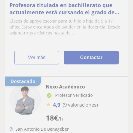
Profesora titulada en bachillerato que
actualmente está cursando el grado de
Bellas artes. Docente de niños de 5 a 17
Clases de apoyo escolar para tu hijo o hija de 5 a 17
años.
años. Estoy encantada de ayudar en la docencia. Desde
asignaturas artísticas hasta de...
ver más
Contactar
Destacado
Nexo Académico
Profesor Verificado
★
4,9
(9 valoraciones)
18
€
/h
San Antonio De Benagéber