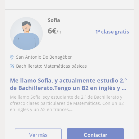
Sofia
6
€
/h
1ª clase gratis
San Antonio De Benagéber
Bachillerato: Matemáticas básicas
Me llamo Sofia, y actualmente estudio 2.°
de Bachillerato.Tengo un B2 en inglés y un
A2 en francés, doy cualquier tipo de
Me llamo Sofía, soy estudiante de 2.º de Bachillerato y
refuerzo
ofrezco clases particulares de Matemáticas. Con un B2
en inglés y un A2 en francés,...
ver más
Contactar