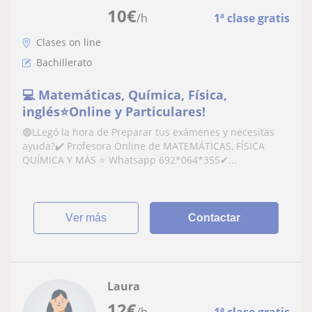
10
€
/h
1ª clase gratis
Clases on line
Bachillerato
💻 Matemáticas, Química, Física,
inglés⭐Online y Particulares!
🟢LLegó la hora de Preparar tus exámenes y necesitas
ayuda?✔️ Profesora Online de MATEMÁTICAS, FÍSICA
QUÍMICA Y MÁS ⭐ Whatsapp 692*064*355✔...
ver más
Contactar
Laura
12
€