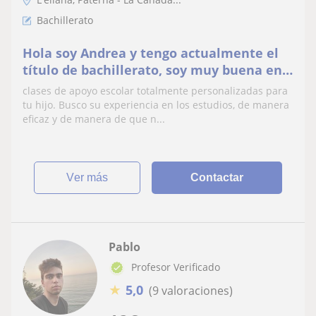
Bachillerato
Hola soy Andrea y tengo actualmente el
título de bachillerato, soy muy buena en
los estudios y ya he dado clases
clases de apoyo escolar totalmente personalizadas para
anteriormente.
tu hijo. Busco su experiencia en los estudios, de manera
eficaz y de manera de que n...
ver más
Contactar
Pablo
Profesor Verificado
★
5,0
(9 valoraciones)