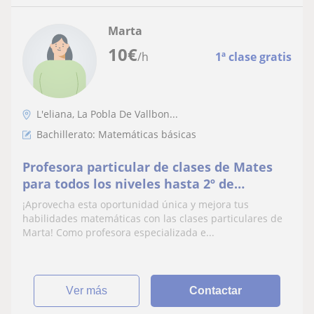
Marta
10
€
/h
1ª clase gratis
L'eliana, La Pobla De Vallbon...
Bachillerato: Matemáticas básicas
Profesora particular de clases de Mates
para todos los niveles hasta 2º de
Bachillerato. También tengo un nivel de
¡Aprovecha esta oportunidad única y mejora tus
Inglés Avanzado
habilidades matemáticas con las clases particulares de
Marta! Como profesora especializada e...
ver más
Contactar