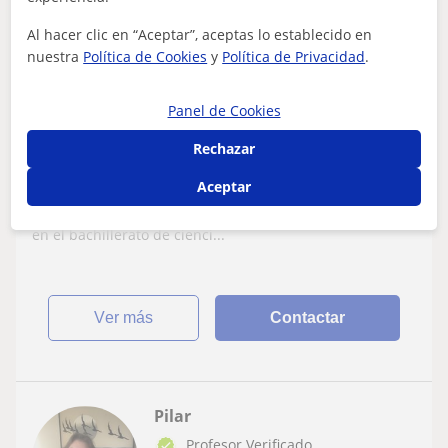
Al hacer clic en “Aceptar”, aceptas lo establecido en
nuestra
Política de Cookies
y
Política de Privacidad
.
Valencia Ciudad, L'eliana, Ma...
Bachillerato
Panel de Cookies
Profesora particular con experiencia.
Rechazar
Estudiante universitaria, con el
Aceptar
bachillerato de ciencias sociales.
Soy Carla Carralero Claramunt, estudiante universitaria
Preferencia Online
de diseño arquitectónico de interiores, estoy graduada
en el bachillerato de cienci...
ver más
Contactar
Pilar
Profesor Verificado