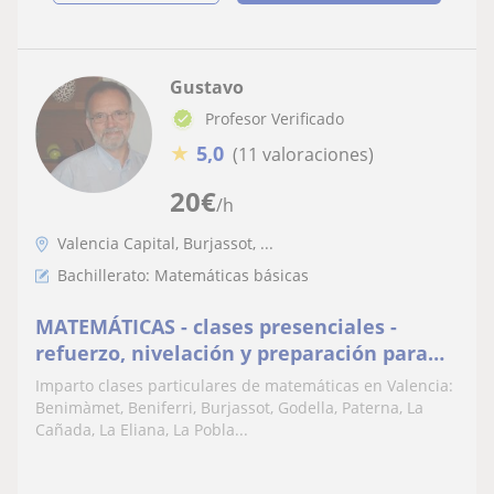
Gustavo
Profesor Verificado
★
5,0
(11 valoraciones)
20
€
/h
Valencia Capital, Burjassot, ...
Bachillerato: Matemáticas básicas
MATEMÁTICAS - clases presenciales -
refuerzo, nivelación y preparación para
exámenes de Bachillerato. ESO y FP Grado
Imparto clases particulares de matemáticas en Valencia:
Superior - Valencia
Benimàmet, Beniferri, Burjassot, Godella, Paterna, La
Cañada, La Eliana, La Pobla...