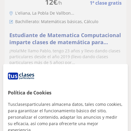
12
€
/h
1ª clase gratis
L'eliana, La Pobla De Vallbon...
Bachillerato: Matemáticas básicas, Cálculo
Estudiante de Matematica Computacional
imparte clases de matemática para
nieveles de ESO, bachillerato y
¡Hola!Me llamo Pablo, tengo 23 años y llevo dando clases
universidad
particulares desde el año 2019 (llevo dando clases
particulares más de 5 años) por...
ver más
Contactar
Política de Cookies
Tusclasesparticulares almacena datos, tales como cookies,
para garantizar el funcionamiento básico del sitio,
Carla
personalizar el contenido, adaptar los anuncios y medir
10
€
su eficacia, así como para ofrecerte una mejor
/h
1ª clase gratis
experiencia.