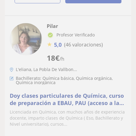
Pilar
Profesor Verificado
★
5,0
(46 valoraciones)
18
€
/h
L'eliana, La Pobla De Vallbon...
Bachillerato: Química básica, Química orgánica,
Química inorgánica
Doy clases particulares de Química, curso
de preparación a EBAU, PAU (acceso a la
Universidad) presenciales y online
Licenciada en Química, con muchos años de experiencia
docente, imparto clases de Química ( Eso, Bachillerato y
Nivel universitario), cursos...