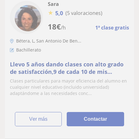
Sara
★
5,0
(5 valoraciones)
18
€
/h
1ª clase gratis
Bétera, L, San Antonio De Ben...
Bachillerato
Llevo 5 años dando clases con alto grado
de satisfacción,9 de cada 10 de mis
alumnos han conseguido aprobar la
Clases particulares para mayor eficiencia del alumno en
asignatura.He ofrecido apoyo tanto a
cualquier nivel educativo (incluido universidad)
alumnos de bachiller como a chic@s en la
adaptándome a las necesidades conc...
politécnica y preparación de pruebas de
acceso a universidad
ver más
Contactar