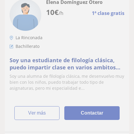
Elena Domínguez Otero
10
€
/h
1ª clase gratis
La Rinconada
Bachillerato
Soy una estudiante de filología clásica,
puedo impartir clase en varios ambitos
me y desenvuelvo muy bien con niños
Soy una alumna de filología clásica, me desenvuelvo muy
bien con los niños, puedo trabajar todo tipo de
asignaturas, pero mi especialidad e...
ver más
Contactar