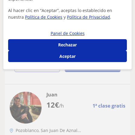
Al hacer clic en “Aceptar”, aceptas lo establecido en
Profesor particular de humanidades
nuestra
Política de Cookies
y
Política de Privacidad
.
(letras)
¡Hiya! What's up? Me llamo Juan y soy graduado en
Panel de Cookies
Estudios Ingleses por la la Universidad de Córdoba, con
MAES en EFL. Me ofrezco para impa...
Rechazar
Aceptar
ver más
Contactar
Juan
12
€
/h
1ª clase gratis
Pozoblanco, San Juan De Aznal...