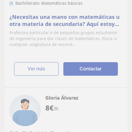
Bachillerato: Matemáticas básicas
¿Necesitas una mano con matemáticas u
otra materia de secundaria? Aquí estoy
yo, estudiante de Ingeniería, para
Profesora particular o de pequeños grupos estudiante
ayudarte con ello.
de Ingeniería para dar clases de matemáticas, física, o
cualquier asignatura de secund...
ver más
Contactar
Gloria Álvarez
8
€
/h