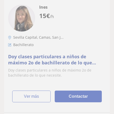
Ines
15
€
/h
Sevilla Capital, Camas, San J...
Bachillerato
Doy clases particulares a niños de
máximo 2o de bachillerato de lo que
necesite
Doy clases particulares a niños de máximo 2o de
bachillerato de lo que necesite.
ver más
Contactar