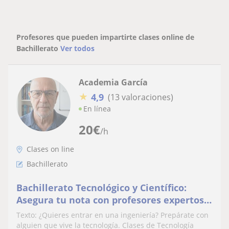
Profesores que pueden impartirte clases online de
Bachillerato
Ver todos
Academia García
★
4,9
(13 valoraciones)
En línea
20
€
/h
Clases on line
Bachillerato
Bachillerato Tecnológico y Científico:
Asegura tu nota con profesores expertos
en ingenieria
Texto: ¿Quieres entrar en una ingeniería? Prepárate con
alguien que vive la tecnología. Clases de Tecnología