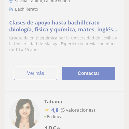
Sevilla Capital, La Rinconada
Bachillerato
Clases de apoyo hasta bachillerato
(biología, física y química, mates, inglés
sobre todo)
Graduada en Bioquímica por la Universidad de Sevilla y
la Universidad de Málaga. Experiencia previa con niños
de 10 a 15 años.
ver más
Contactar
Tatiana
★
4,8
(5 valoraciones)
En línea
10
€