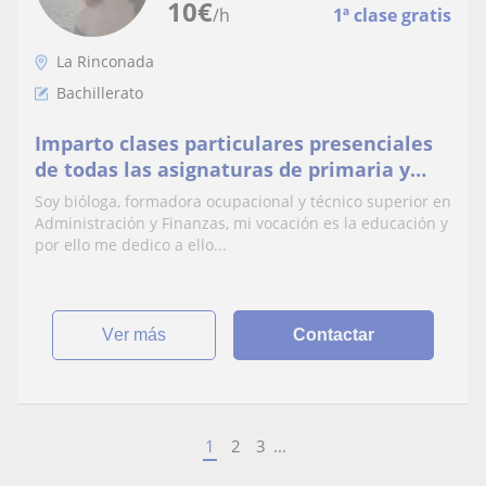
10
€
/h
1ª clase gratis
La Rinconada
Bachillerato
Imparto clases particulares presenciales
de todas las asignaturas de primaria y
secundaria obligatoria. También de
Soy bióloga, formadora ocupacional y técnico superior en
algunas asignaturas de bachillerato y
Administración y Finanzas, mi vocación es la educación y
formación profesional
por ello me dedico a ello...
ver más
Contactar
1
2
3
...