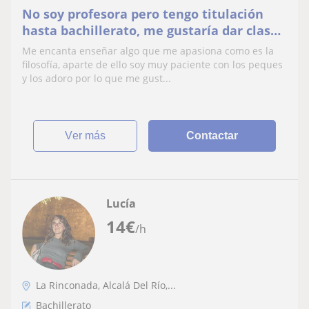
No soy profesora pero tengo titulación
hasta bachillerato, me gustaría dar clases
de filosofía a chicos de bach y peques
Me encanta enseñar algo que me apasiona como es la
filosofía, aparte de ello soy muy paciente con los peques
y los adoro por lo que me gust...
ver más
Contactar
Lucía
14
€
/h
La Rinconada, Alcalá Del Río,...
Bachillerato