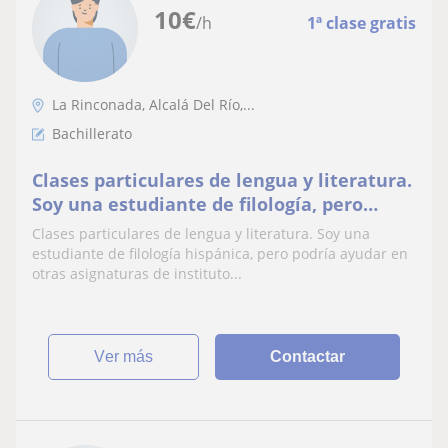
10
€
/h
1ª clase gratis
La Rinconada, Alcalá Del Río,...
Bachillerato
Clases particulares de lengua y literatura.
Soy una estudiante de filología, pero
podría ayudar en cualquier otra
Clases particulares de lengua y literatura. Soy una
asignatura
estudiante de filología hispánica, pero podría ayudar en
otras asignaturas de instituto...
ver más
Contactar