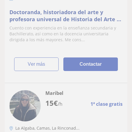
Doctoranda, historiadora del arte y
profesora universal de Historia del Arte e
Historia de España de Bachillerato.
Cuento con experiencia en la enseñanza secundaria y
Bachillerato, así como en la docencia universitaria
dirigida a los más mayores. Me cons...
ver más
Contactar
Maribel
15
€
/h
1ª clase gratis
La Algaba, Camas, La Rinconad...