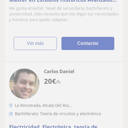
(rama de Historia Antigua). MAES
Me gusta enseñar. Nivel de secundaria, bachillerato y
universidad. Sólo necesito que me digas tus necesidades
y horarios para poder adaptar...
ver más
Contactar
Carlos Daniel
20
€
/h
La Rinconada, Alcalá Del Río,...
Bachillerato: Teoría de circuitos y electrónica
Electricidad, Electrónica, teoría de