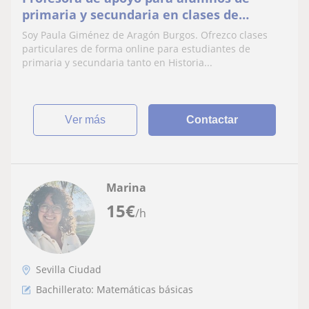
primaria y secundaria en clases de
Historia, Lengua y Literatura. Preparación
Soy Paula Giménez de Aragón Burgos. Ofrezco clases
para Selectividad tamhién
particulares de forma online para estudiantes de
primaria y secundaria tanto en Historia...
ver más
Contactar
Marina
15
€
/h
Sevilla Ciudad
Bachillerato: Matemáticas básicas