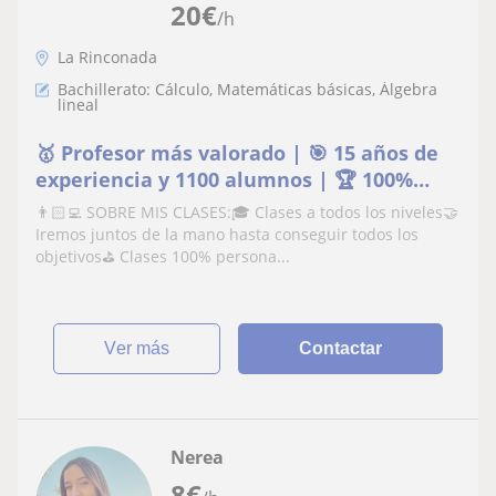
20
€
/h
La Rinconada
Bachillerato: Cálculo, Matemáticas básicas, Álgebra
lineal
🥇 Profesor más valorado | 🎯 15 años de
experiencia y 1100 alumnos | 🏆 100%
aprobados
👨🏻‍💻 SOBRE MIS CLASES:🎓 Clases a todos los niveles🤝
Iremos juntos de la mano hasta conseguir todos los
objetivos⛳️ Clases 100% persona...
ver más
Contactar
Nerea
8
€