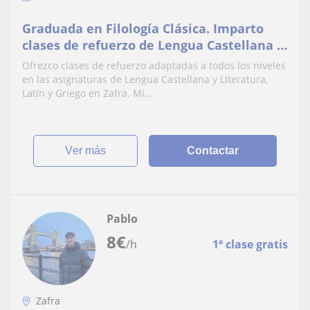
Graduada en Filología Clásica. Imparto
clases de refuerzo de Lengua Castellana y
Literatura, Latín y Griego en Zafra.
Ofrezco clases de refuerzo adaptadas a todos los niveles
en las asignaturas de Lengua Castellana y Literatura,
Latín y Griego en Zafra. Mi...
ver más
Contactar
Pablo
8
€
/h
1ª clase gratis
Zafra