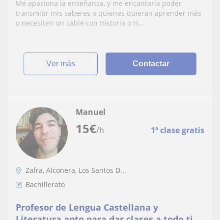
con especialidad en Geografía e Historia
Me apasiona la enseñanza, y me encantaría poder
transmitir mis saberes a quienes quieran aprender más
o necesiten un cable con Historia o H...
ver más
Contactar
Manuel
15
€
/h
1ª clase gratis
Zafra, Alconera, Los Santos D...
Bachillerato
Profesor de Lengua Castellana y
Literatura apto para dar clases a todo tipo