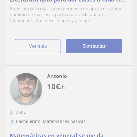
de niveles.
Profesor particular con experiencia en apoyo escolar y
dominio de las clases particulares. Me adapto
totalmente a tus necesidades y a lo qu...
ver más
Contactar
Antonio
10
€
/h
Zafra
Bachillerato: Matemáticas básicas
Matemáticas en general se me da