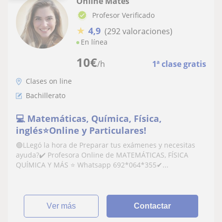
Online Mates
Profesor Verificado
★
4,9
(292 valoraciones)
En línea
10
€
/h
1ª clase gratis
Clases on line
Bachillerato
💻 Matemáticas, Química, Física,
inglés⭐Online y Particulares!
🟢LLegó la hora de Preparar tus exámenes y necesitas
ayuda?✔️ Profesora Online de MATEMÁTICAS, FÍSICA
QUÍMICA Y MÁS ⭐ Whatsapp 692*064*355✔...
ver más
Contactar