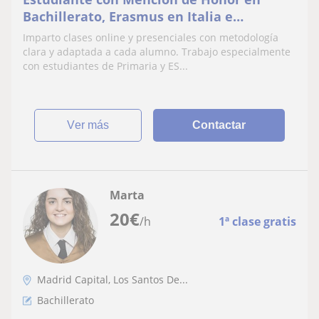
Bachillerato, Erasmus en Italia e
inmersión en portugués. Ayudo a niños de
Imparto clases online y presenciales con metodología
Primaria y ESO.
clara y adaptada a cada alumno. Trabajo especialmente
con estudiantes de Primaria y ES...
ver más
Contactar
Marta
20
€
/h
1ª clase gratis
Madrid Capital, Los Santos De...
Bachillerato