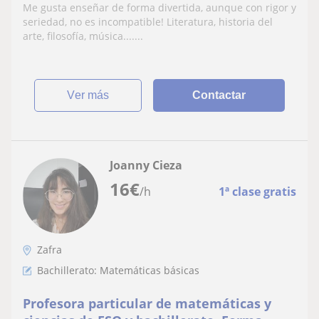
cursando bachillerato. Preparación de
Me gusta enseñar de forma divertida, aunque con rigor y
selectividad etc.
seriedad, no es incompatible! Literatura, historia del
arte, filosofía, música.......
ver más
Contactar
Joanny Cieza
16
€
/h
1ª clase gratis
Zafra
Bachillerato: Matemáticas básicas
Profesora particular de matemáticas y