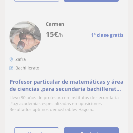
Carmen
15
€
/h
1ª clase gratis
Zafra
Bachillerato
Profesor particular de matemáticas y área
de ciencias ,para secundaria bachillerato
y 1 de carrera de ciencias
Llevo 30 años de profesora en institutos de secundaria
,Fp,y academias especializadas en oposiciones
Resultados óptimos demostrables Hago a...