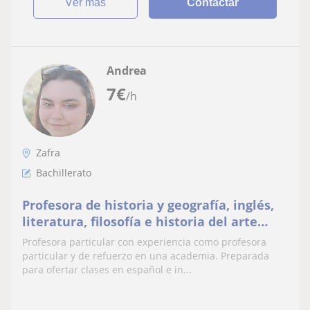
ver más
Contactar
Andrea
7
€
/h
Zafra
Bachillerato
Profesora de historia y geografía, inglés,
literatura, filosofía e historia del arte
desde primaria hasta bachillerato.
Profesora particular con experiencia como profesora
particular y de refuerzo en una academia. Preparada
para ofertar clases en español e in...