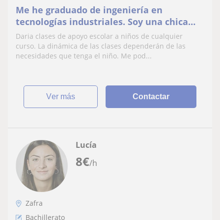
Me he graduado de ingeniería en
tecnologías industriales. Soy una chica
aplicada, organizada, amable, paciente y
Daria clases de apoyo escolar a niños de cualquier
comprometida.
curso. La dinámica de las clases dependerán de las
necesidades que tenga el niño. Me pod...
ver más
Contactar
Lucía
8
€
/h
Zafra
Bachillerato