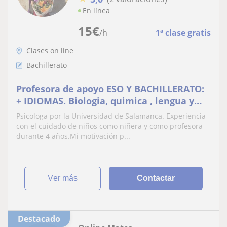
En línea
15
€
/h
1ª clase gratis
Clases on line
Bachillerato
Profesora de apoyo ESO Y BACHILLERATO:
+ IDIOMAS. Biologia, quimica , lengua y
literatura , geografía, historia,
Psicologa por la Universidad de Salamanca. Experiencia
matemáticas, ingles y francés
con el cuidado de niños como niñera y como profesora
durante 4 años.Mi motivación p...
ver más
Contactar
Destacado