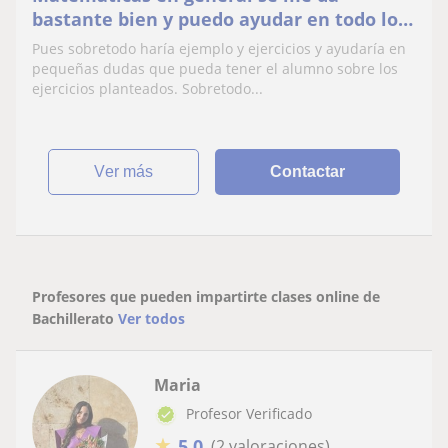
bastante bien y puedo ayudar en todo lo
relacionado con la eso y bachillerato
Pues sobretodo haría ejemplo y ejercicios y ayudaría en
pequeñas dudas que pueda tener el alumno sobre los
ejercicios planteados. Sobretodo...
ver más
Contactar
Profesores que pueden impartirte clases online de
Bachillerato
Ver todos
Maria
Profesor Verificado
★
5,0
(2 valoraciones)