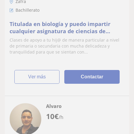
Zafra
Bachillerato
Titulada en biología y puedo impartir
cualquier asignatura de ciencias de
manera presencial o online
Clases de apoyo a tu hij@ de manera particular a nivel
de primaria o secundaria con mucha delicadeza y
tranquilidad para que se sientan con...
ver más
Contactar
Alvaro
10
€
/h