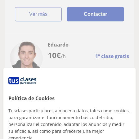
ver más
Contactar
Eduardo
10
€
/h
1ª clase gratis
Zafra
Bachillerato: Matemáticas básicas
Política de Cookies
8 años de - Profesor de repaso hasta
Tusclasesparticulares almacena datos, tales como cookies,
Bachillerato y 2o de Carreras Científicas
para garantizar el funcionamiento básico del sitio,
8 años de - Clases de Matemáticas y Física hasta 2o de
personalizar el contenido, adaptar los anuncios y medir
Carreras Científicas y de Química, Lengua castellana e
su eficacia, así como para ofrecerte una mejor
Inglés hasta 2o de Bachillera...
experiencia.