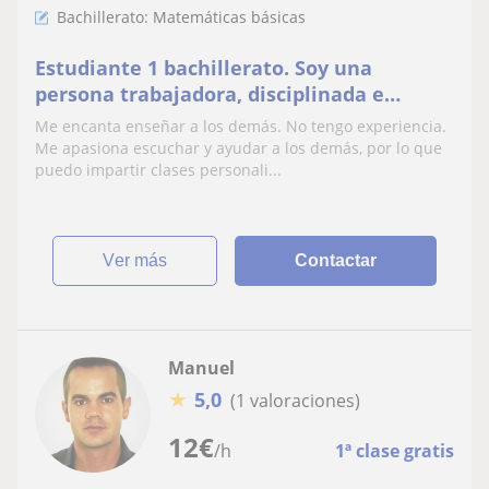
Bachillerato: Matemáticas básicas
Estudiante 1 bachillerato. Soy una
persona trabajadora, disciplinada e
inteligente. Me gustaría dar clase a
Me encanta enseñar a los demás. No tengo experiencia.
menores de 16 años.
Me apasiona escuchar y ayudar a los demás, por lo que
puedo impartir clases personali...
ver más
Contactar
Manuel
★
5,0
(1 valoraciones)
12
€
/h
1ª clase gratis