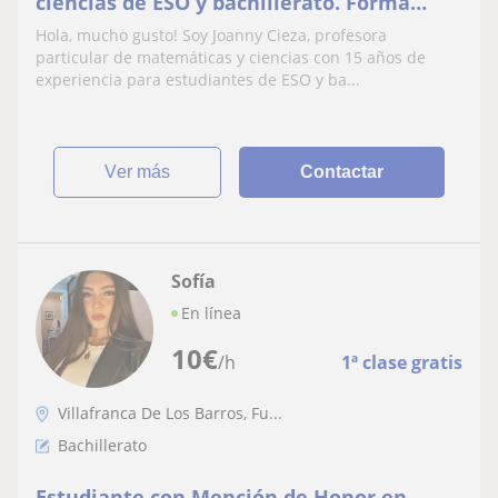
ciencias de ESO y bachillerato. Forma
didáctica y personalizada. Presencial y
Hola, mucho gusto! Soy Joanny Cieza, profesora
online
particular de matemáticas y ciencias con 15 años de
experiencia para estudiantes de ESO y ba...
ver más
Contactar
Sofía
En línea
10
€
/h
1ª clase gratis
Villafranca De Los Barros, Fu...
Bachillerato
Estudiante con Mención de Honor en