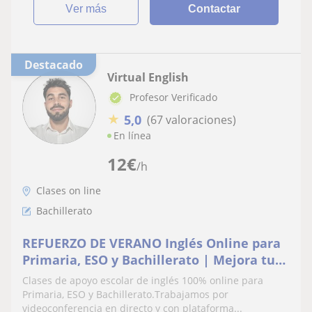
ver más
Contactar
Destacado
Virtual English
Profesor Verificado
★
5,0
(67 valoraciones)
En línea
12
€
/h
Clases on line
Bachillerato
REFUERZO DE VERANO Inglés Online para
Primaria, ESO y Bachillerato | Mejora tus
Notas
Clases de apoyo escolar de inglés 100% online para
Primaria, ESO y Bachillerato.Trabajamos por
videoconferencia en directo y con plataforma...