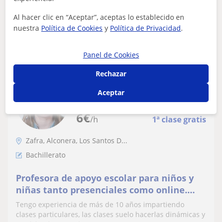
Al hacer clic en “Aceptar”, aceptas lo establecido en
nuestra
Política de Cookies
y
Política de Privacidad
.
ver más
Contactar
Panel de Cookies
Rechazar
Fátima
Aceptar
★
5,0
(2 valoraciones)
6
€
/h
1ª clase gratis
Zafra, Alconera, Los Santos D...
Bachillerato
Profesora de apoyo escolar para niños y
niñas tanto presenciales como online.
Horarios flexibles y precios asequibles
Tengo experiencia de más de 10 años impartiendo
clases particulares, las clases suelo hacerlas dinámicas y