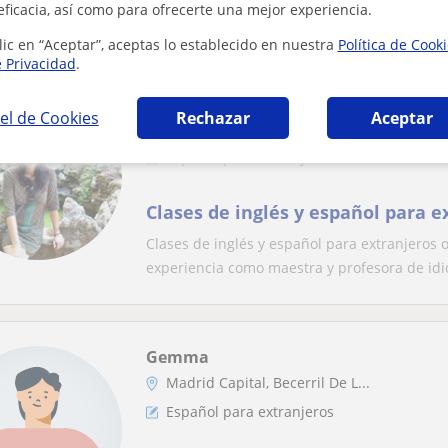
Económicas
eficacia, así como para ofrecerte una mejor experiencia.
mucho. Hablo varias idiomas: búlgaro, español
lic en “Aceptar”, aceptas lo establecido en nuestra
Política de Cook
e Privacidad
.
Clara
el de Cookies
Rechazar
Aceptar
Collado Villalba
Español para extranjeros
Clases de inglés y español para e
Clases de inglés y español para extranjeros 
experiencia como maestra y profesora de idi
Gemma
Madrid Capital, Becerril De L...
Español para extranjeros