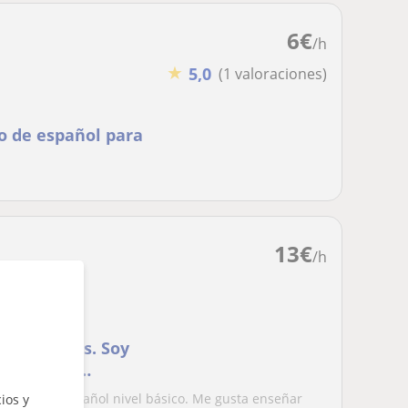
6
€
/h
★
5,0
(1 valoraciones)
po de español para
13
€
/h
extranjeros. Soy
aña, tengo
tura en Ciencias
clases en español nivel básico. Me gusta enseñar
ios y