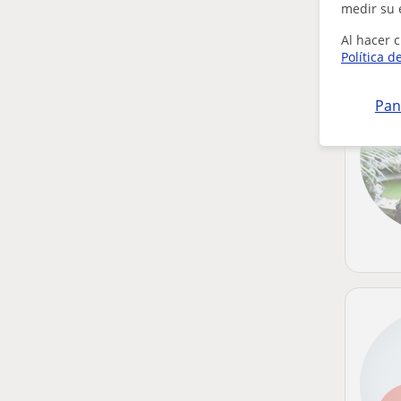
medir su 
Al hacer c
Política d
Pan