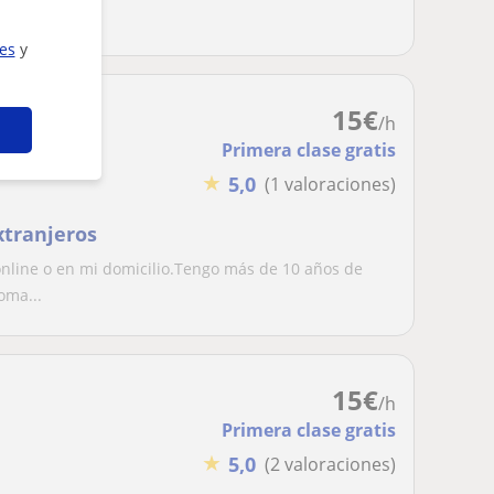
, i...
ies
y
15
€
/h
Primera clase gratis
★
5,0
(1 valoraciones)
xtranjeros
online o en mi domicilio.Tengo más de 10 años de
oma...
15
€
/h
Primera clase gratis
★
5,0
(2 valoraciones)