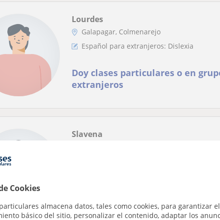
Lourdes
Galapagar, Colmenarejo
Español para extranjeros: Dislexia
Doy clases particulares o en gru
extranjeros
Slavena
Collado Villalba, Alpedrete, ...
Español para extranjeros
Profesora de español da clases a 
 de Cookies
búlgara, que vive 20 años en Esp
particulares almacena datos, tales como cookies, para garantizar el
nacionalidad española y licencia
Tengo poca experiencia sobre un año dando 
ento básico del sitio, personalizar el contenido, adaptar los anunc