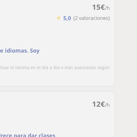
15
€
/h
★
5,0
(2 valoraciones)
e idiomas. Soy
ilizar el idioma en el día a día o más avanzadas según
12
€
/h
rece para dar clases