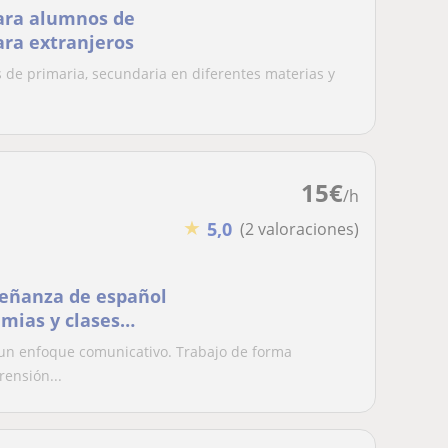
para alumnos de
ara extranjeros
 de primaria, secundaria en diferentes materias y
15
€
/h
★
5,0
(2 valoraciones)
señanza de español
mias y clases
.
 un enfoque comunicativo. Trabajo de forma
rensión...