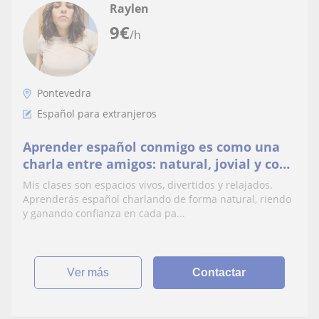
Raylen
9
€
/h
Pontevedra
Español para extranjeros
Aprender español conmigo es como una
charla entre amigos: natural, jovial y con
muchas risas. ¡Disfrutemos juntos cada
Mis clases son espacios vivos, divertidos y relajados.
palabra!
Aprenderás español charlando de forma natural, riendo
y ganando confianza en cada pa...
ver más
Contactar