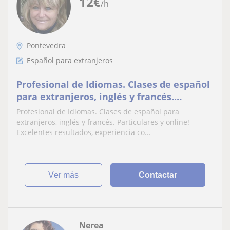
12
€
/h
Pontevedra
Español para extranjeros
Profesional de Idiomas. Clases de español
para extranjeros, inglés y francés.
Particulares y online! Excelentes
Profesional de Idiomas. Clases de español para
resultados, experiencia comprobada!
extranjeros, inglés y francés. Particulares y online!
Excelentes resultados, experiencia co...
ver más
Contactar
Nerea