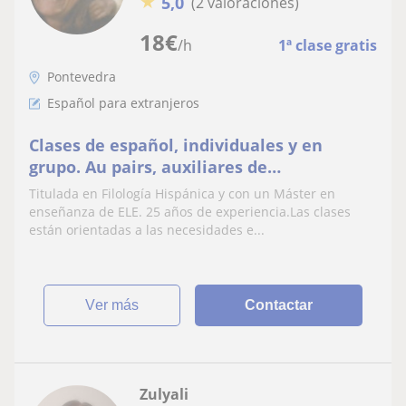
★
5,0
(2 valoraciones)
18
€
/h
1ª clase gratis
Pontevedra
Español para extranjeros
Clases de español, individuales y en
grupo. Au pairs, auxiliares de
conversación
Titulada en Filología Hispánica y con un Máster en
enseñanza de ELE. 25 años de experiencia.Las clases
están orientadas a las necesidades e...
ver más
Contactar
Zulyali