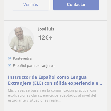
ver más
Contactar
José luis
12
€
/h
Pontevedra
Español para extranjeros
Instructor de Español como Lengua
Extranjera (ELE) con sólida experiencia en
formación, comunicación estratégica y
Mis clases se basan en la comunicación práctica, con
diseño.
explicaciones claras, ejercicios adaptados al nivel del
estudiante y situaciones reale...