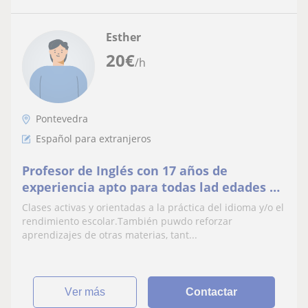
Esther
20
€
/h
Pontevedra
Español para extranjeros
Profesor de Inglés con 17 años de
experiencia apto para todas lad edades y
niveles educativos.
Clases activas y orientadas a la práctica del idioma y/o el
rendimiento escolar.También puwdo reforzar
aprendizajes de otras materias, tant...
ver más
Contactar