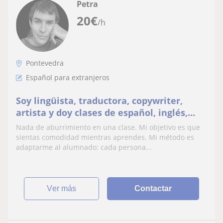
Petra
20
€
/h
Pontevedra
Español para extranjeros
Soy lingüista, traductora, copywriter,
artista y doy clases de español, inglés,
francés y gallego para todos los niveles
Nada de aburrimiento en una clase. Mi objetivo es que
sientas comodidad mientras aprendes. Mi método es
adaptarme al alumnado: cada persona...
ver más
Contactar