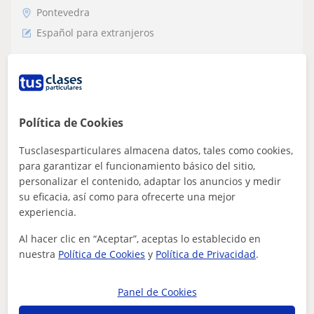
Pontevedra
Español para extranjeros
Doy clases particulares de español para
aquellos que lo necesiten
Estudiante de derecho nativa.Doy clases particulares de
español para aquellos que lo necesiten.
Política de Cookies
Tusclasesparticulares almacena datos, tales como cookies,
para garantizar el funcionamiento básico del sitio,
ver más
Contactar
personalizar el contenido, adaptar los anuncios y medir
su eficacia, así como para ofrecerte una mejor
experiencia.
Al hacer clic en “Aceptar”, aceptas lo establecido en
Giuliana
nuestra
Política de Cookies
y
Política de Privacidad
.
15
€
/h
Panel de Cookies