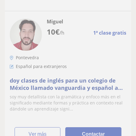
Miguel
10
€
/h
1ª clase gratis
Pontevedra
Español para extranjeros
doy clases de inglés para un colegio de
México llamado vanguardia y español a
extranjeros particular
soy muy detallista con la gramática y enfoco más en el
significado mediante formas y práctica en contexto real
dándole un aprendizaje signi...
ver más
Contactar