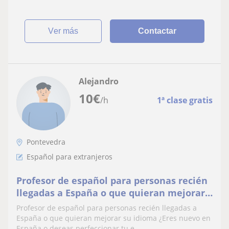
ver más
Contactar
Alejandro
10
€
/h
1ª clase gratis
Pontevedra
Español para extranjeros
Profesor de español para personas recién
llegadas a España o que quieran mejorar
su idioma
Profesor de español para personas recién llegadas a
España o que quieran mejorar su idioma ¿Eres nuevo en
España o deseas perfeccionar tu e...