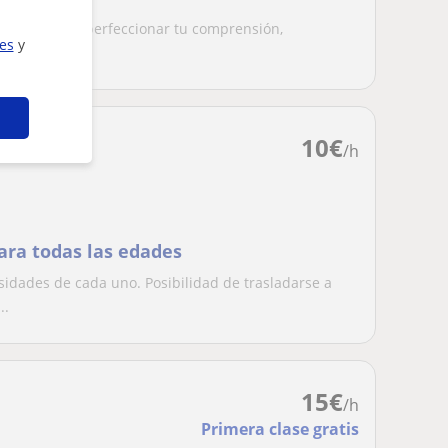
 te ayudaré a perfeccionar tu comprensión,
ies
y
ea que...
10
€
/h
ara todas las edades
esidades de cada uno. Posibilidad de trasladarse a
..
15
€
/h
Primera clase gratis