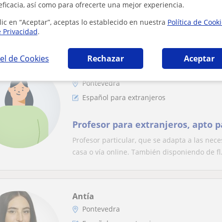
eficacia, así como para ofrecerte una mejor experiencia.
Con mi nivel nativo y metodología dinámica,
lic en “Aceptar”, aceptas lo establecido en nuestra
Política de Cook
pronunciación y expresión escrita y oral. Ya s
e Privacidad
.
el de Cookies
Rechazar
Aceptar
Rose
Pontevedra
Español para extranjeros
Profesor para extranjeros, apto p
Profesor particular, que se adapta a las nec
casa o vía online. También disponiendo de fl.
Antía
Pontevedra