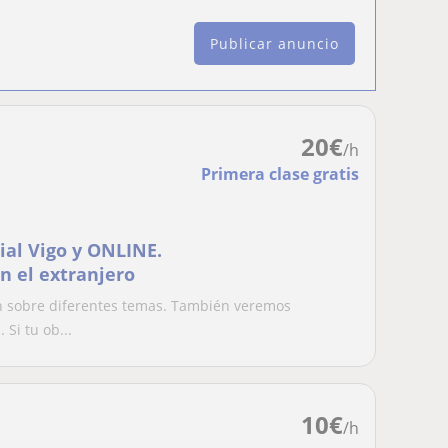
Publicar anuncio
20
€
/h
Primera clase gratis
ial Vigo y ONLINE.
n el extranjero
n sobre diferentes temas. También veremos
 Si tu ob...
10
€
/h