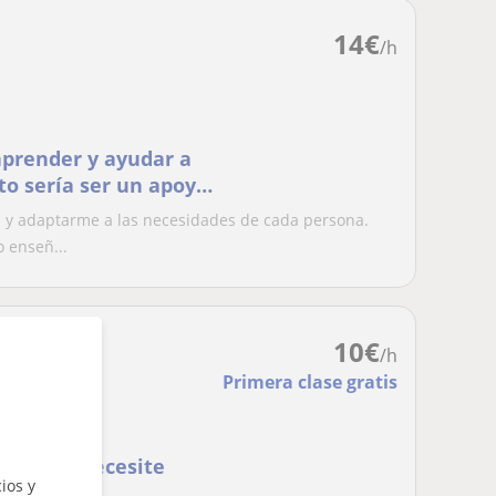
14
€
/h
aprender y ayudar a
to sería ser un apoyo
a y adaptarme a las necesidades de cada persona.
 enseñ...
10
€
/h
Primera clase gratis
a quien necesite
ios y