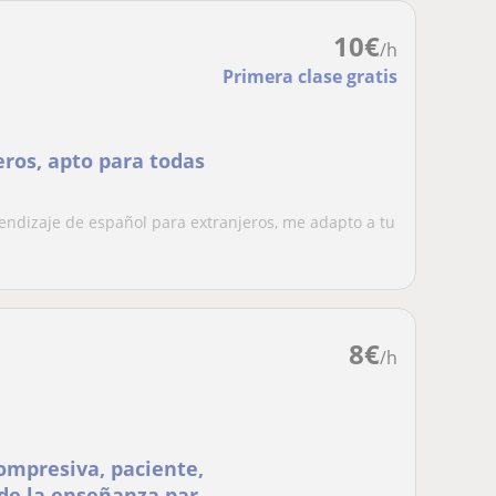
10
€
/h
Primera clase gratis
eros, apto para todas
rendizaje de español para extranjeros, me adapto a tu
8
€
/h
ompresiva, paciente,
de la enseñanza para