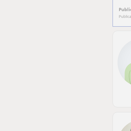
Publi
Public