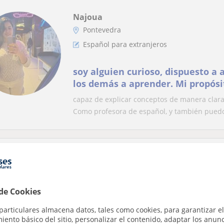
Najoua
Pontevedra
Español para extranjeros
soy alguien curioso, dispuesto a 
los demás a aprender. Mi propósi
constante.
capaz de explicar conceptos de manera clar
Como profesora de español, y también puedo
Ángela
Pontevedra
Español para extranjeros
 de Cookies
Persona nativa que ofrece apoyo 
particulares almacena datos, tales como cookies, para garantizar el
ento básico del sitio, personalizar el contenido, adaptar los anunc
mejorar su nivel de Español