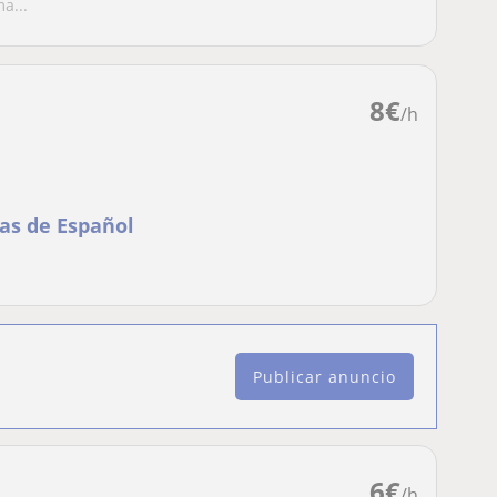
a...
8
€
/h
as de Español
Publicar anuncio
6
€
/h