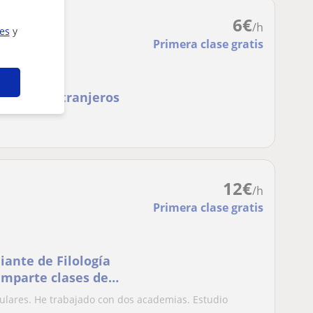
6
€
/h
ies
y
Primera clase gratis
es para extranjeros
12
€
/h
Primera clase gratis
iante de Filología
 imparte clases de
culares. He trabajado con dos academias. Estudio