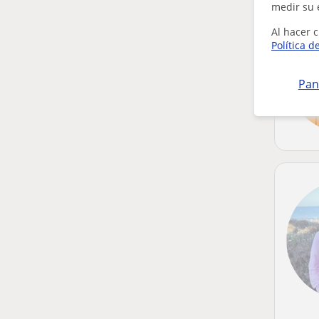
medir su 
Al hacer c
Política d
Pan