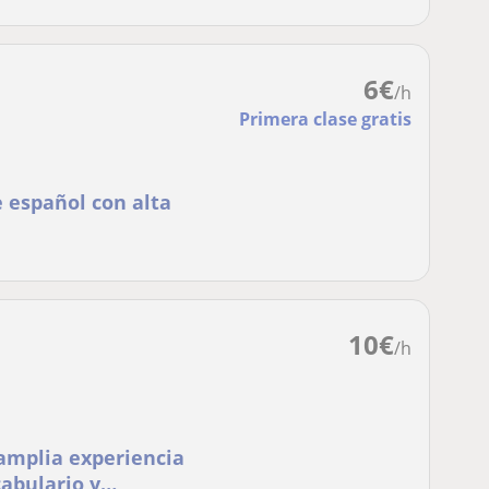
6
€
/h
Primera clase gratis
e español con alta
10
€
/h
amplia experiencia
cabulario y