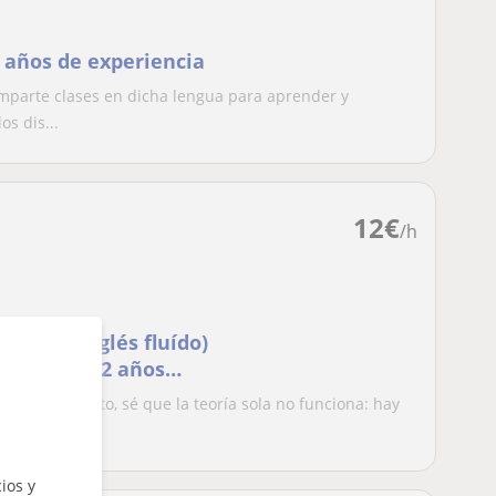
 años de experiencia
mparte clases en dicha lengua para aprender y
s dis...
12
€
/h
ternos, inglés fluído)
almente y 2 años
s como adulto, sé que la teoría sola no funciona: hay
ios y