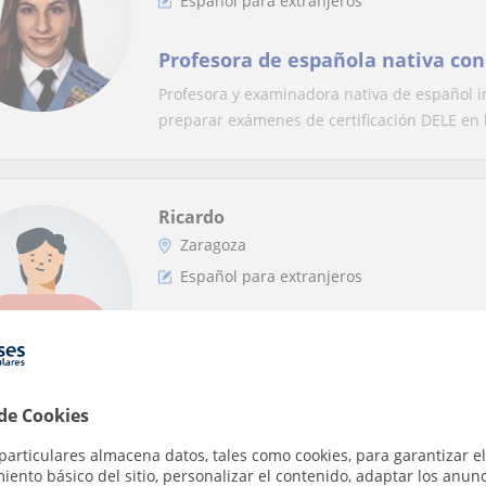
Español para extranjeros
Profesora de española nativa con
Profesora y examinadora nativa de español i
preparar exámenes de certificación DELE en lo
Ricardo
Zaragoza
Español para extranjeros
Políglota (francés y portugués ma
5 años usando español profesion
viviendo en Zaragoza
Como alguien que ha aprendido varios idioma
 de Cookies
que hablar desde el primer día. Mis clases...
particulares almacena datos, tales como cookies, para garantizar el
ento básico del sitio, personalizar el contenido, adaptar los anunc