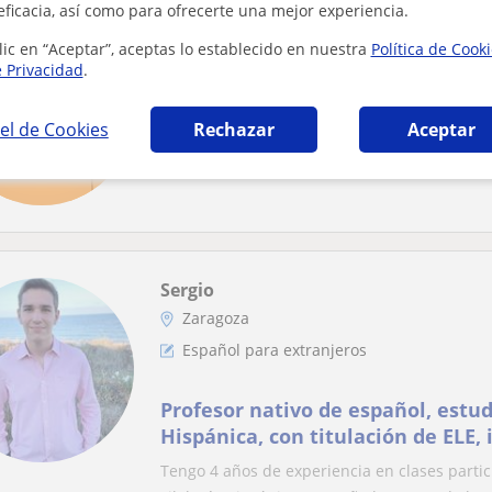
eficacia, así como para ofrecerte una mejor experiencia.
Alberto
lic en “Aceptar”, aceptas lo establecido en nuestra
Política de Cook
Zaragoza
e Privacidad
.
Español para extranjeros
el de Cookies
Rechazar
Aceptar
Profesor de español imparte clas
Sergio
Zaragoza
Español para extranjeros
Profesor nativo de español, estud
Hispánica, con titulación de ELE,
español y lengua castellana
Tengo 4 años de experiencia en clases parti