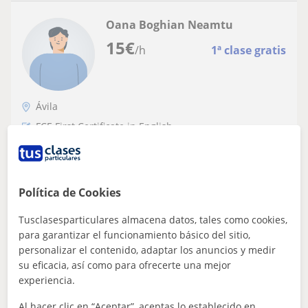
Oana Boghian Neamtu
15
€
/h
1ª clase gratis
Ávila
FCE First Certificate in English
Doy clases de inglés de preparación
exámenes Cambridge (First Certificate,
CAE), inglés para adultos, conversación
Política de Cookies
Profesora titulada Cambridge (CELTA- Course of English
Language Teaching to Adults), más de 20 años de
Tusclasesparticulares almacena datos, tales como cookies,
experiencia enseñando inglés. He tra...
para garantizar el funcionamiento básico del sitio,
personalizar el contenido, adaptar los anuncios y medir
su eficacia, así como para ofrecerte una mejor
ver más
Contactar
experiencia.
Al hacer clic en “Aceptar”, aceptas lo establecido en