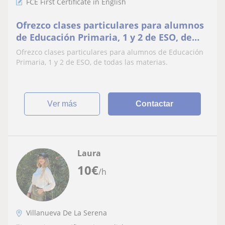
FCE First Certificate in English
Ofrezco clases particulares para alumnos
de Educación Primaria, 1 y 2 de ESO, de
todas las materias
Ofrezco clases particulares para alumnos de Educación
Primaria, 1 y 2 de ESO, de todas las materias.
ver más
Contactar
Laura
10
€
/h
Villanueva De La Serena