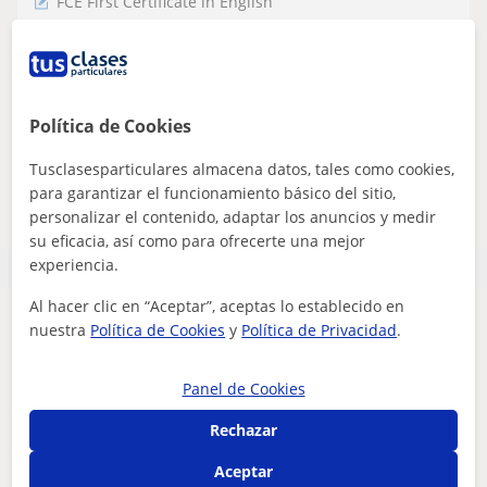
FCE First Certificate in English
Me gustaría poder aprender hablar un
poco inglés
Política de Cookies
Tusclasesparticulares almacena datos, tales como cookies,
ver más
Contactar
para garantizar el funcionamiento básico del sitio,
personalizar el contenido, adaptar los anuncios y medir
su eficacia, así como para ofrecerte una mejor
experiencia.
Al hacer clic en “Aceptar”, aceptas lo establecido en
nuestra
Política de Cookies
y
Política de Privacidad
.
Parece que tu búsqueda es bastante especifica
Ajusta tu búsqueda para ver más resultados o
guárdala y te avisaremos cuando haya nuevos
Panel de Cookies
profesores
Rechazar
Eliminar filtros
Guardar búsqueda
Aceptar