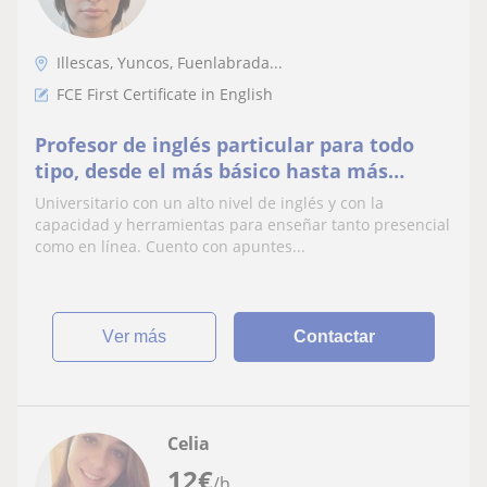
Illescas, Yuncos, Fuenlabrada...
FCE First Certificate in English
Profesor de inglés particular para todo
tipo, desde el más básico hasta más
avanzado tanto presencial como online
Universitario con un alto nivel de inglés y con la
capacidad y herramientas para enseñar tanto presencial
como en línea. Cuento con apuntes...
ver más
Contactar
Celia
12
€
/h