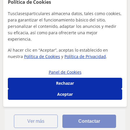
Política de Cookies
Claudia
Tusclasesparticulares almacena datos, tales como cookies,
para garantizar el funcionamiento básico del sitio,
6
€
/h
1ª clase gratis
personalizar el contenido, adaptar los anuncios y medir
su eficacia, así como para ofrecerte una mejor
experiencia.
Parla
Al hacer clic en “Aceptar”, aceptas lo establecido en
nuestra
FCE First Certificate in English
Política de Cookies
y
Política de Privacidad
.
Profesora de inglés, o de cualquier
Panel de Cookies
asignatura que se imparta hasta segundo
de la ESO, con un nivel B2, casi examinada
Rechazar
Profesora de inglés, o de cualquier asignatura que se
del C1 en inglés y con experiencia previa
imparta hasta segundo de la ESO, con un nivel B2, casi
Aceptar
examinada del C1 en inglés y c...
ver más
Contactar