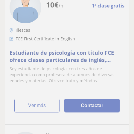
10
€
/h
1ª clase gratis
Illescas
FCE First Certificate in English
Estudiante de psicología con título FCE
ofrece clases particulares de inglés,
lengua, historia, biología
Soy estudiante de psicología, con tres años de
experiencia como profesora de alumnos de diversas
edades y materias. Ofrezco trato y métodos...
ver más
Contactar