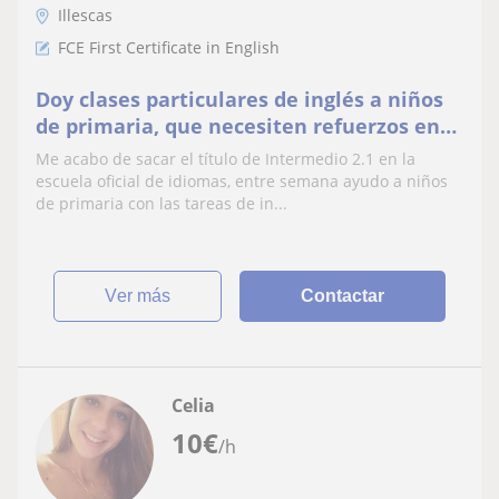
Illescas
FCE First Certificate in English
Doy clases particulares de inglés a niños
de primaria, que necesiten refuerzos en
esta materia
Me acabo de sacar el título de Intermedio 2.1 en la
escuela oficial de idiomas, entre semana ayudo a niños
de primaria con las tareas de in...
ver más
Contactar
Celia
10
€
/h