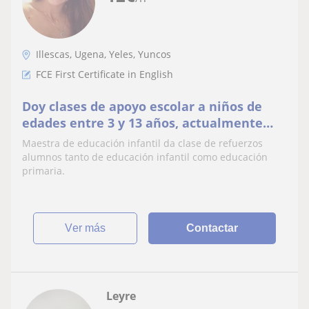
Illescas, Ugena, Yeles, Yuncos
FCE First Certificate in English
Doy clases de apoyo escolar a niños de
edades entre 3 y 13 años, actualmente
trabajo en un colegio y doy clases
Maestra de educación infantil da clase de refuerzos
particulares de ingles
alumnos tanto de educación infantil como educación
primaria.
ver más
Contactar
Leyre