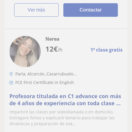
ver más
Contactar
Nerea
12
€
/h
1ª clase gratis
Parla, Alcorcón, Casarrubuelo...
FCE First Certificate in English
Profesora titulada en C1 advance con más
de 4 años de experiencia con toda clase de
edades
Impartiré las clases por videollamada o en domicilio.
Entregare fichas y explicaré temario para trabajar las
dinámicas y preparación de exá...