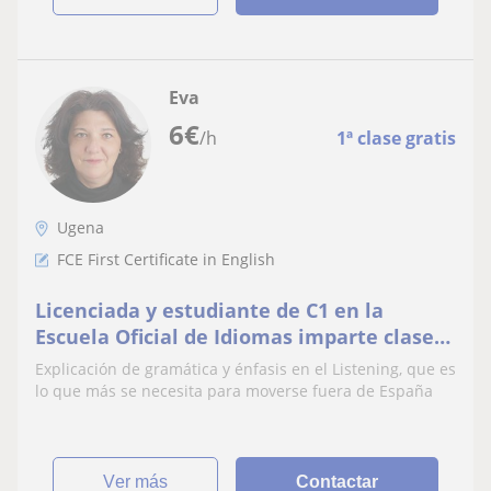
Eva
6
€
/h
1ª clase gratis
Ugena
FCE First Certificate in English
Licenciada y estudiante de C1 en la
Escuela Oficial de Idiomas imparte clases
de Inglés
Explicación de gramática y énfasis en el Listening, que es
lo que más se necesita para moverse fuera de España
ver más
Contactar