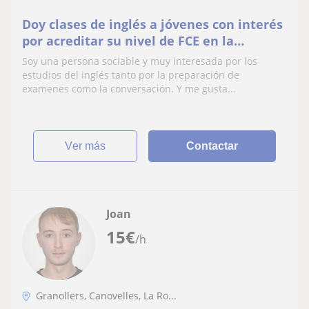
Doy clases de inglés a jóvenes con interés
por acreditar su nivel de FCE en la
universidad y estudiantes en búsqueda de
Soy una persona sociable y muy interesada por los
Speaking Skills
estudios del inglés tanto por la preparación de
examenes como la conversación. Y me gusta...
ver más
Contactar
Joan
15
€
/h
Granollers, Canovelles, La Ro...