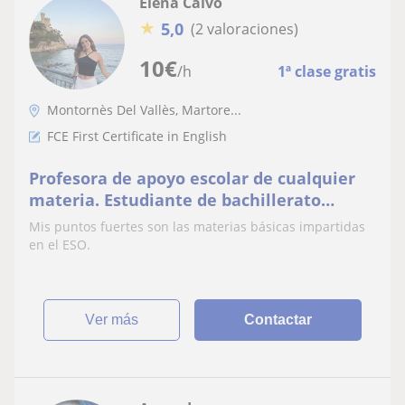
Elena Calvo
★
5,0
(2 valoraciones)
10
€
/h
1ª clase gratis
Montornès Del Vallès, Martore...
FCE First Certificate in English
Profesora de apoyo escolar de cualquier
materia. Estudiante de bachillerato
internacional IB
Mis puntos fuertes son las materias básicas impartidas
en el ESO.
ver más
Contactar