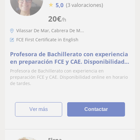
★
5,0
(3 valoraciones)
20
€
/h
Vilassar De Mar, Cabrera De M...
FCE First Certificate in English
Profesora de Bachillerato con experiencia
en preparación FCE y CAE. Disponibilidad
online en horario de tardes
Profesora de Bachillerato con experiencia en
preparación FCE y CAE. Disponibilidad online en horario
de tardes.
ver más
Contactar
Elena