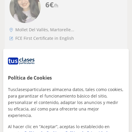
6
€
/h
Mollet Del Vallès, Martorelle...
FCE First Certificate in English
Doy clases de inglés (FCE), catalán,
castellano, latín y matemáticas (ESO)
Política de Cookies
ver más
Contactar
Tusclasesparticulares almacena datos, tales como cookies,
para garantizar el funcionamiento básico del sitio,
personalizar el contenido, adaptar los anuncios y medir
su eficacia, así como para ofrecerte una mejor
Idaira
experiencia.
6
€
/h
Al hacer clic en “Aceptar”, aceptas lo establecido en