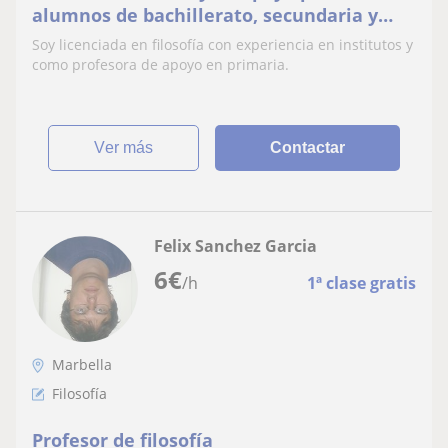
alumnos de bachillerato, secundaria y
primaria
Soy licenciada en filosofía con experiencia en institutos y
como profesora de apoyo en primaria.
ver más
Contactar
Felix Sanchez Garcia
6
€
/h
1ª clase gratis
Marbella
Filosofía
Profesor de filosofía