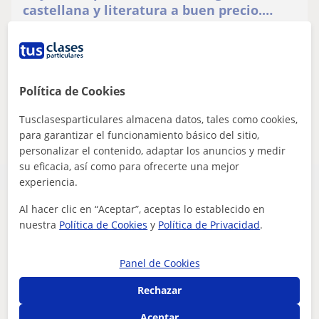
castellana y literatura a buen precio.
También tengo conocimiento en técnicas
Doy clases particulares de lengua castellana y literatura
de memoria y aprendizaje, y en filosofía
a buen precio. También tengo conocimiento en técnicas
de memoria y aprendizaje, y...
Política de Cookies
Tusclasesparticulares almacena datos, tales como cookies,
ver más
Contactar
para garantizar el funcionamiento básico del sitio,
personalizar el contenido, adaptar los anuncios y medir
su eficacia, así como para ofrecerte una mejor
experiencia.
Al hacer clic en “Aceptar”, aceptas lo establecido en
Parece que tu búsqueda es bastante especifica
nuestra
Política de Cookies
y
Política de Privacidad
.
Ajusta tu búsqueda para ver más resultados o
guárdala y te avisaremos cuando haya nuevos
Panel de Cookies
profesores
Rechazar
Eliminar filtros
Guardar búsqueda
Aceptar