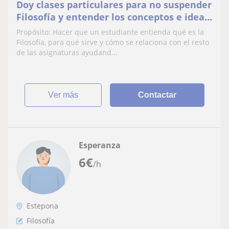
Doy clases particulares para no suspender
Filosofía y entender los conceptos e ideas
básicas de esa Materia
Propósito: Hacer que un estudiante entienda qué es la
Filosofía, para qué sirve y cómo se relaciona con el resto
de las asignaturas ayudand...
ver más
Contactar
Esperanza
6
€
/h
Estepona
Filosofía