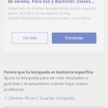
de verano. Para Eso y Bachiller. Clases
individuales o grupo de max 3 personas
Tengo más de 30 años de experiencia dando clases de
apoyo. Mi índice de aprobados es muy
elevado.Metodología y material propio , seriedad y...
ver más
Contactar
Parece que tu búsqueda es bastante especifica
Ajusta tu búsqueda para ver más resultados o
guárdala y te avisaremos cuando haya nuevos
profesores
Eliminar filtros
Guardar búsqueda