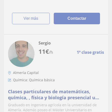
ver más
Contactar
Sergio
11
€
/h
1ª clase gratis
Almería Capital
Química: Química básica
Clases particulares de matemáticas,
química, , física y biología presencial u
online
Graduado en Ingeniera agrícola en la universidad de
Almería. Además poseo el Máster Universitario en