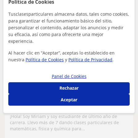
Política de Cookies
ver más
Contactar
Tusclasesparticulares almacena datos, tales como cookies,
para garantizar el funcionamiento básico del sitio,
personalizar el contenido, adaptar los anuncios y medir
su eficacia, así como para ofrecerte una mejor
Miriam
experiencia.
10
€
/h
Al hacer clic en “Aceptar”, aceptas lo establecido en
nuestra
Política de Cookies
y
Política de Privacidad
.
Panel de Cookies
Almería (Ciudad), Huércal De ...
Matemáticas: Matemáticas básicas
Rechazar
Hola! Tengo 25 años y llevo 7 dando clases
Aceptar
de refuerzo de matemáticas de ESO,
Bachillerato y PAU (también física y
¡Hola! Soy Miriam y soy estudiante de último año de
química)
carrera. Llevo más de 7 dando clases particulares de
matemáticas, física y química para...