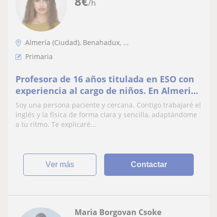
8
€
/h
Almería (Ciudad), Benahadux, ...
Primaria
Profesora de 16 años titulada en ESO con
experiencia al cargo de niños. En Almeria
disponibilidad de clases de Inglés y Física.
Soy una persona paciente y cercana. Contigo trabajaré el
inglés y la física de forma clara y sencilla, adaptándome
a tu ritmo. Te explicaré...
ver más
Contactar
Maria Borgovan Csoke