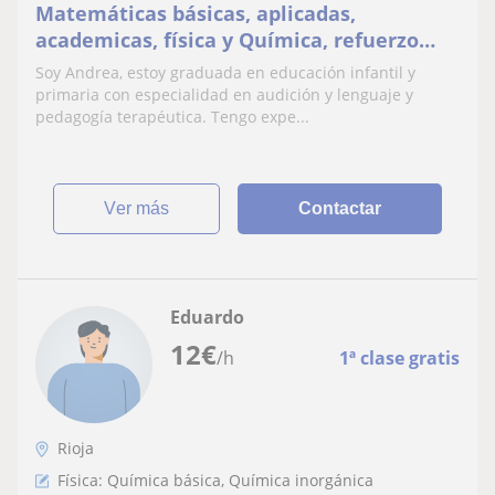
Matemáticas básicas, aplicadas,
academicas, física y Química, refuerzo
educativo
Soy Andrea, estoy graduada en educación infantil y
primaria con especialidad en audición y lenguaje y
pedagogía terapéutica. Tengo expe...
ver más
Contactar
Eduardo
12
€
/h
1ª clase gratis
Rioja
Física: Química básica, Química inorgánica