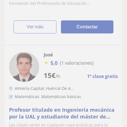
Formación del Profesorado de Educación...
ver más
Contactar
José
★
5,0
(1 valoraciones)
15
€
/h
1ª clase gratis
Almería Capital, Huércal De A...
Matemáticas: Matemáticas básicas
Profesor titulado en Ingeniería mecánica
por la UAL y estudiante del máster de
educación imparte clases de matemáticas
Las clases serán en cualquier caso prácticas para la