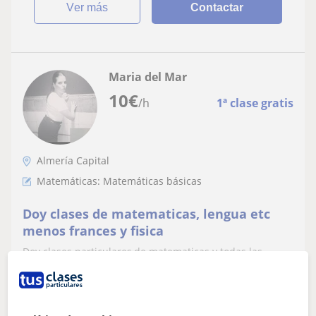
ver más
Contactar
Maria del Mar
10
€
/h
1ª clase gratis
Almería Capital
Matemáticas: Matemáticas básicas
Doy clases de matematicas, lengua etc
menos frances y fisica
Doy clases particulares,de matematicas y todas las
materias excepto frances y quimica, soy una persona
seria y responsable.