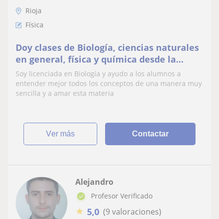
Rioja
Física
Doy clases de Biología, ciencias naturales
en general, física y química desde la
primaria hasta el bachillerato. Doy clases
Soy licenciada en Biología y ayudo a los alumnos a
de inglés a nivel de primaria y secundaria
entender mejor todos los conceptos de una manera muy
sencilla y a amar esta materia
ver más
Contactar
Alejandro
Profesor Verificado
★
5,0
(9 valoraciones)