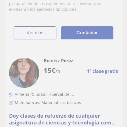
y física en Almería y alrededores,
preparación de los exámenes, se resolverán y se
preferiblemente online
explicarán los ejercicios típicos de l...
ver más
Contactar
Beatriz Perez
15
€
/h
1ª clase gratis
Almería (Ciudad), Huércal De ...
Matemáticas: Matemáticas básicas
Doy clases de refuerzo de cualquier
asignatura de ciencias y tecnología como