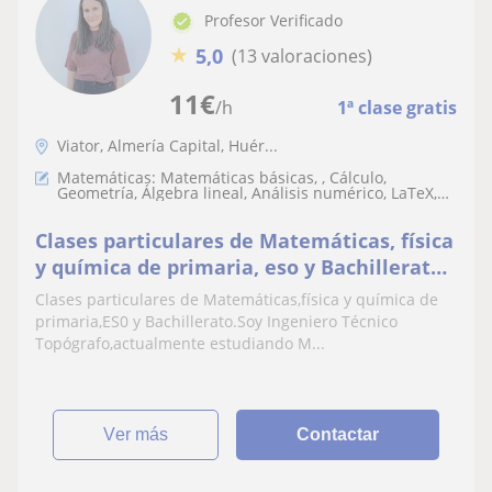
Profesor Verificado
★
5,0
(13 valoraciones)
11
€
/h
1ª clase gratis
Viator, Almería Capital, Huér...
Matemáticas: Matemáticas básicas, , Cálculo,
Geometría, Álgebra lineal, Análisis numérico, LaTeX,
Matemáticas discretas
Clases particulares de Matemáticas, física
y química de primaria, eso y Bachillerato
en la casa del alumno u online
Clases particulares de Matemáticas,física y química de
primaria,ES0 y Bachillerato.Soy Ingeniero Técnico
Topógrafo,actualmente estudiando M...
ver más
Contactar