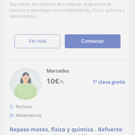
matemáticas, física, química o
Doy clases de refuerzo de cualquier asignatura de
electrotecnia
ciencias y tecnología como matemáticas, física, química o
electrotecnia.
ver más
Contactar
Mercedes
10
€
/h
1ª clase gratis
Pechina
Matemáticas
Repaso mates, física y química . Refuerzo