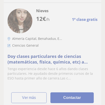
Nieves
12
€
/h
1ª clase gratis
Almería Capital, Benahadux, E...
Ciencias General
Doy clases particulares de ciencias
(matemáticas, física, química, etc) a
diversos niveles y adaptando la clase a
Tengo experiencia desde hace 6 años dando clases
que al alumno se encuentre en un
particulares. He ayudado desde primeros cursos de la
ambiente cómodo y activo
ESO hasta primer año de carrera.Las c...
ver más
Contactar