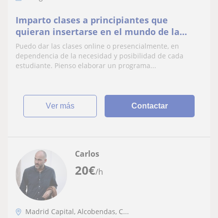
Imparto clases a principiantes que
quieran insertarse en el mundo de la
fotografía o el vídeo, o bien a estudiantes
Puedo dar las clases online o presencialmente, en
avanzados que quieran profundizar sus
dependencia de la necesidad y posibilidad de cada
conocimientos, tanto en realización como
estudiante. Pienso elaborar un programa...
en edición
ver más
Contactar
Carlos
20
€
/h
Madrid Capital, Alcobendas, C...