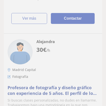
ver más
Contactar
Alejandra
30
€
/h
Madrid Capital
Fotografía
Profesora de fotografía y diseño gráfico
con experiencia de 5 años. El perfil de los
alumnos estaría orientando para
Si buscas clases personalizadas, no dudes en llamarme.
personas desde los 13 años en adelante
Trabajaremos bajo una metodología en la que nos