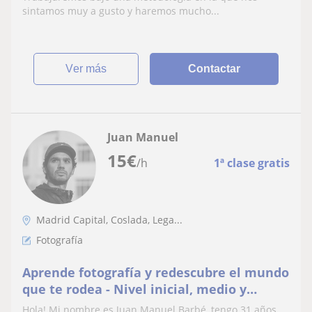
sintamos muy a gusto y haremos mucho...
ver más
Contactar
Juan Manuel
15
€
/h
1ª clase gratis
Madrid Capital, Coslada, Lega...
Fotografía
Aprende fotografía y redescubre el mundo
que te rodea - Nivel inicial, medio y
avanzado
Hola! Mi nombre es Juan Manuel Barbé, tengo 31 años,