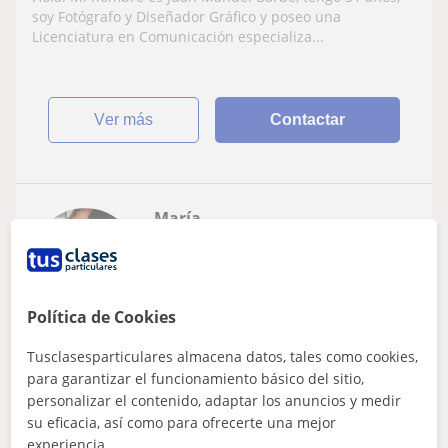
soy Fotógrafo y Diseñador Gráfico y poseo una
Licenciatura en Comunicación especializa...
ver más
Contactar
María
12
€
/h
1ª clase gratis
Política de Cookies
Madrid Capital, Alcobendas, C...
Tusclasesparticulares almacena datos, tales como cookies,
Fotografía
para garantizar el funcionamiento básico del sitio,
personalizar el contenido, adaptar los anuncios y medir
Clases particulares de fotografía para
su eficacia, así como para ofrecerte una mejor
iniciarse o adquirir más conocimientos
experiencia.