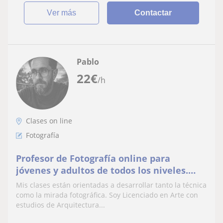
ver más
Contactar
Pablo
22
€
/h
Clases on line
Fotografía
Profesor de Fotografía online para
jóvenes y adultos de todos los niveles.
Licenciado en Arte U ARCIS-Chile
Mis clases están orientadas a desarrollar tanto la técnica
como la mirada fotográfica. Soy Licenciado en Arte con
estudios de Arquitectura...