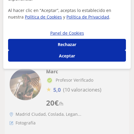
sobre ella
Desde que soy pequeña he estado tratando con la
Al hacer clic en “Aceptar”, aceptas lo establecido en
fotografía y pintura. Este año he acabado un grado
nuestra
Política de Cookies
y
Política de Privacidad
.
superior de fotografía en la Escuela Art...
Panel de Cookies
ver más
Contactar
Rechazar
Aceptar
Marc
Profesor Verificado
★
5,0
(10 valoraciones)
20
€
/h
Madrid Ciudad, Coslada, Legan...
Fotografía