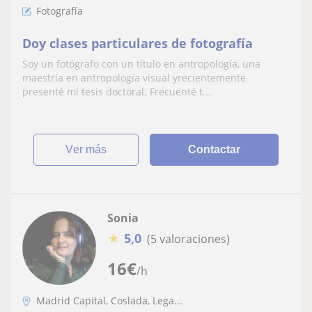
Fotografía
Doy clases particulares de fotografía
Soy un fotógrafo con un título en antropología, una
maestría en antropología visual yrecientemente
presenté mi tesis doctoral. Frecuenté t...
ver más
Contactar
Sonia
★
5,0
(5 valoraciones)
16
€
/h
Madrid Capital, Coslada, Lega...