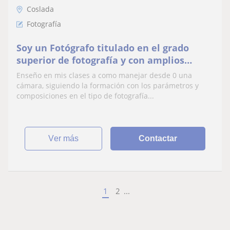
Coslada
Fotografía
Soy un Fotógrafo titulado en el grado
superior de fotografía y con amplios
conocimientos en distintas modalidades
Enseño en mis clases a como manejar desde 0 una
de fotografía.
cámara, siguiendo la formación con los parámetros y
composiciones en el tipo de fotografía...
ver más
Contactar
1
2
...