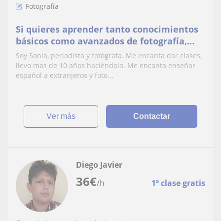
Fotografía
Si quieres aprender tanto conocimientos
básicos como avanzados de fotografía,
ponte en contacto conmigo. soy fotógrafa
Soy Sonia, periodista y fotógrafa. Me encanta dar clases,
en activo y dispongo de estudio por si
llevo mas de 10 años haciéndolo. Me encanta enseñar
quieres hacer prácticas
español a extranjeros y foto...
ver más
Contactar
Diego Javier
36
€
/h
1ª clase gratis