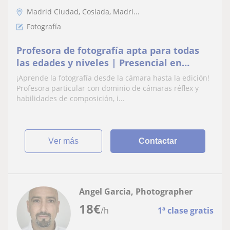
Madrid Ciudad, Coslada, Madri...
Fotografía
Profesora de fotografía apta para todas
las edades y niveles | Presencial en
Madrid y Online
¡Aprende la fotografía desde la cámara hasta la edición!
Profesora particular con dominio de cámaras réflex y
habilidades de composición, i...
ver más
Contactar
Angel Garcia, Photographer
18
€
/h
1ª clase gratis