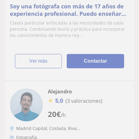
Soy una fotógrafa con más de 17 años de
experiencia profesional. Puedo enseñar
tanto fotografía básica, como
Clases particular enfocadas a las necesidades de cada
especializada en eventos, música, retrato,
persona. Combinando teoría y práctica para incorporar
prensa... como el flujo de trabajo de
los conocimientos de manera rea...
postproducción de bridge a photoshop
ver más
Contactar
Alejandro
★
5,0
(3 valoraciones)
20
€
/h
Madrid Capital, Coslada, Riva...
Fotografía