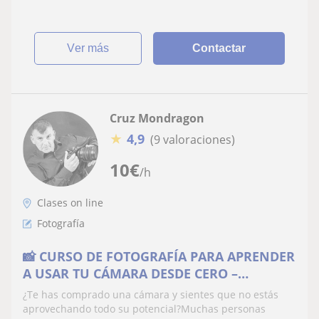
ver más
Contactar
Cruz Mondragon
★
4,9
(9 valoraciones)
10
€
/h
Clases on line
Fotografía
📸 CURSO DE FOTOGRAFÍA PARA APRENDER
A USAR TU CÁMARA DESDE CERO –
MÉTODO FOTOGRAFÍA FÁCIL EN 3 FASES
¿Te has comprado una cámara y sientes que no estás
aprovechando todo su potencial?Muchas personas