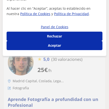
clases particulares en Madrid.Con más de 10 años de
experiencia, premios y reco...
Al hacer clic en “Aceptar”, aceptas lo establecido en
nuestra
Política de Cookies
y
Política de Privacidad
.
Panel de Cookies
ver más
Contactar
Rechazar
Aceptar
Mahadev Rojas Torres
★
5,0
(30 valoraciones)
25
€
/h
Madrid Capital, Coslada, Lega...
Fotografía
Aprende Fotografía a profundidad con un
Profesional