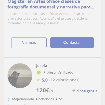
Magíster en Artes ofrece clases de
fotografía documental y narrativa para
jóvenes y adultos en Madrid. 20 años de
Clases teórico-prácticas enfocadas en el desarrollo de
experiencia.
proyectos creativos. Acompaño el proceso desde la
formulación de la idea y la invest...
ver más
Contactar
Josefa
Profesor Verificado
★
5,0
(12 valoraciones)
120
€
/h
1ª clase gratis
Majadahonda, Alcobendas, Alco...