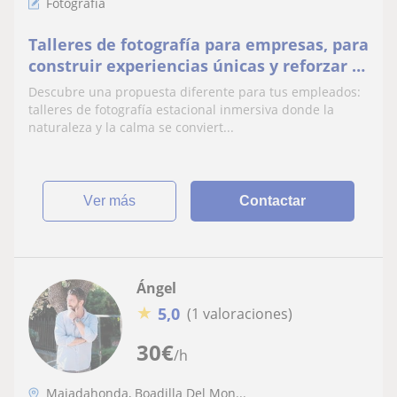
Fotografía
Talleres de fotografía para empresas, para
construir experiencias únicas y reforzar la
cohesión dentro de la empresa
Descubre una propuesta diferente para tus empleados:
talleres de fotografía estacional inmersiva donde la
naturaleza y la calma se conviert...
ver más
Contactar
Ángel
★
5,0
(1 valoraciones)
30
€
/h
Majadahonda, Boadilla Del Mon...