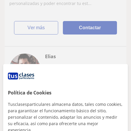
Avanzadas depende tu nivel!
personalizadas y poder encontrar tu est...
ver más
Contactar
Elias
20
€
/h
1ª clase gratis
Madrid Capital, Pozuelo De Al...
Política de Cookies
Fotografía
Tusclasesparticulares almacena datos, tales como cookies,
para garantizar el funcionamiento básico del sitio,
Clases particulares de fotografía y
personalizar el contenido, adaptar los anuncios y medir
lenguaje audiovisual
su eficacia, así como para ofrecerte una mejor
Elias Lara, reconocido director de cine y fotógrafo, brinda
experiencia.