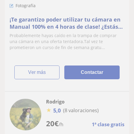
Fotografía
¡Te garantizo poder utilizar tu cámara en
Manual 100% en 4 horas de clase! ¿Estás
listo/a para llevar tu fotografía al
Probablemente hayas caído en la trampa de comprar
siguiente nivel?
una cámara en una oferta tentadora.Tal vez te
prometieron un curso de fin de semana gratu...
ver más
Contactar
Rodrigo
★
5,0
(8 valoraciones)
20
€
/h
1ª clase gratis