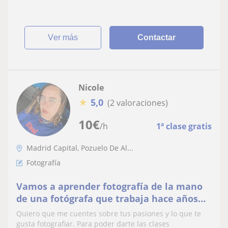
ver más
Contactar
Nicole
★
5,0
(2 valoraciones)
10
€
/h
1ª clase gratis
Madrid Capital, Pozuelo De Al...
Fotografía
Vamos a aprender fotografía de la mano
de una fotógrafa que trabaja hace años
en el ambiente de la Moda y en la
Quiero que me cuentes sobre tus pasiones y lo que te
industria Musical. Clases básicas y
gusta fotografiar. Para poder darte las clases