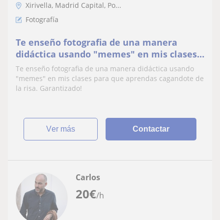
Xirivella, Madrid Capital, Po...
Fotografía
Te enseño fotografia de una manera
didáctica usando "memes" en mis clases
para que aprendas cagandote de la risa.
Te enseño fotografia de una manera didáctica usando
Garantizado!
"memes" en mis clases para que aprendas cagandote de
la risa. Garantizado!
ver más
Contactar
Carlos
20
€
/h