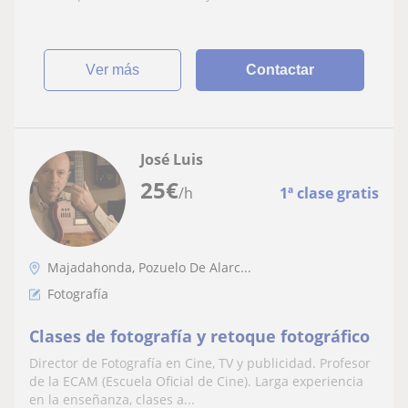
ver más
Contactar
José Luis
25
€
/h
1ª clase gratis
Majadahonda, Pozuelo De Alarc...
Fotografía
Clases de fotografía y retoque fotográfico
Director de Fotografía en Cine, TV y publicidad. Profesor
de la ECAM (Escuela Oficial de Cine). Larga experiencia
en la enseñanza, clases a...