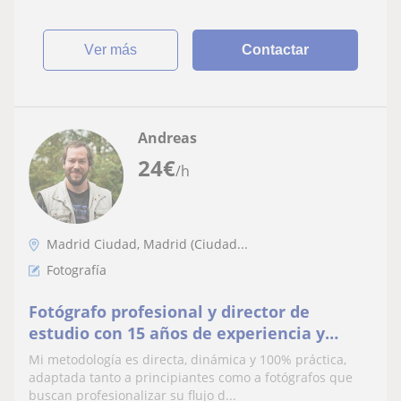
ver más
Contactar
Andreas
24
€
/h
Madrid Ciudad, Madrid (Ciudad...
Fotografía
Fotógrafo profesional y director de
estudio con 15 años de experiencia y
formación en Suiza.
Mi metodología es directa, dinámica y 100% práctica,
adaptada tanto a principiantes como a fotógrafos que
buscan profesionalizar su flujo d...