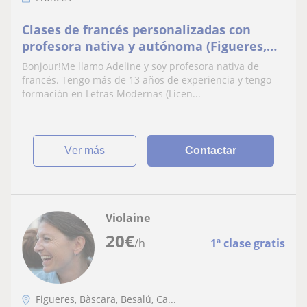
Clases de francés personalizadas con
profesora nativa y autónoma (Figueres,
Pont de Molins, Llers, Empuriabrava,
Bonjour!Me llamo Adeline y soy profesora nativa de
Llança, etc.)
francés. Tengo más de 13 años de experiencia y tengo
formación en Letras Modernas (Licen...
ver más
Contactar
Violaine
20
€
/h
1ª clase gratis
Figueres, Bàscara, Besalú, Ca...