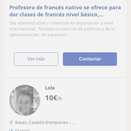
Profesora de francés nativo se ofrece para
dar clases de francés nivel básico,
intermedio y avanzado. Adaptándome a
Soy administrativa y comercial en exportación a nivel
las necesidades del alumno y sus
Internacional. Titulada en ciencias de políticas y de la
objetivos para conseguir resultados
administración. Mi experienc...
óptimos en poco tiempo
ver más
Contactar
Lola
10
€
/h
Roses, Castelló D'empúries – ...
Francés