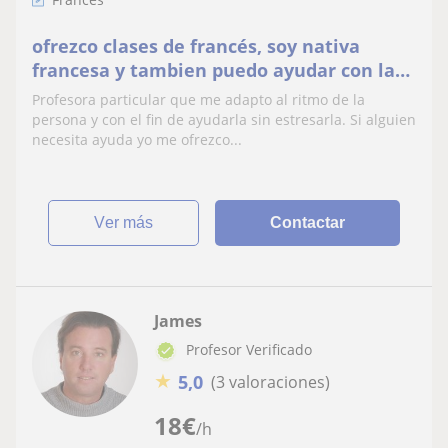
ofrezco clases de francés, soy nativa
francesa y tambien puedo ayudar con la
geografia y ingles.
Profesora particular que me adapto al ritmo de la
persona y con el fin de ayudarla sin estresarla. Si alguien
necesita ayuda yo me ofrezco...
ver más
Contactar
James
Profesor Verificado
★
5,0
(3 valoraciones)
18
€
/h