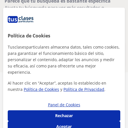
Parece que tu búsqueda es bastante especifica
Ajusta tu búsqueda para ver más resultados o
guárdala y te avisaremos cuando haya nuevos
profesores
Eliminar filtros
Guardar búsqueda
Política de Cookies
Tusclasesparticulares almacena datos, tales como cookies,
Estos profesores de francés online
para garantizar el funcionamiento básico del sitio,
pueden interesarte
personalizar el contenido, adaptar los anuncios y medir
su eficacia, así como para ofrecerte una mejor
experiencia.
Al hacer clic en “Aceptar”, aceptas lo establecido en
nuestra
Política de Cookies
y
Política de Privacidad
.
Seguridad
Panel de Cookies
Rechazar
Contacta con los profesores mediante nuestra
mensajería
Aceptar