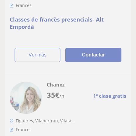
Francés
Classes de francès presencials- Alt
Empordà
ver más
Contactar
Chanez
35
€
/h
1ª clase gratis
Figueres, Vilabertran, Vilafa...
Francés