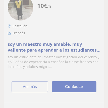
10
€
/h
Castellón
Francés
soy un maestro muy amable, muy
valiente para aprender a los estudiantes.
siempre dispuesta a apoyar en algunas
soy un estudiante del master investigacion del cerebro y
cosas importantes
go 3 años de experencia a enseñar la classe frances con
los niños y adultos migo t...
ver más
Contactar