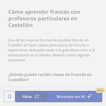
Cómo aprender francés con
profesores particulares en
Castellón
Una de las mejores formas de estudiar francés en
Castellón es hacer clases particulares de francés o
repeticiones dedicadas tanto a la gramática como a la
conversación en el idioma. Veamos juntos algunas
soluciones.
¿Dónde puedo recibir clases de francés en
Castellón?
Uno de los
mejores canales para aprender un
Nuevo
idioma
es la modalidad de clases presenciales. De este
Filtrar
Búsqueda con IA
modo, se hace un seguimiento personalizado del
alumno y el profesor puede controlar su rendimiento.