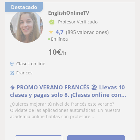
Destacado
EnglishOnlineTV
Profesor Verificado
★
4,7
(895 valoraciones)
En línea
10
€
/h
Clases on line
Francés
☀️ PROMO VERANO FRANCÉS 🏖 Llevas 10
clases y pagas solo 8. ¡Clases online con
profesores de verdad!
¿Quieres mejorar tú nivel de francés este verano?
Olvídate de las aplicaciones automáticas. En nuestra
academia online hablas con profesore...