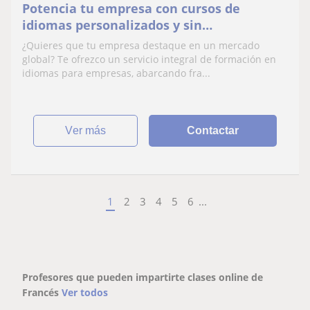
Potencia tu empresa con cursos de
idiomas personalizados y sin
complicaciones
¿Quieres que tu empresa destaque en un mercado
global? Te ofrezco un servicio integral de formación en
idiomas para empresas, abarcando fra...
ver más
Contactar
1
2
3
4
5
6
...
Profesores que pueden impartirte clases online de
Francés
Ver todos