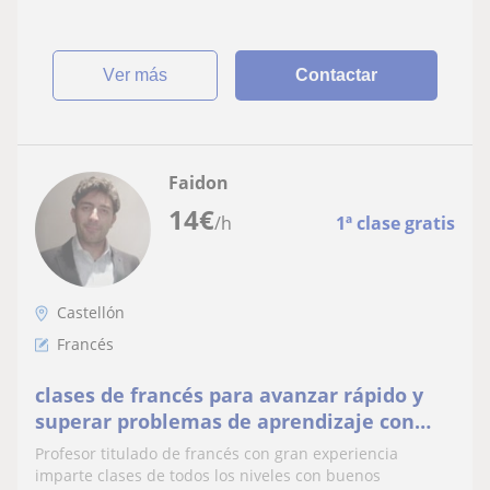
ver más
Contactar
Faidon
14
€
/h
1ª clase gratis
Castellón
Francés
clases de francés para avanzar rápido y
superar problemas de aprendizaje con
éxito
Profesor titulado de francés con gran experiencia
imparte clases de todos los niveles con buenos