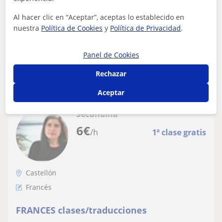
¡Este es el momento ideal para empezar!💪 ¿Quieres
mejorar definitivamente tus habilidades en francés?💪
Al hacer clic en “Aceptar”, aceptas lo establecido en
¿Buscas repaso para la asignatur...
nuestra
Política de Cookies
y
Política de Privacidad
.
Panel de Cookies
ver más
Contactar
Rechazar
Aceptar
Secundina
6
€
/h
1ª clase gratis
Castellón
Francés
FRANCES clases/traducciones