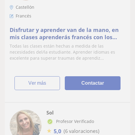
Castellón
Francés
Disfrutar y aprender van de la mano, en
mis clases aprenderás francés con los
temas y materias que te gustan.
Todas las clases están hechas a medida de las
Aprenderás rápido y te lo pasarás en
necesidades del/la estudiante. Aprender idiomas es
grande.
excelente para superar traumas de aprendiz...
ver más
Contactar
Sol
Profesor Verificado
★
5,0
(6 valoraciones)