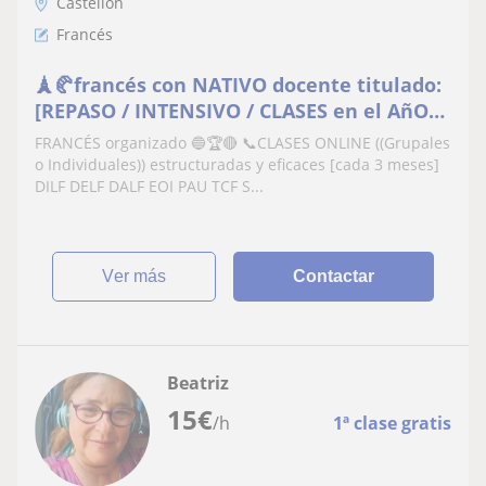
Castellón
Francés
🗼🥐francés con NATIVO docente titulado:
[REPASO / INTENSIVO / CLASES en el AñO
ESCOLAR + 1nivel en 3 meses]✔️27 años de
FRANCÉS organizado 🔵🏆🔴 📞CLASES ONLINE ((Grupales
exp. ✔️material incluido ✔️certificación
o Individuales)) estructuradas y eficaces [cada 3 meses]
✔️seguim. a distan. ✔️ factura (clases de
DILF DELF DALF EOI PAU TCF S...
idiomas profesor)
ver más
Contactar
Beatriz
15
€
/h
1ª clase gratis