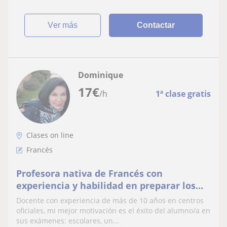
ver más
Contactar
Dominique
17
€
/h
1ª clase gratis
Clases on line
Francés
Profesora nativa de Francés con
experiencia y habilidad en preparar los
exámenes oficiales
Docente con experiencia de más de 10 años en centros
oficiales, mi mejor motivación es el éxito del alumno/a en
sus exámenes: escolares, un...