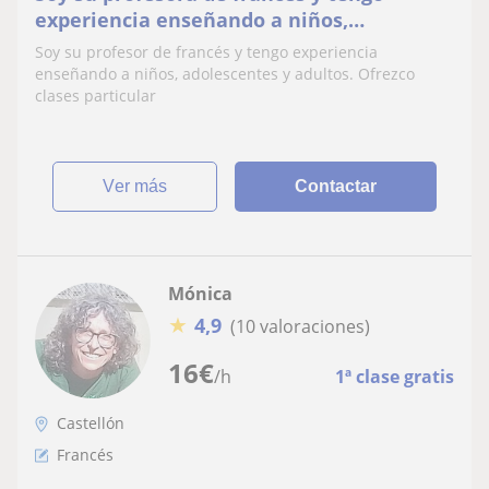
experiencia enseñando a niños,
adolescentes y adultos. Ofrezco clases
Soy su profesor de francés y tengo experiencia
particular
enseñando a niños, adolescentes y adultos. Ofrezco
clases particular
ver más
Contactar
Mónica
★
4,9
(10 valoraciones)
16
€
/h
1ª clase gratis
Castellón
Francés