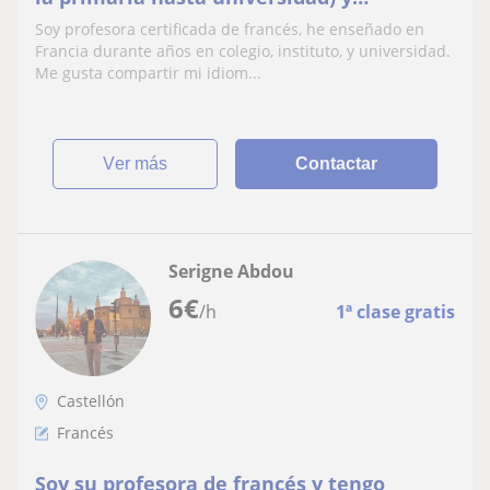
adaptadas al perfil del alumno.
Soy profesora certificada de francés, he enseñado en
Francia durante años en colegio, instituto, y universidad.
Me gusta compartir mi idiom...
ver más
Contactar
Serigne Abdou
6
€
/h
1ª clase gratis
Castellón
Francés
Soy su profesora de francés y tengo