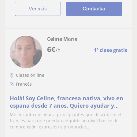
ver más
Contactar
Celine Marie
6
€
/h
1ª clase gratis
Clases on line
Francés
Holà! Soy Celine, francesa nativa, vivo en
espana desde 7 anos. Quiero ayudar y
ensenar el frances a quien lo necesita
Me encanta enseñar a principiantes que descubren el
francés para que puedan adquirir un nivel básico de
comprensión, expresión y pronunciac...