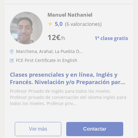
Manuel Nathaniel
★
5,0
(6 valoraciones)
12
€
/h
1ª clase gratis
Marchena, Arahal, La Puebla D...
FCE First Certificate in English
Clases presenciales y en línea, Inglés y
Francés. Nivelación y/o Preparación para
examen oficial
Profesor Privado de Inglés para todos los niveles.
Profesor privado de conversación del idioma inglés para
todos los niveles. Profesor priv...
ver más
Contactar