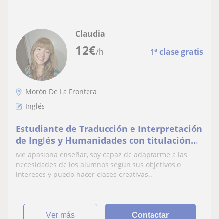
Claudia
12
€
/h
1ª clase gratis
Morón De La Frontera
Inglés
Estudiante de Traducción e Interpretación
de Inglés y Humanidades con titulación
de los idiomas inglés y francés.
Me apasiona enseñar, soy capaz de adaptarme a las
necesidades de los alumnos según sus objetivos o
intereses y puedo hacer clases creativas...
ver más
Contactar