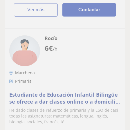
ver más
Contactar
Rocío
6
€
/h
Marchena
Primaria
Estudiante de Educación Infantil Bilingüe
se ofrece a dar clases online o a domicilio
para refuerzo de primaria y la ESO
He dado clases de refuerzo de primaria y la ESO de casi
todas las asignaturas: matemáticas, lengua, inglés,
biología, sociales, francés, té...