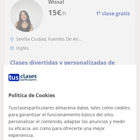
Wissal
15
€
/h
1ª clase gratis
Sevilla Ciudad, Fuentes De An...
Inglés
Clases divertidas y personalizadas de
Inglés, Francés y Química/mates
Hola! Me llamo Wissal y ofrezco clases particulares de
inglés y francés para niños y adolescentes.Soy
estudiante de Ingeniería Química con...
Política de Cookies
Tusclasesparticulares almacena datos, tales como cookies,
para garantizar el funcionamiento básico del sitio,
ver más
Contactar
personalizar el contenido, adaptar los anuncios y medir
su eficacia, así como para ofrecerte una mejor
experiencia.