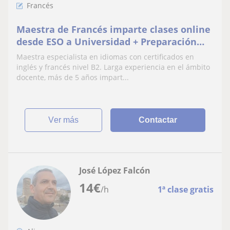
Francés
Maestra de Francés imparte clases online
desde ESO a Universidad + Preparación
DELF B1, B2
Maestra especialista en idiomas con certificados en
inglés y francés nivel B2. Larga experiencia en el ámbito
docente, más de 5 años impart...
ver más
Contactar
José López Falcón
14
€
/h
1ª clase gratis