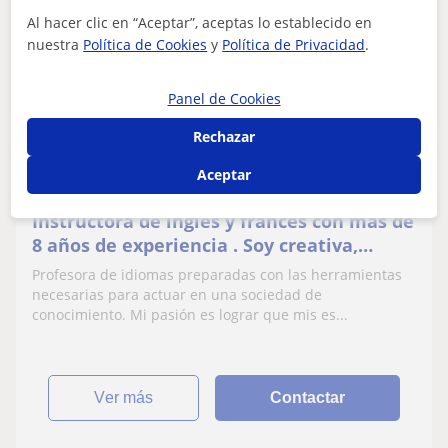
Al hacer clic en “Aceptar”, aceptas lo establecido en
Sheilarith
nuestra
Política de Cookies
y
Política de Privacidad
.
10
€
/h
Panel de Cookies
Rechazar
Carmona
Aceptar
Inglés
Instructora de inglés y francés con más de
8 años de experiencia . Soy creativa,
dedicada, empática, innovadora y
Profesora de idiomas preparadas con las herramientas
apasionada.
necesarias para actuar en una sociedad de
conocimiento. Mi pasión es lograr que mis es...
ver más
Contactar