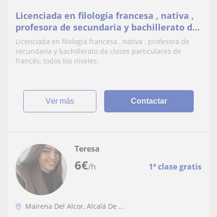
Licenciada en filología francesa , nativa ,
profesora de secundaria y bachillerato da
clases particulares de francés, todos los
Licenciada en filología francesa , nativa , profesora de
niveles
secundaria y bachillerato da clases particulares de
francés, todos los niveles.
ver más
Contactar
Teresa
6
€
/h
1ª clase gratis
Mairena Del Alcor, Alcalá De ...