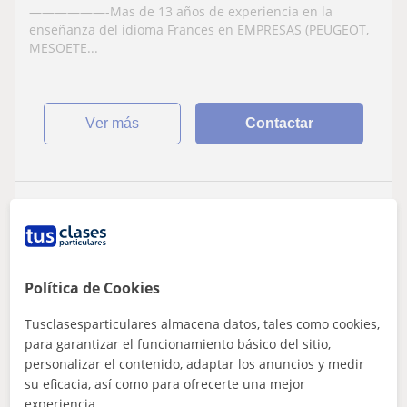
——————-Mas de 13 años de experiencia en la
enseñanza del idioma Frances en EMPRESAS (PEUGEOT,
MESOETE...
ver más
Contactar
Sarah
14
€
/h
1ª clase gratis
Política de Cookies
Sabadell
Tusclasesparticulares almacena datos, tales como cookies,
para garantizar el funcionamiento básico del sitio,
Francés
personalizar el contenido, adaptar los anuncios y medir
su eficacia, así como para ofrecerte una mejor
Profesora de francés clases a niños de
experiencia.