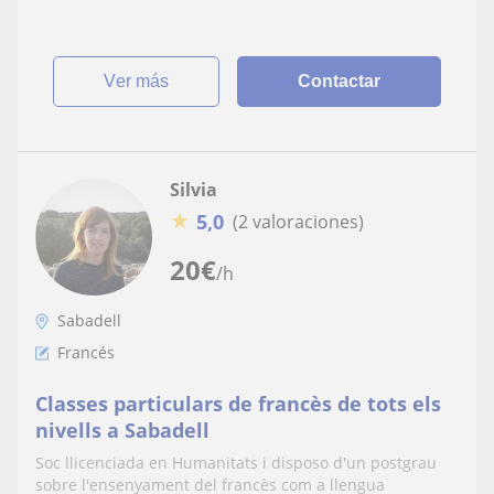
conmigo Gracias
ver más
Contactar
Silvia
★
5,0
(2 valoraciones)
20
€
/h
Sabadell
Francés
Classes particulars de francès de tots els
nivells a Sabadell
Soc llicenciada en Humanitats i disposo d'un postgrau
sobre l'ensenyament del francès com a llengua