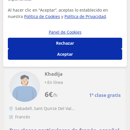
todas las edades
Residente en Francia y cursando un doble grado
Al hacer clic en “Aceptar”, aceptas lo establecido en
hispano-francés en derecho, tengo experiencia y un alto
nuestra
Política de Cookies
y
Política de Privacidad
.
dominio de la lengua francesa así co...
Panel de Cookies
Rechazar
ver más
Contactar
Aceptar
Khadija
En línea
6
€
/h
1ª clase gratis
Sabadell, Sant Quirze Del Val...
Francés