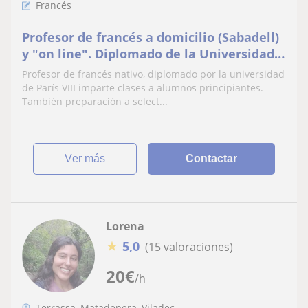
Francés
Profesor de francés a domicilio (Sabadell)
y "on line". Diplomado de la Universidad
París 8
Profesor de francés nativo, diplomado por la universidad
de París VIII imparte clases a alumnos principiantes.
También preparación a select...
ver más
Contactar
Lorena
★
5,0
(15 valoraciones)
20
€
/h
Terrassa, Matadepera, Viladec...