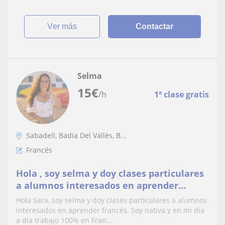
ver más
Contactar
Selma
15
€
/h
1ª clase gratis
Sabadell, Badia Del Vallès, B...
Francés
Hola , soy selma y doy clases particulares
a alumnos interesados en aprender
francés. Soy nativa y en mi día a día
Hola Sara, soy selma y doy clases particulares a alumnos
trabajo 100% en Francia. . Si crees que te
interesados en aprender francés. Soy nativa y en mi día
puede interesar no dudes en contactar
a día trabajo 100% en Fran...