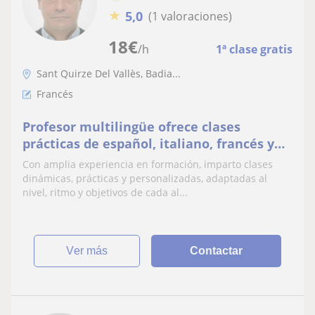
★
5,0
(1 valoraciones)
18
€
/h
1ª clase gratis
Sant Quirze Del Vallès, Badia...
Francés
Profesor multilingüe ofrece clases
prácticas de español, italiano, francés y
catalán para estudiantes y profesionales
Con amplia experiencia en formación, imparto clases
dinámicas, prácticas y personalizadas, adaptadas al
nivel, ritmo y objetivos de cada al...
ver más
Contactar