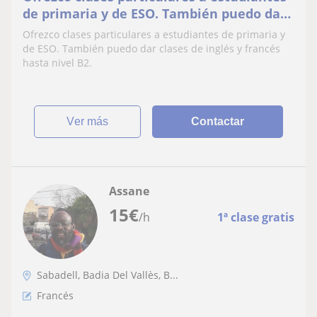
de primaria y de ESO. También puedo dar
clases de inglés y francés hasta nivel B2
Ofrezco clases particulares a estudiantes de primaria y
de ESO. También puedo dar clases de inglés y francés
hasta nivel B2.
ver más
Contactar
Assane
15
€
/h
1ª clase gratis
Sabadell, Badia Del Vallès, B...
Francés