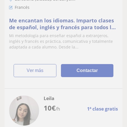
Francés
Me encantan los idiomas. Imparto clases
de español, inglés y francés para todos los
niveles. (Viví en Francia)
Mi metodología para enseñar español a extranjeros,
inglés y francés es práctica, comunicativa y totalmente
adaptada a cada alumno. Desde la...
ver más
Contactar
Leila
10
€
/h
1ª clase gratis