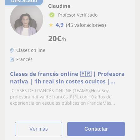
Destacado
Claudine
Profesor Verificado
★
4,9
(45 valoraciones)
20
€
/h
Clases on line
Francés
Clases de francés online 🇫🇷 | Profesora
nativa | 1h real sin costes ocultos |
Material incluido | Autónoma
-CLASES DE FRANCÉS ONLINE (TEAMS)¡Hola!Soy
profesora nativa de francés 🇫🇷, con:10 años de
experiencia en escuelas públicas en FranciaMás...
ver más
Contactar