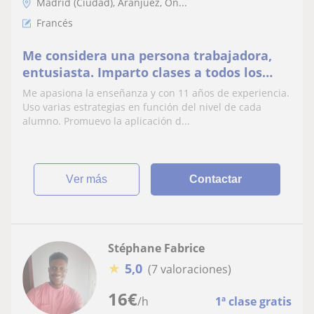
Madrid (Ciudad), Aranjuez, On...
Francés
Me considera una persona trabajadora,
entusiasta. Imparto clases a todos los
niveles y las todas las edades
Me apasiona la enseñanza y con 11 años de experiencia.
Uso varias estrategias en función del nivel de cada
alumno. Promuevo la aplicación d...
ver más
Contactar
Stéphane Fabrice
★
5,0
(7 valoraciones)
16
€
/h
1ª clase gratis