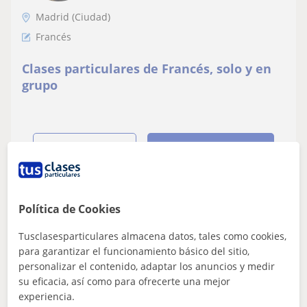
Madrid (Ciudad)
Francés
Clases particulares de Francés, solo y en
grupo
ver más
Contactar
Política de Cookies
Stéphane Fabrice
★
5,0
(7 valoraciones)
Tusclasesparticulares almacena datos, tales como cookies,
para garantizar el funcionamiento básico del sitio,
15
€
personalizar el contenido, adaptar los anuncios y medir
/h
1ª clase gratis
su eficacia, así como para ofrecerte una mejor
experiencia.
Madrid (Ciudad), Aranjuez, On...