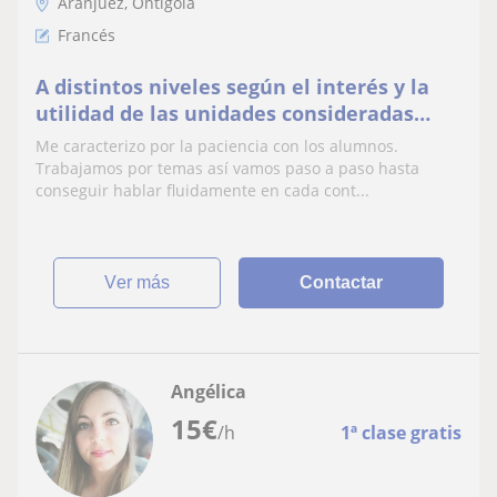
Aranjuez, Ontígola
Francés
A distintos niveles según el interés y la
utilidad de las unidades consideradas
inevidables.
Me caracterizo por la paciencia con los alumnos.
Trabajamos por temas así vamos paso a paso hasta
conseguir hablar fluidamente en cada cont...
ver más
Contactar
Angélica
15
€
/h
1ª clase gratis