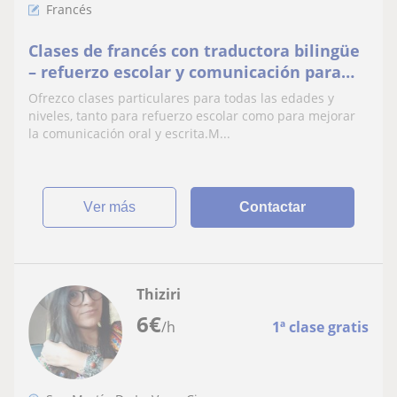
Francés
Clases de francés con traductora bilingüe
– refuerzo escolar y comunicación para
todas las edades
Ofrezco clases particulares para todas las edades y
niveles, tanto para refuerzo escolar como para mejorar
la comunicación oral y escrita.M...
ver más
Contactar
Thiziri
6
€
/h
1ª clase gratis