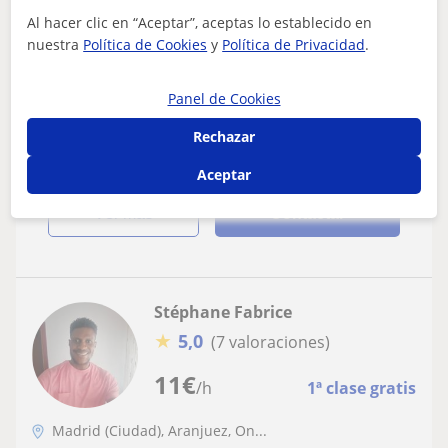
Francés
Al hacer clic en “Aceptar”, aceptas lo establecido en
nuestra
Política de Cookies
y
Política de Privacidad
.
Doy clases particulares de francés online
hola, ofrezco cursos inmersivos de francés y español
Panel de Cookies
para jóvenes de 8 a 18 años y para adultos. apasionado
por la lengua francesa y gradua...
Rechazar
Aceptar
ver más
Contactar
Stéphane Fabrice
★
5,0
(7 valoraciones)
11
€
/h
1ª clase gratis
Madrid (Ciudad), Aranjuez, On...