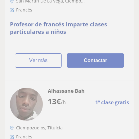
San Martín De La Vega, Ciempo...
Francés
Profesor de francés Imparte clases
particulares a niños
ver más
Contactar
Alhassane Bah
13
€
/h
1ª clase gratis
Ciempozuelos, Titulcia
Francés