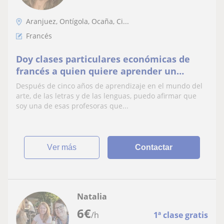
Aranjuez, Ontígola, Ocaña, Ci...
Francés
Doy clases particulares económicas de
francés a quien quiere aprender un
idioma con garantía de futuro
Después de cinco años de aprendizaje en el mundo del
arte, de las letras y de las lenguas, puedo afirmar que
soy una de esas profesoras que...
ver más
Contactar
Natalia
6
€
/h
1ª clase gratis