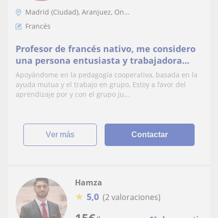
Madrid (Ciudad), Aranjuez, On...
Francés
Profesor de francés nativo, me considero
una persona entusiasta y trabajadora
imparto clases a todas las edades y en
Apoyándome en la pedagogía cooperativa, basada en la
todos los niv
ayuda mutua y el trabajo en grupo, Estoy a favor del
aprendizaje por y con el grupo ju...
ver más
Contactar
Hamza
★
5,0
(2 valoraciones)
15
€