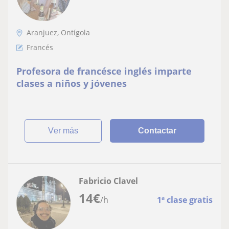
Aranjuez, Ontígola
Francés
Profesora de francésce inglés imparte
clases a niños y jóvenes
ver más
Contactar
Fabricio Clavel
14
€
/h
1ª clase gratis