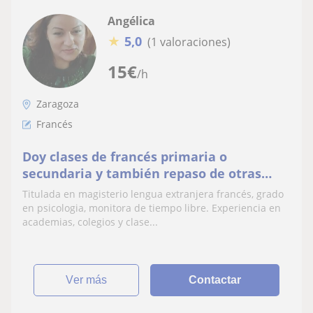
Angélica
★
5,0
(1 valoraciones)
15
€
/h
Zaragoza
Francés
Doy clases de francés primaria o
secundaria y también repaso de otras
asignaturas de primaria
Titulada en magisterio lengua extranjera francés, grado
en psicologia, monitora de tiempo libre. Experiencia en
academias, colegios y clase...
ver más
Contactar