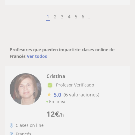
1
2
3
4
5
6
...
Profesores que pueden impartirte clases online de
Francés
Ver todos
Cristina
Profesor Verificado
★
5,0
(6 valoraciones)
En línea
12
€
/h
Clases on line
Francés