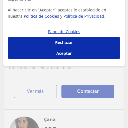
14
€
/h
Al hacer clic en “Aceptar”, aceptas lo establecido en
nuestra
Política de Cookies
y
Política de Privacidad
.
Zaragoza
Panel de Cookies
Francés
Rechazar
Clases particulares online y a domicilio
Aceptar
- Profesora bilingüe Francés - Español desde nivel A1 a
nivel C1. - Licenciada en pedagogía y traducción e
interpretación.- Horario de maña...
ver más
Contactar
Çana