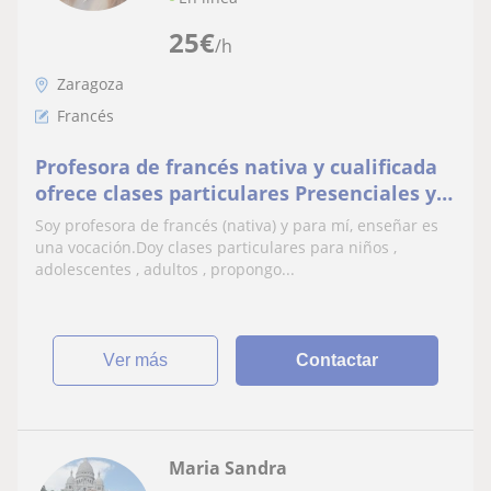
25
€
/h
Zaragoza
Francés
Profesora de francés nativa y cualificada
ofrece clases particulares Presenciales y
online
Soy profesora de francés (nativa) y para mí, enseñar es
una vocación.Doy clases particulares para niños ,
adolescentes , adultos , propongo...
ver más
Contactar
Maria Sandra