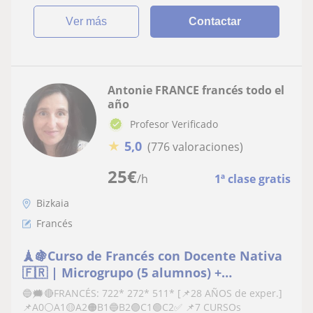
ver más
Contactar
Antonie FRANCE francés todo el
año
Profesor Verificado
★
5,0
(776 valoraciones)
25
€
/h
1ª clase gratis
Bizkaia
Francés
🗼🍇Curso de Francés con Docente Nativa
🇫🇷 | Microgrupo (5 alumnos) +
INTENSIVO verano + REPASO + CLASES todo
🔵🗯️🔴FRANCÉS: 722* 272* 511* [📌28 AÑOS de exper.]
el año + PROGRESIÓN + Certificado |
📌A0⚪A1🟡A2🟠B1🔵B2🟣C1🟢C2✅ 📌7 CURSOs