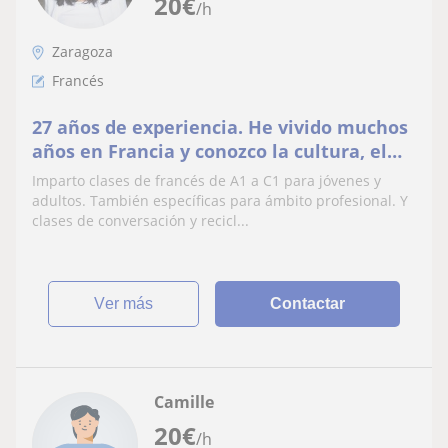
20
€
/h
Zaragoza
Francés
27 años de experiencia. He vivido muchos
años en Francia y conozco la cultura, el
humor y las costumbres del país. Ofrezco
Imparto clases de francés de A1 a C1 para jóvenes y
clases amenas, dinámicas y 100 % francés
adultos. También específicas para ámbito profesional. Y
clases de conversación y recicl...
ver más
Contactar
Camille
20
€
/h