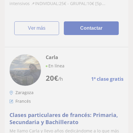
profesor de francés online en academia
intensivos 📌INDIVIDUAL:25€ - GRUPAL:10€ [5p...
ver más
Contactar
Carla
En línea
20
€
/h
1ª clase gratis
Zaragoza
Francés
Clases particulares de francés: Primaria,
Secundaria y Bachillerato
Me llamo Carla y llevo años dedicándome a lo que más