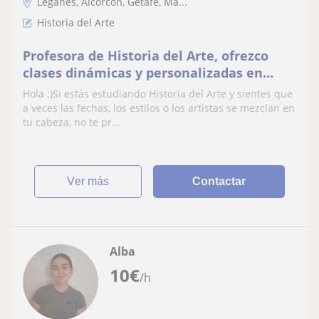
Leganés, Alcorcón, Getafe, Ma...
Historia del Arte
Profesora de Historia del Arte, ofrezco
clases dinámicas y personalizadas en
Madrid
Hola :)Si estás estudiando Historia del Arte y sientes que
a veces las fechas, los estilos o los artistas se mezclan en
tu cabeza, no te pr...
ver más
Contactar
Alba
10
€
/h