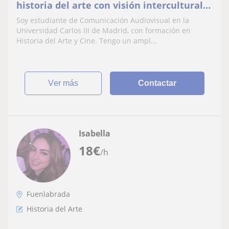
historia del arte con visión intercultural
única
Soy estudiante de Comunicación Audiovisual en la
Universidad Carlos III de Madrid, con formación en
Historia del Arte y Cine. Tengo un ampl...
ver más
Contactar
Isabella
18
€
/h
Fuenlabrada
Historia del Arte