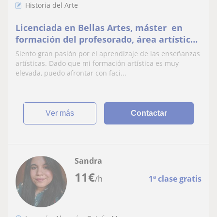
Historia del Arte
Licenciada en Bellas Artes, máster en
formación del profesorado, área artística,
b2 inglés
Siento gran pasión por el aprendizaje de las enseñanzas
artísticas. Dado que mi formación artística es muy
elevada, puedo afrontar con faci...
ver más
Contactar
Sandra
11
€
/h
1ª clase gratis