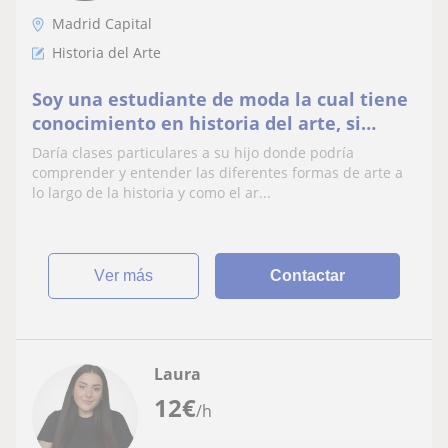
Madrid Capital
Historia del Arte
Soy una estudiante de moda la cual tiene
conocimiento en historia del arte, si
dibujo y otras asignaturas ralicionadas
Daría clases particulares a su hijo donde podría
con el arte
comprender y entender las diferentes formas de arte a
lo largo de la historia y como el ar...
ver más
Contactar
Laura
12
€
/h