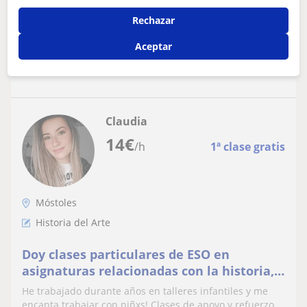
Rechazar
Aceptar
ver más
Contactar
Claudia
14
€
/h
1ª clase gratis
Móstoles
Historia del Arte
Doy clases particulares de ESO en
asignaturas relacionadas con la historia,
geografía, biología el arte y el dibujo.
He trabajado durante años en talleres infantiles y me
Móstoles, Fuenlabrada o Alcorcón
encanta trabajar con niñxs! Clases de apoyo y refuerzo