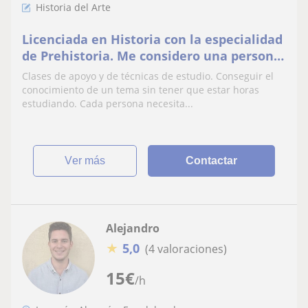
Historia del Arte
Licenciada en Historia con la especialidad
de Prehistoria. Me considero una persona
proactiva, empatica. Clases a Primaria
Clases de apoyo y de técnicas de estudio. Conseguir el
conocimiento de un tema sin tener que estar horas
estudiando. Cada persona necesita...
ver más
Contactar
Alejandro
★
5,0
(4 valoraciones)
15
€
/h