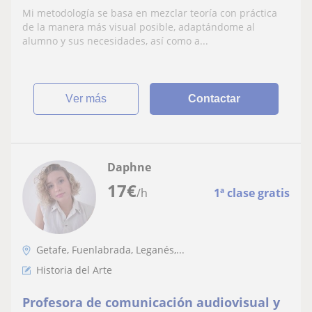
y literatura
Mi metodología se basa en mezclar teoría con práctica
de la manera más visual posible, adaptándome al
alumno y sus necesidades, así como a...
ver más
Contactar
Daphne
17
€
/h
1ª clase gratis
Getafe, Fuenlabrada, Leganés,...
Historia del Arte
Profesora de comunicación audiovisual y