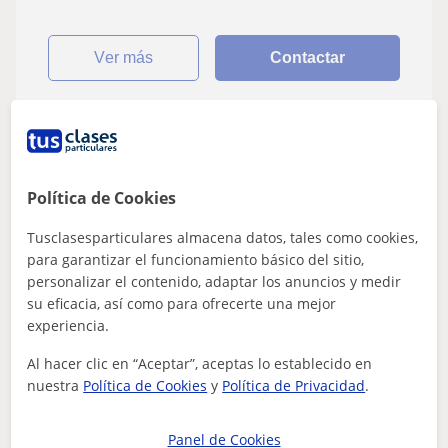
ver más
Contactar
Sofia
15
€
/h
Política de Cookies
Tusclasesparticulares almacena datos, tales como cookies,
para garantizar el funcionamiento básico del sitio,
Fuenlabrada
personalizar el contenido, adaptar los anuncios y medir
su eficacia, así como para ofrecerte una mejor
Historia del Arte
experiencia.
Adapto mis clases al nivel de cada alumno
Al hacer clic en “Aceptar”, aceptas lo establecido en
y alumna, además de conseguir que se
nuestra
Política de Cookies
y
Política de Privacidad
.
motiven y consigan motivarse con la
Enseñar es una de las cosas que más me gustan,
materia
entender a los alumnos y alumnas y trabajar desde lo
Panel de Cookies
que le gusta consiguiendo captar tu ate...